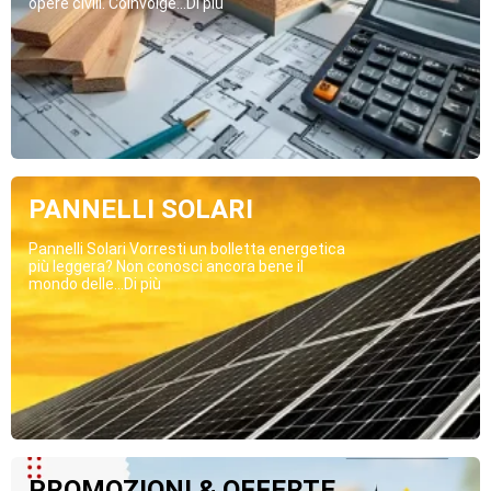
opere civili. Coinvolge...Di più
PANNELLI SOLARI
Pannelli Solari Vorresti un bolletta energetica
più leggera? Non conosci ancora bene il
mondo delle...Di più
PROMOZIONI & OFFERTE