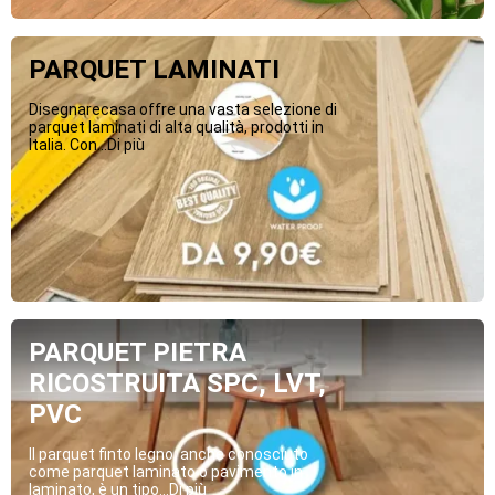
PARQUET LAMINATI
Disegnarecasa offre una vasta selezione di
parquet laminati di alta qualità, prodotti in
Italia. Con...Di più
PARQUET PIETRA
RICOSTRUITA SPC, LVT,
PVC
Il parquet finto legno, anche conosciuto
come parquet laminato o pavimento in
laminato, è un tipo...Di più