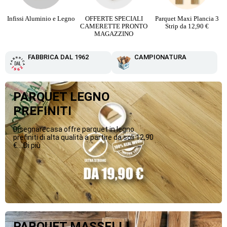
Infissi Aluminio e Legno
OFFERTE SPECIALI
Parquet Maxi Plancia 3
CAMERETTE PRONTO
Strip da 12,90 €
MAGAZZINO
FABBRICA DAL 1962
CAMPIONATURA
PARQUET LEGNO
PREFINITI
Disegnarecasa offre parquet in legno
prefiniti di alta qualità a partire da soli 12,90
€....Di più
PARQUET MASSELLI