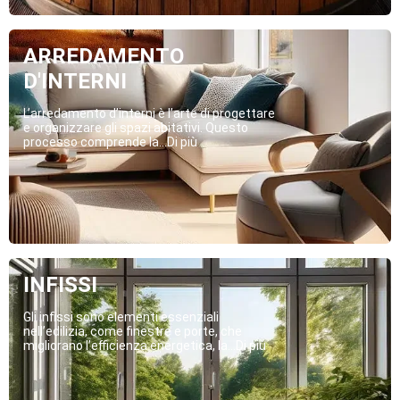
ARREDAMENTO
D'INTERNI
L’arredamento d’interni è l’arte di progettare
e organizzare gli spazi abitativi. Questo
processo comprende la...Di più
INFISSI
Gli infissi sono elementi essenziali
nell’edilizia, come finestre e porte, che
migliorano l’efficienza energetica, la...Di più