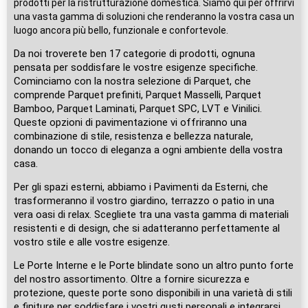
prodotti per la ristrutturazione domestica. Siamo qui per offrirvi
una vasta gamma di soluzioni che renderanno la vostra casa un
luogo ancora più bello, funzionale e confortevole.
Da noi troverete ben 17 categorie di prodotti, ognuna
pensata per soddisfare le vostre esigenze specifiche.
Cominciamo con la nostra selezione di Parquet, che
comprende Parquet prefiniti, Parquet Masselli, Parquet
Bamboo, Parquet Laminati, Parquet SPC, LVT e Vinilici.
Queste opzioni di pavimentazione vi offriranno una
combinazione di stile, resistenza e bellezza naturale,
donando un tocco di eleganza a ogni ambiente della vostra
casa.
Per gli spazi esterni, abbiamo i Pavimenti da Esterni, che
trasformeranno il vostro giardino, terrazzo o patio in una
vera oasi di relax. Scegliete tra una vasta gamma di materiali
resistenti e di design, che si adatteranno perfettamente al
vostro stile e alle vostre esigenze.
Le Porte Interne e le Porte blindate sono un altro punto forte
del nostro assortimento. Oltre a fornire sicurezza e
protezione, queste porte sono disponibili in una varietà di stili
e finiture per soddisfare i vostri gusti personali e integrarsi