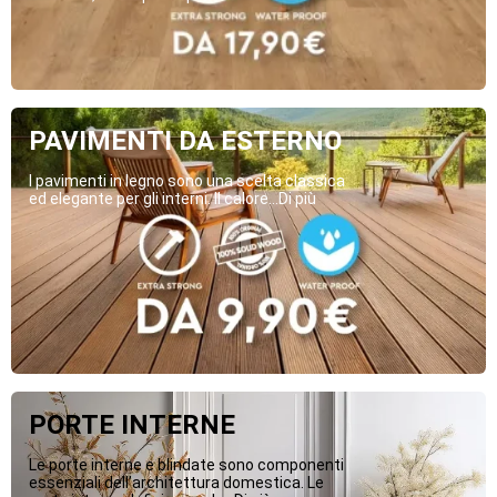
PAVIMENTI DA ESTERNO
I pavimenti in legno sono una scelta classica
ed elegante per gli interni. Il calore...Di più
PORTE INTERNE
Le porte interne e blindate sono componenti
essenziali dell’architettura domestica. Le