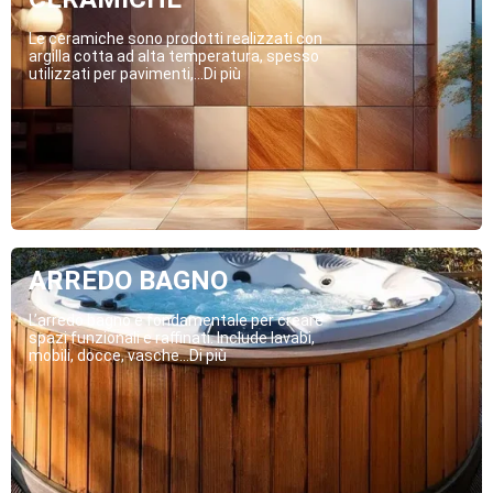
Le ceramiche sono prodotti realizzati con
argilla cotta ad alta temperatura, spesso
utilizzati per pavimenti,...Di più
ARREDO BAGNO
L’arredo bagno è fondamentale per creare
spazi funzionali e raffinati. Include lavabi,
mobili, docce, vasche...Di più