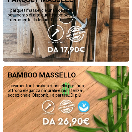
Il parquet massello è una scelta di
pavimento di alta qualità composta
interamente da legno...Di più
BAMBOO MASSELLO
I pavimenti in bamboo massello prefinito
offrono eleganza naturale e resistenza
eccezionale. Disponibili a partire...Di più