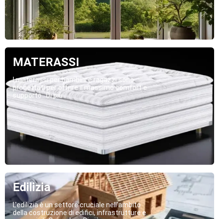
MATERASSI
I materassi per bambini e ragazzi sono
progettati per offrire il massimo comfort e
supporto...Di più
Edilizia
L'edilizia è un settore cruciale nell'ambito
della costruzione di edifici, infrastrutture e