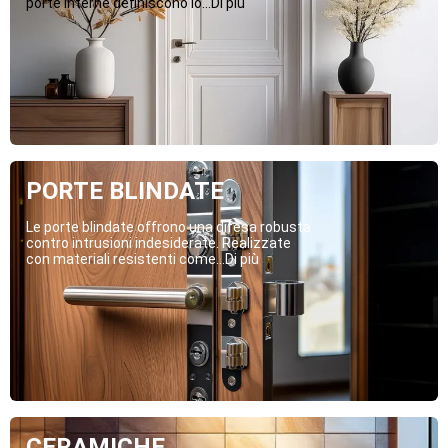
porte interne definiscono lo...Di più
PORTE BLINDATE
Le porte blindate offrono una difesa robusta
contro intrusioni indesiderate. Realizzate
con materiali resistenti come...Di più
CERAMICHE