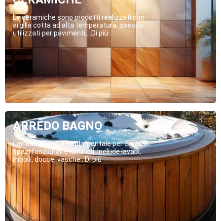
Le ceramiche sono prodotti realizzati con
argilla cotta ad alta temperatura, spesso
utilizzati per pavimenti,...Di più
ARREDO BAGNO
L’arredo bagno è fondamentale per creare
spazi funzionali e raffinati. Include lavabi,
mobili, docce, vasche...Di più