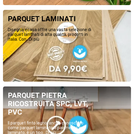
PARQUET LAMINATI
Disegnarecasa offre una vasta selezione di
parquet laminati di alta qualità, prodotti in
Italia. Con...Di più
PARQUET PIETRA
RICOSTRUITA SPC, LVT,
PVC
Il parquet finto legno, anche conosciuto
come parquet laminato o pavimento in
laminato, è un tipo...Di più