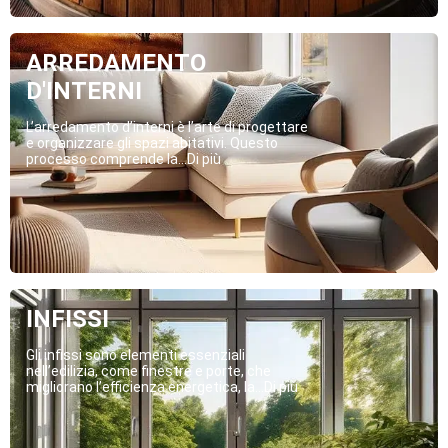
ARREDAMENTO
D'INTERNI
L’arredamento d’interni è l’arte di progettare
e organizzare gli spazi abitativi. Questo
processo comprende la...Di più
INFISSI
Gli infissi sono elementi essenziali
nell’edilizia, come finestre e porte, che
migliorano l’efficienza energetica, la...Di più