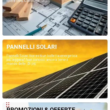
opere civili. Coinvolge...Di più
PANNELLI SOLARI
Pannelli Solari Vorresti un bolletta energetica
più leggera? Non conosci ancora bene il
mondo delle...Di più
PROMOZIONI & OFFERTE