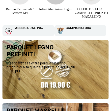
Infissi Aluminio e Legno
OFFERTE SPECIALI
Parquet Maxi Plancia 3
CAMERETTE PRONTO
Strip da 12,90 €
MAGAZZINO
FABBRICA DAL 1962
CAMPIONATURA
PARQUET LEGNO
PREFINITI
Disegnarecasa offre parquet in legno
prefiniti di alta qualità a partire da soli 12,90
€....Di più
PARQUET MASSELLI