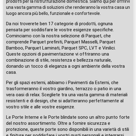
prodotti per la ristrutturazione domestica. Siamo qui per offrirvi
una vasta gamma di soluzioni che renderanno la vostra casa un
luogo ancora più bello, funzionale e confortevole.
Da noi troverete ben 17 categorie di prodotti, ognuna
pensata per soddisfare le vostre esigenze specifiche.
Cominciamo con la nostra selezione di Parquet, che
comprende Parquet prefiniti, Parquet Masselli, Parquet
Bamboo, Parquet Laminati, Parquet SPC, LVT e Vinilici.
Queste opzioni di pavimentazione vi offriranno una
combinazione di stile, resistenza e bellezza naturale,
donando un tocco di eleganza a ogni ambiente della vostra
casa.
Per gli spazi esterni, abbiamo i Pavimenti da Esterni, che
trasformeranno il vostro giardino, terrazzo o patio in una
vera oasi di relax. Scegliete tra una vasta gamma di materiali
resistenti e di design, che si adatteranno perfettamente al
vostro stile e alle vostre esigenze.
Le Porte Interne e le Porte blindate sono un altro punto forte
del nostro assortimento. Oltre a fornire sicurezza e
protezione, queste porte sono disponibili in una varietà di stili
e finiture per soddisfare i vostri gusti personali e integrarsi