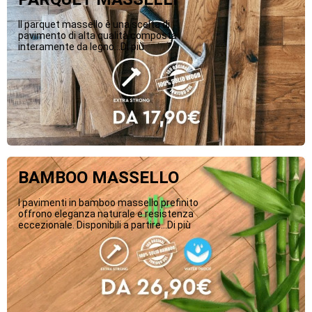
Il parquet massello è una scelta di
pavimento di alta qualità composta
interamente da legno...Di più
BAMBOO MASSELLO
I pavimenti in bamboo massello prefinito
offrono eleganza naturale e resistenza
eccezionale. Disponibili a partire...Di più