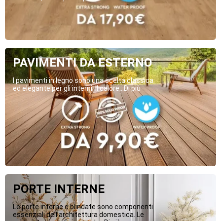
PAVIMENTI DA ESTERNO
I pavimenti in legno sono una scelta classica
ed elegante per gli interni. Il calore...Di più
PORTE INTERNE
Le porte interne e blindate sono componenti
essenziali dell’architettura domestica. Le