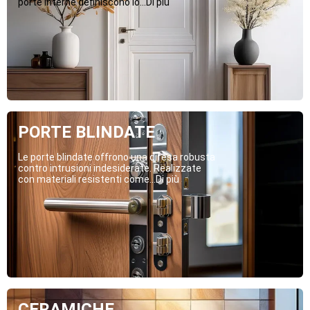
porte interne definiscono lo...Di più
PORTE BLINDATE
Le porte blindate offrono una difesa robusta
contro intrusioni indesiderate. Realizzate
con materiali resistenti come...Di più
CERAMICHE