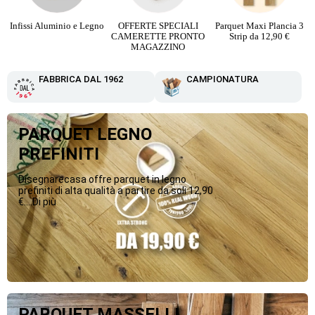
Infissi Aluminio e Legno
OFFERTE SPECIALI
Parquet Maxi Plancia 3
CAMERETTE PRONTO
Strip da 12,90 €
MAGAZZINO
FABBRICA DAL 1962
CAMPIONATURA
PARQUET LEGNO
PREFINITI
Disegnarecasa offre parquet in legno
prefiniti di alta qualità a partire da soli 12,90
€....Di più
PARQUET MASSELLI