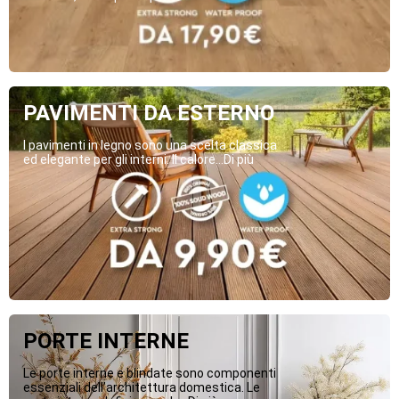
PAVIMENTI DA ESTERNO
I pavimenti in legno sono una scelta classica
ed elegante per gli interni. Il calore...Di più
PORTE INTERNE
Le porte interne e blindate sono componenti
essenziali dell’architettura domestica. Le