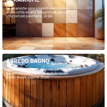
Le ceramiche sono prodotti realizzati con
argilla cotta ad alta temperatura, spesso
utilizzati per pavimenti,...Di più
ARREDO BAGNO
L’arredo bagno è fondamentale per creare
spazi funzionali e raffinati. Include lavabi,
mobili, docce, vasche...Di più