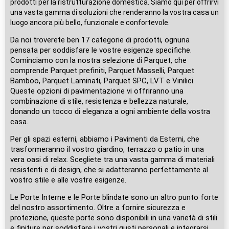
prodotti per la ristrutturazione domestica. Siamo qui per offrirvi
una vasta gamma di soluzioni che renderanno la vostra casa un
luogo ancora più bello, funzionale e confortevole.
Da noi troverete ben 17 categorie di prodotti, ognuna
pensata per soddisfare le vostre esigenze specifiche.
Cominciamo con la nostra selezione di Parquet, che
comprende Parquet prefiniti, Parquet Masselli, Parquet
Bamboo, Parquet Laminati, Parquet SPC, LVT e Vinilici.
Queste opzioni di pavimentazione vi offriranno una
combinazione di stile, resistenza e bellezza naturale,
donando un tocco di eleganza a ogni ambiente della vostra
casa.
Per gli spazi esterni, abbiamo i Pavimenti da Esterni, che
trasformeranno il vostro giardino, terrazzo o patio in una
vera oasi di relax. Scegliete tra una vasta gamma di materiali
resistenti e di design, che si adatteranno perfettamente al
vostro stile e alle vostre esigenze.
Le Porte Interne e le Porte blindate sono un altro punto forte
del nostro assortimento. Oltre a fornire sicurezza e
protezione, queste porte sono disponibili in una varietà di stili
e finiture per soddisfare i vostri gusti personali e integrarsi