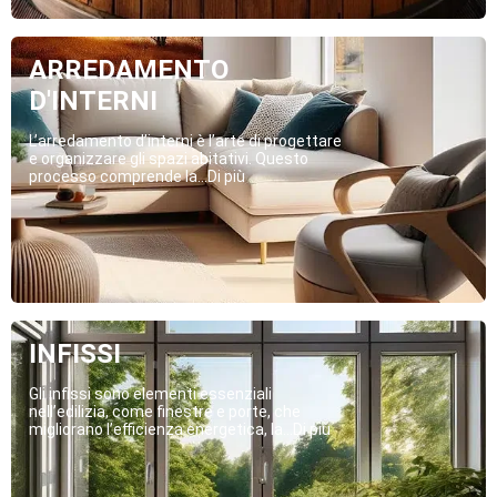
ARREDAMENTO
D'INTERNI
L’arredamento d’interni è l’arte di progettare
e organizzare gli spazi abitativi. Questo
processo comprende la...Di più
INFISSI
Gli infissi sono elementi essenziali
nell’edilizia, come finestre e porte, che
migliorano l’efficienza energetica, la...Di più