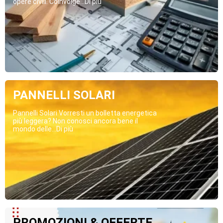
opere civili. Coinvolge...Di più
PANNELLI SOLARI
Pannelli Solari Vorresti un bolletta energetica
più leggera? Non conosci ancora bene il
mondo delle...Di più
PROMOZIONI & OFFERTE