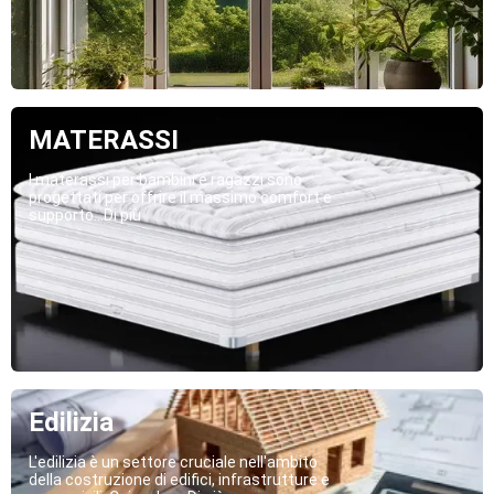
MATERASSI
I materassi per bambini e ragazzi sono
progettati per offrire il massimo comfort e
supporto...Di più
Edilizia
L'edilizia è un settore cruciale nell'ambito
della costruzione di edifici, infrastrutture e