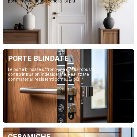
porte interne definiscono lo...Di più
PORTE BLINDATE
Le porte blindate offrono una difesa robusta
contro intrusioni indesiderate. Realizzate
con materiali resistenti come...Di più
CERAMICHE