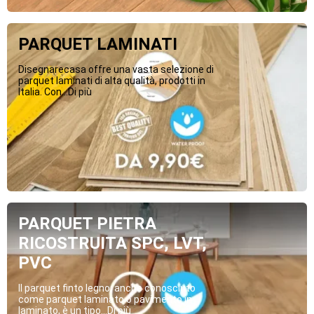
PARQUET LAMINATI
Disegnarecasa offre una vasta selezione di
parquet laminati di alta qualità, prodotti in
Italia. Con...Di più
PARQUET PIETRA
RICOSTRUITA SPC, LVT,
PVC
Il parquet finto legno, anche conosciuto
come parquet laminato o pavimento in
laminato, è un tipo...Di più