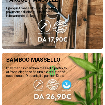
Il parquet massello è una scelta di
pavimento di alta qualità composta
interamente da legno...Di più
BAMBOO MASSELLO
I pavimenti in bamboo massello prefinito
offrono eleganza naturale e resistenza
eccezionale. Disponibili a partire...Di più