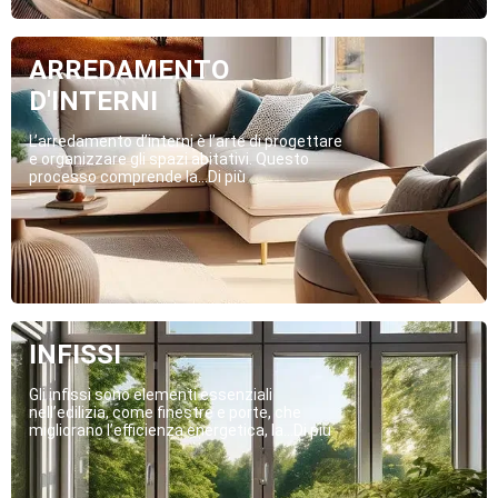
ARREDAMENTO
D'INTERNI
L’arredamento d’interni è l’arte di progettare
e organizzare gli spazi abitativi. Questo
processo comprende la...Di più
INFISSI
Gli infissi sono elementi essenziali
nell’edilizia, come finestre e porte, che
migliorano l’efficienza energetica, la...Di più