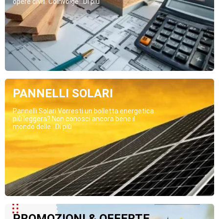
opere civili. Coinvolge...Di più
PANNELLI SOLARI
Pannelli Solari Vorresti un bolletta energetica
più leggera? Non conosci ancora bene il
mondo delle...Di più
PROMOZIONI & OFFERTE