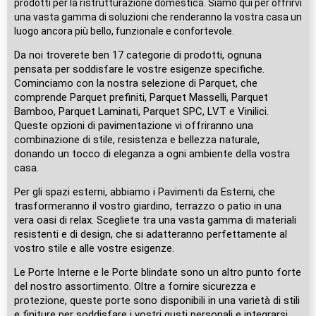
prodotti per la ristrutturazione domestica. Siamo qui per offrirvi
una vasta gamma di soluzioni che renderanno la vostra casa un
luogo ancora più bello, funzionale e confortevole.
Da noi troverete ben 17 categorie di prodotti, ognuna
pensata per soddisfare le vostre esigenze specifiche.
Cominciamo con la nostra selezione di Parquet, che
comprende Parquet prefiniti, Parquet Masselli, Parquet
Bamboo, Parquet Laminati, Parquet SPC, LVT e Vinilici.
Queste opzioni di pavimentazione vi offriranno una
combinazione di stile, resistenza e bellezza naturale,
donando un tocco di eleganza a ogni ambiente della vostra
casa.
Per gli spazi esterni, abbiamo i Pavimenti da Esterni, che
trasformeranno il vostro giardino, terrazzo o patio in una
vera oasi di relax. Scegliete tra una vasta gamma di materiali
resistenti e di design, che si adatteranno perfettamente al
vostro stile e alle vostre esigenze.
Le Porte Interne e le Porte blindate sono un altro punto forte
del nostro assortimento. Oltre a fornire sicurezza e
protezione, queste porte sono disponibili in una varietà di stili
e finiture per soddisfare i vostri gusti personali e integrarsi