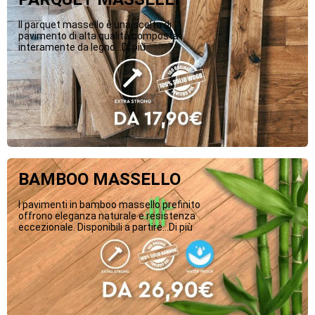
Il parquet massello è una scelta di
pavimento di alta qualità composta
interamente da legno...Di più
BAMBOO MASSELLO
I pavimenti in bamboo massello prefinito
offrono eleganza naturale e resistenza
eccezionale. Disponibili a partire...Di più