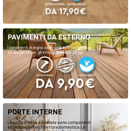
PAVIMENTI DA ESTERNO
I pavimenti in legno sono una scelta classica
ed elegante per gli interni. Il calore...Di più
PORTE INTERNE
Le porte interne e blindate sono componenti
essenziali dell’architettura domestica. Le