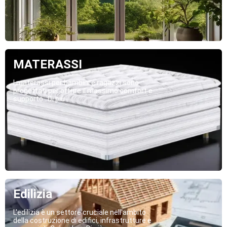
MATERASSI
I materassi per bambini e ragazzi sono
progettati per offrire il massimo comfort e
supporto...Di più
Edilizia
L'edilizia è un settore cruciale nell'ambito
della costruzione di edifici, infrastrutture e