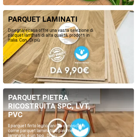
PARQUET LAMINATI
Disegnarecasa offre una vasta selezione di
parquet laminati di alta qualità, prodotti in
Italia. Con...Di più
PARQUET PIETRA
RICOSTRUITA SPC, LVT,
PVC
Il parquet finto legno, anche conosciuto
come parquet laminato o pavimento in
laminato, è un tipo...Di più