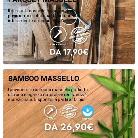
Il parquet massello è una scelta di
pavimento di alta qualità composta
interamente da legno...Di più
BAMBOO MASSELLO
I pavimenti in bamboo massello prefinito
offrono eleganza naturale e resistenza
eccezionale. Disponibili a partire...Di più