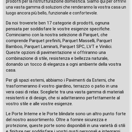
prodotti per la ristrutturazione domestica. Siamo qui per offrirvi
una vasta gamma di soluzioni che renderanno la vostra casa un
luogo ancora più bello, funzionale e confortevole.
Da noi troverete ben 17 categorie di prodotti, ognuna
pensata per soddisfare le vostre esigenze specifiche.
Cominciamo con la nostra selezione di Parquet, che
comprende Parquet prefiniti, Parquet Masselli, Parquet
Bamboo, Parquet Laminati, Parquet SPC, LVT e Vinilici.
Queste opzioni di pavimentazione vi offriranno una
combinazione di stile, resistenza e bellezza naturale,
donando un tocco di eleganza a ogni ambiente della vostra
casa.
Per gli spazi esterni, abbiamo i Pavimenti da Esterni, che
trasformeranno il vostro giardino, terrazzo o patio in una
vera oasi di relax. Scegliete tra una vasta gamma di materiali
resistenti e di design, che si adatteranno perfettamente al
vostro stile e alle vostre esigenze.
Le Porte Interne e le Porte blindate sono un altro punto forte
del nostro assortimento. Oltre a fornire sicurezza e
protezione, queste porte sono disponibili in una varietà di stili
e finiture per soddisfare i vostri gusti personali e integrarsi