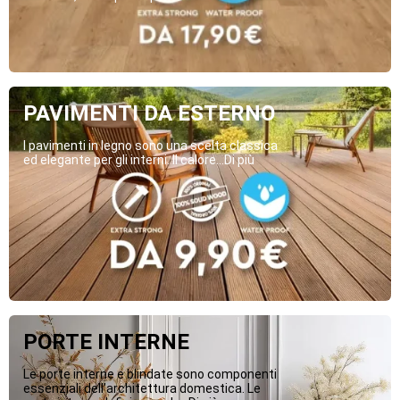
PAVIMENTI DA ESTERNO
I pavimenti in legno sono una scelta classica
ed elegante per gli interni. Il calore...Di più
PORTE INTERNE
Le porte interne e blindate sono componenti
essenziali dell’architettura domestica. Le