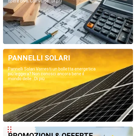
opere civili. Coinvolge...Di più
PANNELLI SOLARI
Pannelli Solari Vorresti un bolletta energetica
più leggera? Non conosci ancora bene il
mondo delle...Di più
PROMOZIONI & OFFERTE