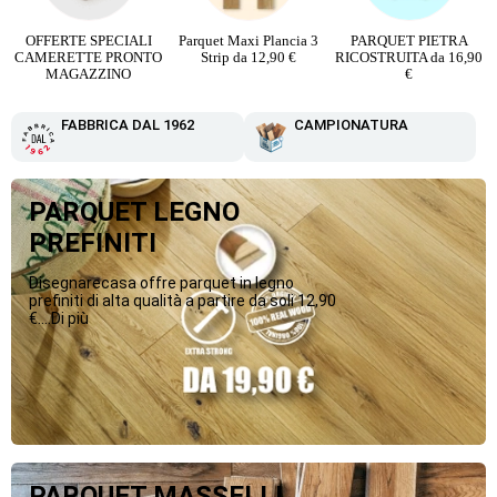
o
OFFERTE SPECIALI
Parquet Maxi Plancia 3
PARQUET PIETRA
CAMERETTE PRONTO
Strip da 12,90 €
RICOSTRUITA da 16,90
MAGAZZINO
€
FABBRICA DAL 1962
CAMPIONATURA
PARQUET LEGNO
PREFINITI
Disegnarecasa offre parquet in legno
prefiniti di alta qualità a partire da soli 12,90
€....Di più
PARQUET MASSELLI