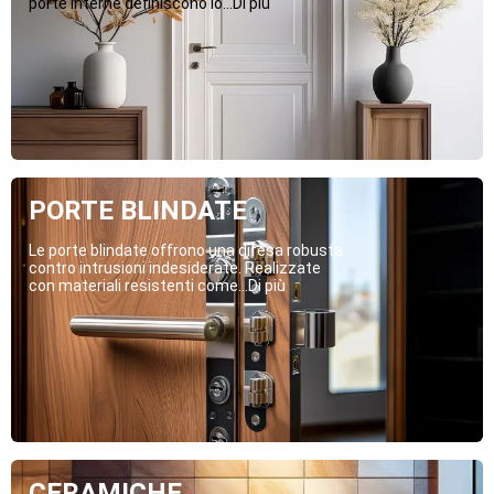
porte interne definiscono lo...Di più
PORTE BLINDATE
Le porte blindate offrono una difesa robusta
contro intrusioni indesiderate. Realizzate
con materiali resistenti come...Di più
CERAMICHE