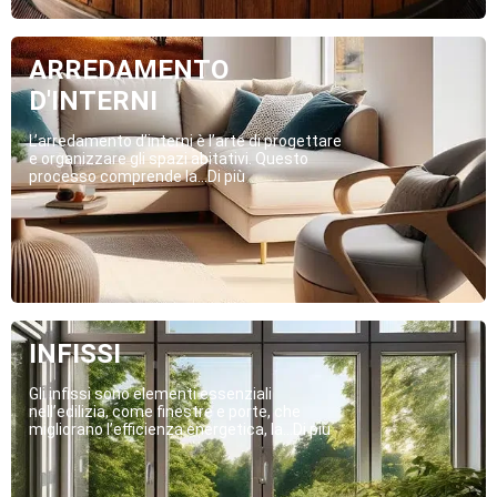
ARREDAMENTO
D'INTERNI
L’arredamento d’interni è l’arte di progettare
e organizzare gli spazi abitativi. Questo
processo comprende la...Di più
INFISSI
Gli infissi sono elementi essenziali
nell’edilizia, come finestre e porte, che
migliorano l’efficienza energetica, la...Di più