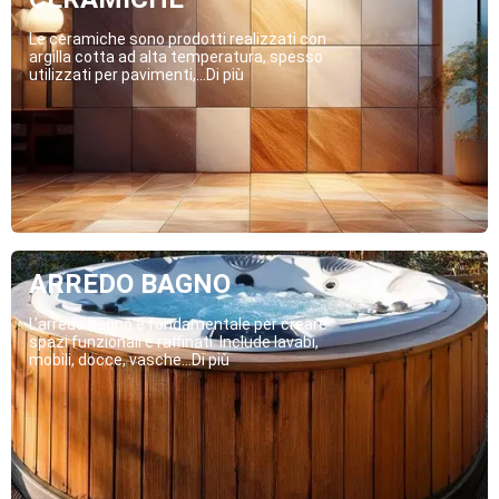
Le ceramiche sono prodotti realizzati con
argilla cotta ad alta temperatura, spesso
utilizzati per pavimenti,...Di più
ARREDO BAGNO
L’arredo bagno è fondamentale per creare
spazi funzionali e raffinati. Include lavabi,
mobili, docce, vasche...Di più