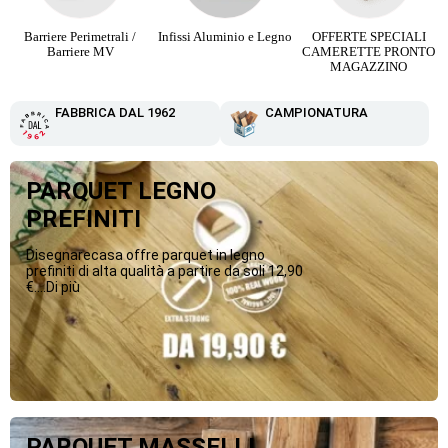
Infissi Aluminio e Legno
OFFERTE SPECIALI
Parquet Maxi Plancia 3
CAMERETTE PRONTO
Strip da 12,90 €
MAGAZZINO
FABBRICA DAL 1962
CAMPIONATURA
PARQUET LEGNO
PREFINITI
Disegnarecasa offre parquet in legno
prefiniti di alta qualità a partire da soli 12,90
€....Di più
PARQUET MASSELLI