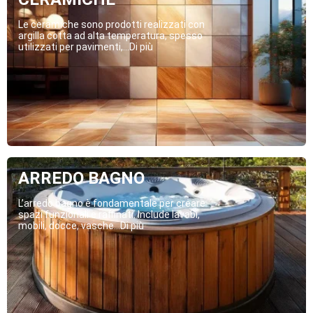
Le ceramiche sono prodotti realizzati con
argilla cotta ad alta temperatura, spesso
utilizzati per pavimenti,...Di più
ARREDO BAGNO
L’arredo bagno è fondamentale per creare
spazi funzionali e raffinati. Include lavabi,
mobili, docce, vasche...Di più