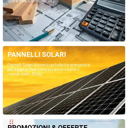
opere civili. Coinvolge...Di più
PANNELLI SOLARI
Pannelli Solari Vorresti un bolletta energetica
più leggera? Non conosci ancora bene il
mondo delle...Di più
PROMOZIONI & OFFERTE