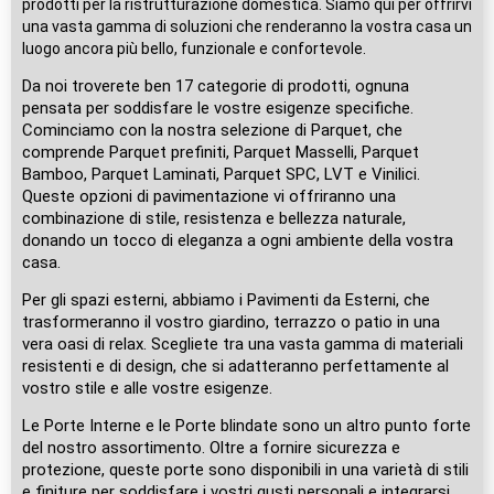
prodotti per la ristrutturazione domestica. Siamo qui per offrirvi
una vasta gamma di soluzioni che renderanno la vostra casa un
luogo ancora più bello, funzionale e confortevole.
Da noi troverete ben 17 categorie di prodotti, ognuna
pensata per soddisfare le vostre esigenze specifiche.
Cominciamo con la nostra selezione di Parquet, che
comprende Parquet prefiniti, Parquet Masselli, Parquet
Bamboo, Parquet Laminati, Parquet SPC, LVT e Vinilici.
Queste opzioni di pavimentazione vi offriranno una
combinazione di stile, resistenza e bellezza naturale,
donando un tocco di eleganza a ogni ambiente della vostra
casa.
Per gli spazi esterni, abbiamo i Pavimenti da Esterni, che
trasformeranno il vostro giardino, terrazzo o patio in una
vera oasi di relax. Scegliete tra una vasta gamma di materiali
resistenti e di design, che si adatteranno perfettamente al
vostro stile e alle vostre esigenze.
Le Porte Interne e le Porte blindate sono un altro punto forte
del nostro assortimento. Oltre a fornire sicurezza e
protezione, queste porte sono disponibili in una varietà di stili
e finiture per soddisfare i vostri gusti personali e integrarsi