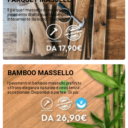
Il parquet massello è una scelta di
pavimento di alta qualità composta
interamente da legno...Di più
BAMBOO MASSELLO
I pavimenti in bamboo massello prefinito
offrono eleganza naturale e resistenza
eccezionale. Disponibili a partire...Di più