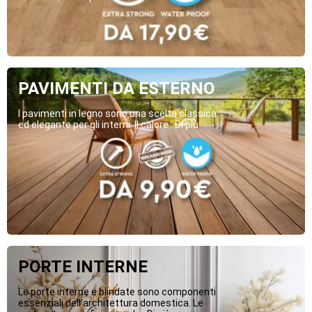
PAVIMENTI DA ESTERNO
I pavimenti in legno sono una scelta classica
ed elegante per gli interni. Il calore...Di più
PORTE INTERNE
Le porte interne e blindate sono componenti
essenziali dell’architettura domestica. Le