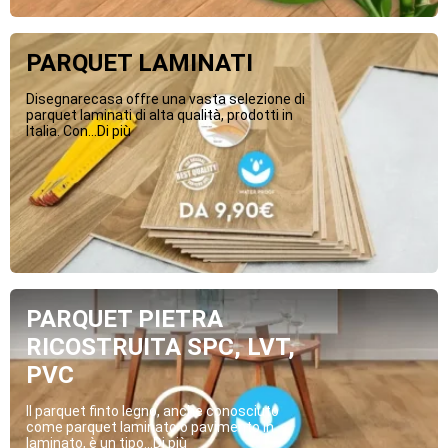
PARQUET LAMINATI
Disegnarecasa offre una vasta selezione di
parquet laminati di alta qualità, prodotti in
Italia. Con...Di più
PARQUET PIETRA
RICOSTRUITA SPC, LVT,
PVC
Il parquet finto legno, anche conosciuto
come parquet laminato o pavimento in
laminato, è un tipo...Di più