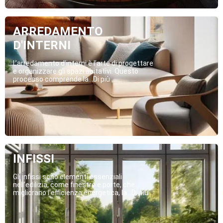
ARREDAMENTO
D'INTERNI
L’arredamento d’interni è l’arte di progettare
e organizzare gli spazi abitativi. Questo
processo comprende la...Di più
INFISSI
Gli infissi sono elementi essenziali
nell’edilizia, come finestre e porte, che
migliorano l’efficienza energetica, la...Di più