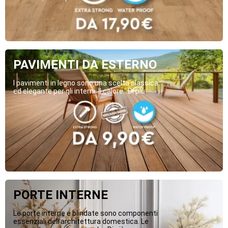
PAVIMENTI DA ESTERNO
I pavimenti in legno sono una scelta classica
ed elegante per gli interni. Il calore...Di più
PORTE INTERNE
Le porte interne e blindate sono componenti
essenziali dell’architettura domestica. Le