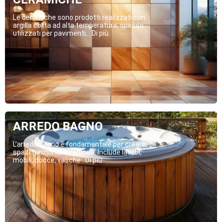
Le ceramiche sono prodotti realizzati con
argilla cotta ad alta temperatura, spesso
utilizzati per pavimenti,...Di più
ARREDO BAGNO
L’arredo bagno è fondamentale per creare
spazi funzionali e raffinati. Include lavabi,
mobili, docce, vasche...Di più