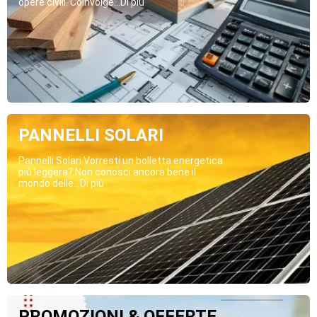
opere civili. Coinvolge...Di più
PANNELLI SOLARI
Pannelli Solari Vorresti un bolletta energetica
più leggera? Non conosci ancora bene il
mondo delle...Di più
PROMOZIONI & OFFERTE