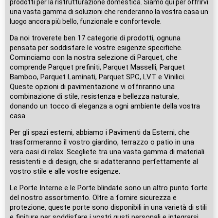
prodotti per la ristrutturazione domestica. Siamo qui per offrirvi
una vasta gamma di soluzioni che renderanno la vostra casa un
luogo ancora più bello, funzionale e confortevole.
Da noi troverete ben 17 categorie di prodotti, ognuna
pensata per soddisfare le vostre esigenze specifiche.
Cominciamo con la nostra selezione di Parquet, che
comprende Parquet prefiniti, Parquet Masselli, Parquet
Bamboo, Parquet Laminati, Parquet SPC, LVT e Vinilici.
Queste opzioni di pavimentazione vi offriranno una
combinazione di stile, resistenza e bellezza naturale,
donando un tocco di eleganza a ogni ambiente della vostra
casa.
Per gli spazi esterni, abbiamo i Pavimenti da Esterni, che
trasformeranno il vostro giardino, terrazzo o patio in una
vera oasi di relax. Scegliete tra una vasta gamma di materiali
resistenti e di design, che si adatteranno perfettamente al
vostro stile e alle vostre esigenze.
Le Porte Interne e le Porte blindate sono un altro punto forte
del nostro assortimento. Oltre a fornire sicurezza e
protezione, queste porte sono disponibili in una varietà di stili
e finiture per soddisfare i vostri gusti personali e integrarsi