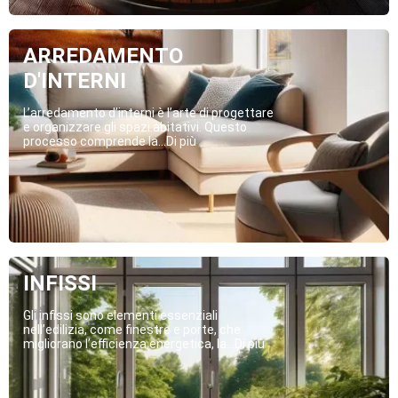
ARREDAMENTO
D'INTERNI
L’arredamento d’interni è l’arte di progettare
e organizzare gli spazi abitativi. Questo
processo comprende la...Di più
INFISSI
Gli infissi sono elementi essenziali
nell’edilizia, come finestre e porte, che
migliorano l’efficienza energetica, la...Di più