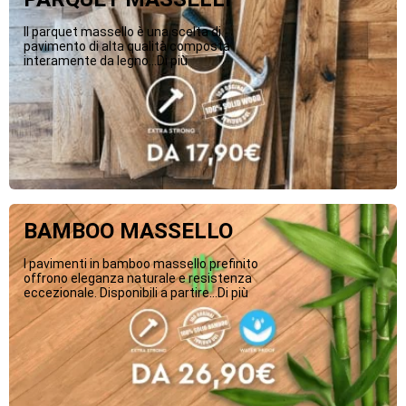
Il parquet massello è una scelta di
pavimento di alta qualità composta
interamente da legno...Di più
BAMBOO MASSELLO
I pavimenti in bamboo massello prefinito
offrono eleganza naturale e resistenza
eccezionale. Disponibili a partire...Di più