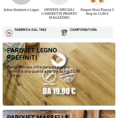
si Aluminio e Legno
OFFERTE SPECIALI
Parquet Maxi Plancia 3
PAR
CAMERETTE PRONTO
Strip da 12,90 €
RICOST
MAGAZZINO
FABBRICA DAL 1962
CAMPIONATURA
PARQUET LEGNO
PREFINITI
Disegnarecasa offre parquet in legno
prefiniti di alta qualità a partire da soli 12,90
€....Di più
PARQUET MASSELLI