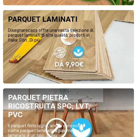
PARQUET LAMINATI
Disegnarecasa offre una vasta selezione di
parquet laminati di alta qualità, prodotti in
Italia. Con...Di più
PARQUET PIETRA
RICOSTRUITA SPC, LVT,
PVC
Il parquet finto legno, anche conosciuto
come parquet laminato o pavimento in
laminato, è un tipo...Di più