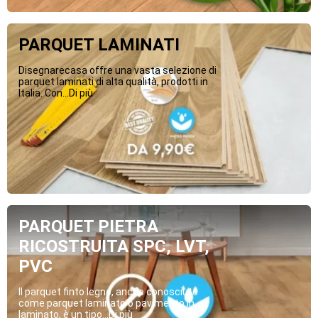
PARQUET LAMINATI
Disegnarecasa offre una vasta selezione di
parquet laminati di alta qualità, prodotti in
Italia. Con...Di più
PARQUET PIETRA
RICOSTRUITA SPC, LVT,
PVC
Il parquet finto legno, anche conosciuto
come parquet laminato o pavimento in
laminato, è un tipo...Di più