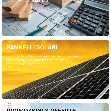
opere civili. Coinvolge...Di più
PANNELLI SOLARI
Pannelli Solari Vorresti un bolletta energetica
più leggera? Non conosci ancora bene il
mondo delle...Di più
PROMOZIONI & OFFERTE