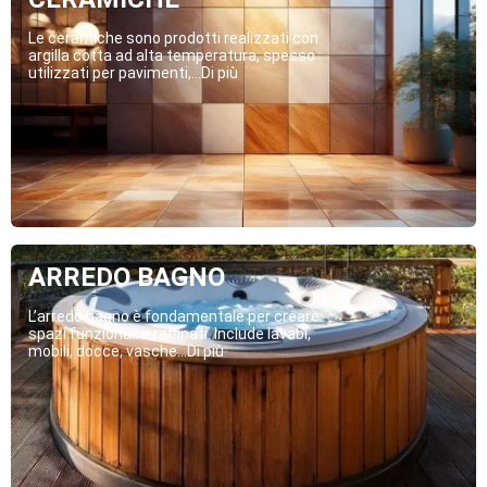
Le ceramiche sono prodotti realizzati con
argilla cotta ad alta temperatura, spesso
utilizzati per pavimenti,...Di più
ARREDO BAGNO
L’arredo bagno è fondamentale per creare
spazi funzionali e raffinati. Include lavabi,
mobili, docce, vasche...Di più