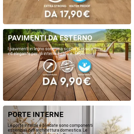
PAVIMENTI DA ESTERNO
I pavimenti in legno sono una scelta classica
ed elegante per gli interni. Il calore...Di più
PORTE INTERNE
Le porte interne e blindate sono componenti
essenziali dell’architettura domestica. Le