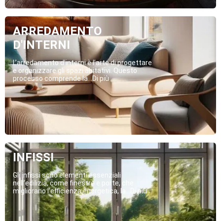
ARREDAMENTO
D'INTERNI
L’arredamento d’interni è l’arte di progettare
e organizzare gli spazi abitativi. Questo
processo comprende la...Di più
INFISSI
Gli infissi sono elementi essenziali
nell’edilizia, come finestre e porte, che
migliorano l’efficienza energetica, la...Di più