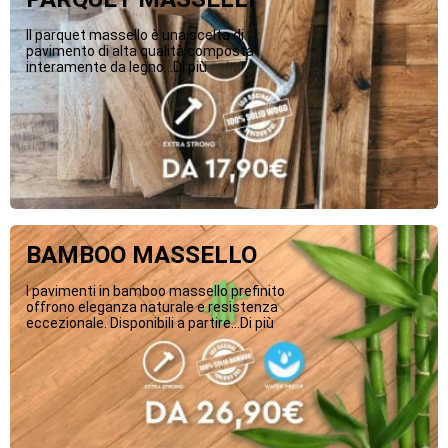
Il parquet massello è una scelta di
pavimento di alta qualità composta
interamente da legno...Di più
BAMBOO MASSELLO
I pavimenti in bamboo massello prefinito
offrono eleganza naturale e resistenza
eccezionale. Disponibili a partire...Di più