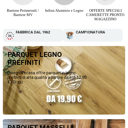
Barriere Perimetrali /
Infissi Aluminio e Legno
OFFERTE SPECIALI
Barriere MV
CAMERETTE PRONTO
MAGAZZINO
FABBRICA DAL 1962
CAMPIONATURA
PARQUET LEGNO
PREFINITI
Disegnarecasa offre parquet in legno
prefiniti di alta qualità a partire da soli 12,90
€....Di più
PARQUET MASSELLI