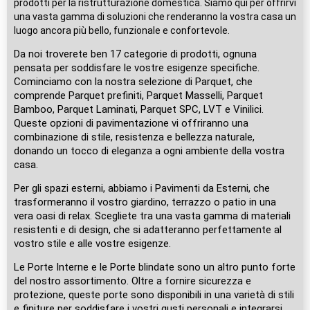
prodotti per la ristrutturazione domestica. Siamo qui per offrirvi
una vasta gamma di soluzioni che renderanno la vostra casa un
luogo ancora più bello, funzionale e confortevole.
Da noi troverete ben 17 categorie di prodotti, ognuna
pensata per soddisfare le vostre esigenze specifiche.
Cominciamo con la nostra selezione di Parquet, che
comprende Parquet prefiniti, Parquet Masselli, Parquet
Bamboo, Parquet Laminati, Parquet SPC, LVT e Vinilici.
Queste opzioni di pavimentazione vi offriranno una
combinazione di stile, resistenza e bellezza naturale,
donando un tocco di eleganza a ogni ambiente della vostra
casa.
Per gli spazi esterni, abbiamo i Pavimenti da Esterni, che
trasformeranno il vostro giardino, terrazzo o patio in una
vera oasi di relax. Scegliete tra una vasta gamma di materiali
resistenti e di design, che si adatteranno perfettamente al
vostro stile e alle vostre esigenze.
Le Porte Interne e le Porte blindate sono un altro punto forte
del nostro assortimento. Oltre a fornire sicurezza e
protezione, queste porte sono disponibili in una varietà di stili
e finiture per soddisfare i vostri gusti personali e integrarsi