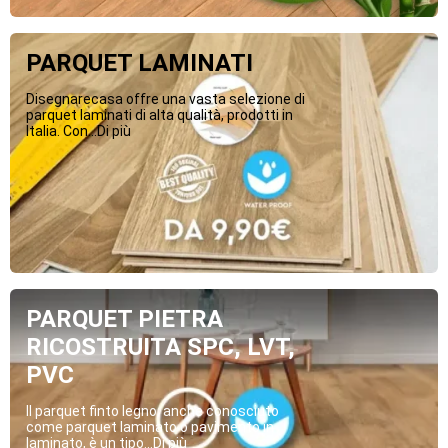
PARQUET LAMINATI
Disegnarecasa offre una vasta selezione di
parquet laminati di alta qualità, prodotti in
Italia. Con...Di più
PARQUET PIETRA
RICOSTRUITA SPC, LVT,
PVC
Il parquet finto legno, anche conosciuto
come parquet laminato o pavimento in
laminato, è un tipo...Di più