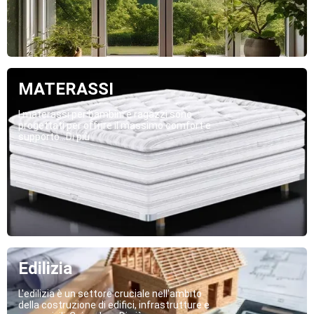
MATERASSI
I materassi per bambini e ragazzi sono
progettati per offrire il massimo comfort e
supporto...Di più
Edilizia
L'edilizia è un settore cruciale nell'ambito
della costruzione di edifici, infrastrutture e