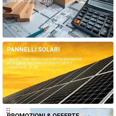
opere civili. Coinvolge...Di più
PANNELLI SOLARI
Pannelli Solari Vorresti un bolletta energetica
più leggera? Non conosci ancora bene il
mondo delle...Di più
PROMOZIONI & OFFERTE