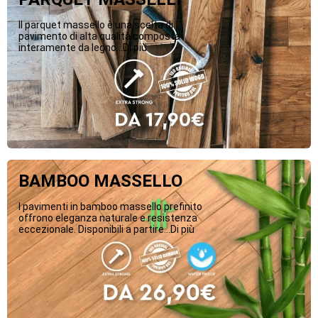
Il parquet massello è una scelta di
pavimento di alta qualità composta
interamente da legno...Di più
BAMBOO MASSELLO
I pavimenti in bamboo massello prefinito
offrono eleganza naturale e resistenza
eccezionale. Disponibili a partire...Di più