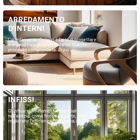
ARREDAMENTO
D'INTERNI
L’arredamento d’interni è l’arte di progettare
e organizzare gli spazi abitativi. Questo
processo comprende la...Di più
INFISSI
Gli infissi sono elementi essenziali
nell’edilizia, come finestre e porte, che
migliorano l’efficienza energetica, la...Di più