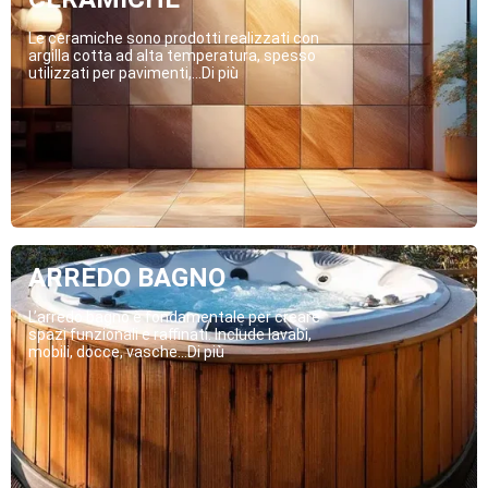
Le ceramiche sono prodotti realizzati con
argilla cotta ad alta temperatura, spesso
utilizzati per pavimenti,...Di più
ARREDO BAGNO
L’arredo bagno è fondamentale per creare
spazi funzionali e raffinati. Include lavabi,
mobili, docce, vasche...Di più