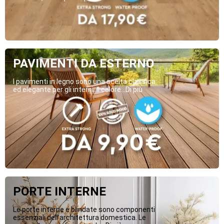
PAVIMENTI DA ESTERNO
I pavimenti in legno sono una scelta classica
ed elegante per gli interni. Il calore...Di più
PORTE INTERNE
Le porte interne e blindate sono componenti
essenziali dell’architettura domestica. Le