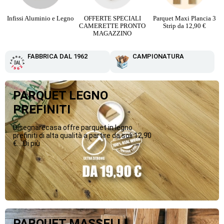
Infissi Aluminio e Legno
OFFERTE SPECIALI
Parquet Maxi Plancia 3
CAMERETTE PRONTO
Strip da 12,90 €
MAGAZZINO
FABBRICA DAL 1962
CAMPIONATURA
PARQUET LEGNO
PREFINITI
Disegnarecasa offre parquet in legno
prefiniti di alta qualità a partire da soli 12,90
€....Di più
PARQUET MASSELLI