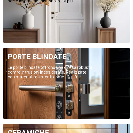
porte interne definiscono lo...Di più
PORTE BLINDATE
Le porte blindate offrono una difesa robusta
contro intrusioni indesiderate. Realizzate
con materiali resistenti come...Di più
CERAMICHE