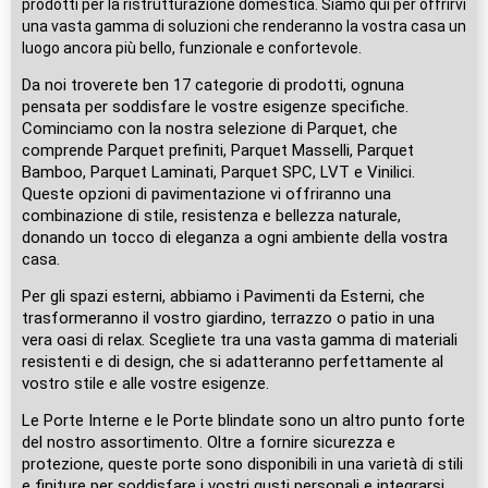
prodotti per la ristrutturazione domestica. Siamo qui per offrirvi
una vasta gamma di soluzioni che renderanno la vostra casa un
luogo ancora più bello, funzionale e confortevole.
Da noi troverete ben 17 categorie di prodotti, ognuna
pensata per soddisfare le vostre esigenze specifiche.
Cominciamo con la nostra selezione di Parquet, che
comprende Parquet prefiniti, Parquet Masselli, Parquet
Bamboo, Parquet Laminati, Parquet SPC, LVT e Vinilici.
Queste opzioni di pavimentazione vi offriranno una
combinazione di stile, resistenza e bellezza naturale,
donando un tocco di eleganza a ogni ambiente della vostra
casa.
Per gli spazi esterni, abbiamo i Pavimenti da Esterni, che
trasformeranno il vostro giardino, terrazzo o patio in una
vera oasi di relax. Scegliete tra una vasta gamma di materiali
resistenti e di design, che si adatteranno perfettamente al
vostro stile e alle vostre esigenze.
Le Porte Interne e le Porte blindate sono un altro punto forte
del nostro assortimento. Oltre a fornire sicurezza e
protezione, queste porte sono disponibili in una varietà di stili
e finiture per soddisfare i vostri gusti personali e integrarsi