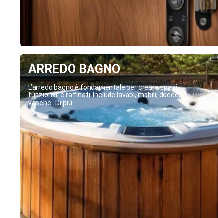
ARREDO BAGNO
L’arredo bagno è fondamentale per creare spazi
funzionali e raffinati. Include lavabi, mobili, docce,
vasche...Di più