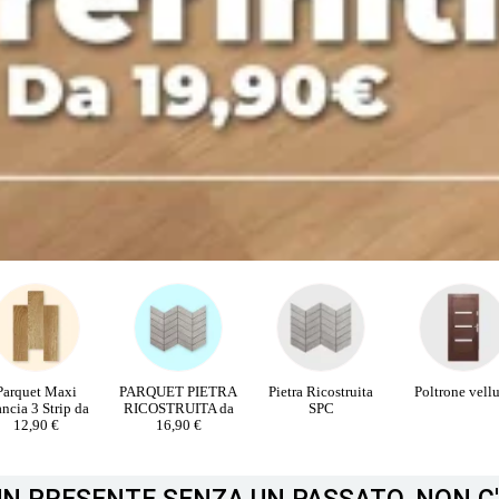
RQUET PIETRA
Pietra Ricostruita
Poltrone velluto
PORTE INTE
COSTRUITA da
SPC
16,90 €