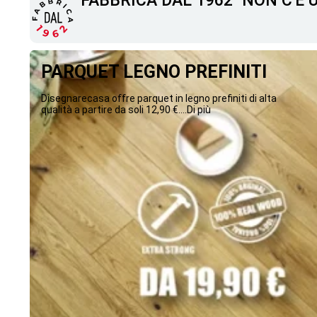
"FABBRICA DAL 1962" NON C'È
PARQUET LEGNO PREFINITI
Disegnarecasa offre parquet in legno prefiniti di alta
qualità a partire da soli 12,90 €....Di più