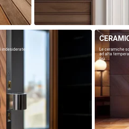
CERAMI
i indesiderate.
Le ceramiche son
ad alta temperat
più