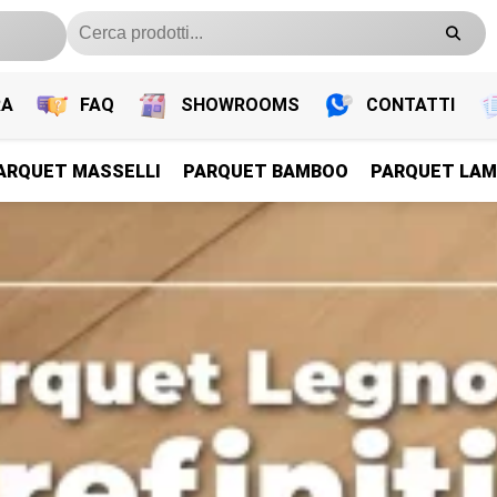
RA
FAQ
SHOWROOMS
CONTATTI
ARQUET MASSELLI
PARQUET BAMBOO
PARQUET LAM
PARQUET PREFINITI
PARQUET PREFINITI
PARQUET PREFINITI
PARQUET PREFINITI
Parquet Legno Prefiniti
Parquet Legno Prefiniti