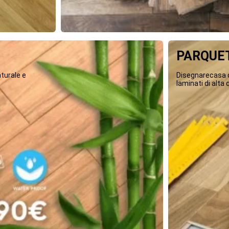
PARQUET
turale e
Disegnarecasa o
laminati di alta q