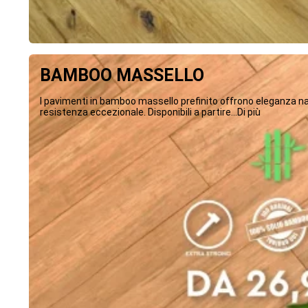
BAMBOO MASSELLO
I pavimenti in bamboo massello prefinito offrono eleganza na
resistenza eccezionale. Disponibili a partire...Di più