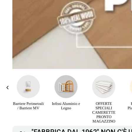
rali
Infissi Aluminio e
OFFERTE
Parquet Maxi
PA
V
Legno
SPECIALI
Plancia 3 Strip da
RI
CAMERETTE
12,90 €
PRONTO
MAGAZZINO