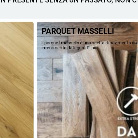
 UN PRESENTE SENZA UN PASSATO, NON 
PARQUET MASSELLI
Il parquet massello è una scelta di pavimento di
interamente da legno...Di più