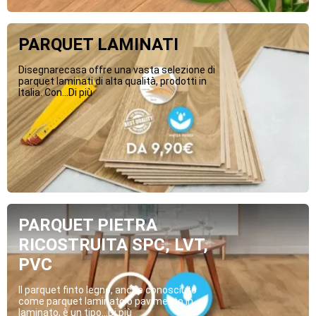
PARQUET LAMINATI
Disegnarecasa offre una vasta selezione di
parquet laminati di alta qualità, prodotti in
Italia. Con...Di più
PARQUET PIETRA
RICOSTRUITA SPC, LVT,
PVC
Il parquet finto legno, anche conosciuto
come parquet laminato o pavimento in
laminato, è un tipo...Di più