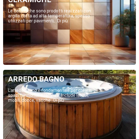
Le ceramiche sono prodotti realizzati con
argilla cotta ad alta temperatura, spesso
utilizzati per pavimenti,...Di più
ARREDO BAGNO
L’arredo bagno è fondamentale per creare
spazi funzionali e raffinati. Include lavabi,
mobili, docce, vasche...Di più