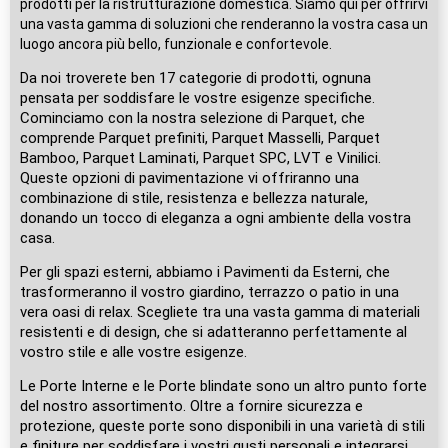
prodotti per la ristrutturazione domestica. Siamo qui per offrirvi
una vasta gamma di soluzioni che renderanno la vostra casa un
luogo ancora più bello, funzionale e confortevole.
Da noi troverete ben 17 categorie di prodotti, ognuna
pensata per soddisfare le vostre esigenze specifiche.
Cominciamo con la nostra selezione di Parquet, che
comprende Parquet prefiniti, Parquet Masselli, Parquet
Bamboo, Parquet Laminati, Parquet SPC, LVT e Vinilici.
Queste opzioni di pavimentazione vi offriranno una
combinazione di stile, resistenza e bellezza naturale,
donando un tocco di eleganza a ogni ambiente della vostra
casa.
Per gli spazi esterni, abbiamo i Pavimenti da Esterni, che
trasformeranno il vostro giardino, terrazzo o patio in una
vera oasi di relax. Scegliete tra una vasta gamma di materiali
resistenti e di design, che si adatteranno perfettamente al
vostro stile e alle vostre esigenze.
Le Porte Interne e le Porte blindate sono un altro punto forte
del nostro assortimento. Oltre a fornire sicurezza e
protezione, queste porte sono disponibili in una varietà di stili
e finiture per soddisfare i vostri gusti personali e integrarsi