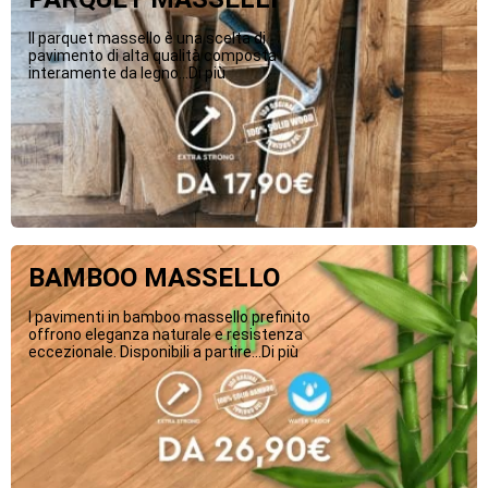
Il parquet massello è una scelta di
pavimento di alta qualità composta
interamente da legno...Di più
BAMBOO MASSELLO
I pavimenti in bamboo massello prefinito
offrono eleganza naturale e resistenza
eccezionale. Disponibili a partire...Di più