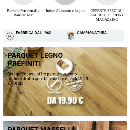
Barriere Perimetrali /
Infissi Aluminio e Legno
OFFERTE SPECIALI
Barriere MV
CAMERETTE PRONTO
MAGAZZINO
FABBRICA DAL 1962
CAMPIONATURA
PARQUET LEGNO
PREFINITI
Disegnarecasa offre parquet in legno
prefiniti di alta qualità a partire da soli 12,90
€....Di più
PARQUET MASSELLI