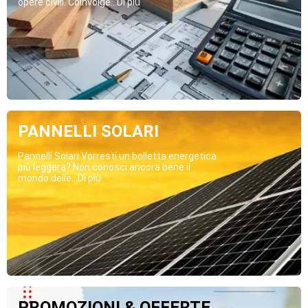
opere civili. Coinvolge...Di più
PANNELLI SOLARI
Pannelli Solari Vorresti un bolletta energetica
più leggera? Non conosci ancora bene il
mondo delle...Di più
PROMOZIONI & OFFERTE