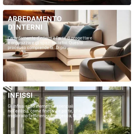
ARREDAMENTO
D'INTERNI
L’arredamento d’interni è l’arte di progettare
e organizzare gli spazi abitativi. Questo
processo comprende la...Di più
INFISSI
Gli infissi sono elementi essenziali
nell’edilizia, come finestre e porte, che
migliorano l’efficienza energetica, la...Di più