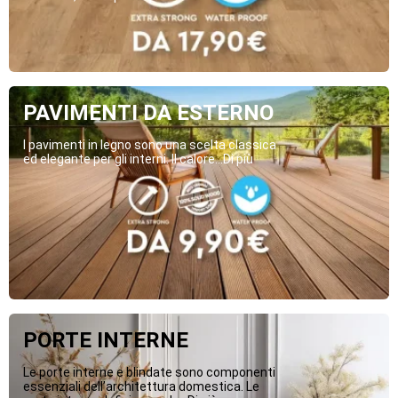
PAVIMENTI DA ESTERNO
I pavimenti in legno sono una scelta classica
ed elegante per gli interni. Il calore...Di più
PORTE INTERNE
Le porte interne e blindate sono componenti
essenziali dell’architettura domestica. Le