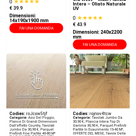
★★★★★
0
Intera – Oliato Naturale
€
39.9
UV
Dimensioni:
★★★★★
0
14x190x1900 mm
€
43.9
FAI UNA DOMANDA
Dimensioni: 240x2200
mm
FAI UNA DOMANDA
Codies:
roJcxw5tjf
Codies:
rojnov4tcw
Categorie:
Assi Del Poggio,
Categorie:
Tavolati Jumbo Da
Plance Di Grandi Dimensioni
30,90 €
,
Plancia Intera Top Di
Dall'effetto Country
,
Tavolati
Gamma 30,90 €
,
Parquet Prefiniti
Jumbo Da 30,90 €
,
Parquet
Partite In Esaurimento 15-40 M²
,
Prefiniti Fine Partite 40-80 M²
OFFERTE DEL MESE
,
Tavole Della