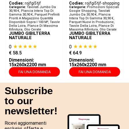
Codies:
rojfgi5tjf
Codies:
rojfgi5tjf-shopping
Categorie:
Tavolati Jumbo Da
Categorie:
Promozioni Speciali
30,90 €
,
Plancia Intera Top Di
Google Shopping
,
Tavolati
Gamma 30,90 €
,
Parquet Prefiniti
Jumbo Da 30,90 €
,
Plancia
Pronti A Magazzino Quantità
Intera Top Di Gamma 30,90 €
,
Disponibili Sopra I 100 M²
,
Tavole
Parquet Nuovi In Produzione
,
Della Loira, Plance Di Massima
Tavole Della Loira, Plance Di
Rifinitura, Olio Cerate
Massima Rifinitura, Olio Cerate
JUMBO GIBILTERRA
JUMBO GIBILTERRA
NATURALE
NATURALE
★★★★★
★★★★★
0
0
€
58.5
€
64.9
Dimensioni:
Dimensioni:
15x260x2200 mm
15x260x2200 mm
FAI UNA DOMANDA
FAI UNA DOMANDA
Subscribe
to our
newsletter!
Ricevi aggiornamenti
esclusivi, offerte e