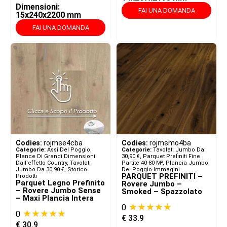
Dimensioni:
FAI UNA DOMANDA
15x240x2200 mm
FAI UNA DOMANDA
Codies:
rojmse4cba
Codies:
rojmsmo4ba
Categorie:
Assi Del Poggio,
Categorie:
Tavolati Jumbo Da
Plance Di Grandi Dimensioni
30,90 €
,
Parquet Prefiniti Fine
Dall'effetto Country
,
Tavolati
Partite 40-80 M²
,
Plancia Jumbo
Jumbo Da 30,90 €
,
Storico
Del Poggio Immagini
PARQUET PREFINITI –
Prodotti
Parquet Legno Prefinito
Rovere Jumbo –
– Rovere Jumbo Sense
Smoked – Spazzolato
– Maxi Plancia Intera
★★★★★
0
★★★★★
0
€
33.9
€
30.9