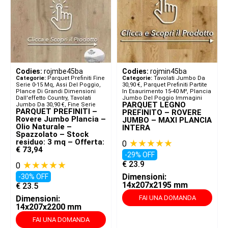
Codies:
rojmbe45ba
Codies:
rojmin45ba
Categorie:
Parquet Prefiniti Fine
Categorie:
Tavolati Jumbo Da
Serie 0-15 Mq
,
Assi Del Poggio,
30,90 €
,
Parquet Prefiniti Partite
Plance Di Grandi Dimensioni
In Esaurimento 15-40 M²
,
Plancia
Dall'effetto Country
,
Tavolati
Jumbo Del Poggio Immagini
PARQUET LEGNO
Jumbo Da 30,90 €
,
Fine Serie
PARQUET PREFINITI –
PREFINITO – ROVERE
Rovere Jumbo Plancia –
JUMBO – MAXI PLANCIA
Olio Naturale –
INTERA
Spazzolato – Stock
residuo: 3 mq – Offerta:
★★★★★
0
€ 73,94
-29% OFF
★★★★★
€
23.9
0
Dimensioni:
-30% OFF
14x207x2195 mm
€
23.5
Dimensioni:
FAI UNA DOMANDA
14x207x2200 mm
FAI UNA DOMANDA