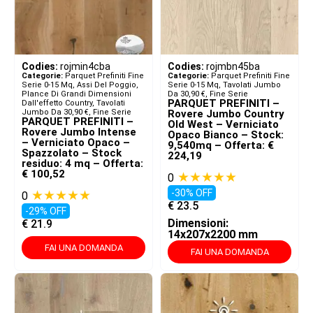
Codies:
rojmin4cba
Codies:
rojmbn45ba
Categorie:
Parquet Prefiniti Fine
Categorie:
Parquet Prefiniti Fine
Serie 0-15 Mq
,
Assi Del Poggio,
Serie 0-15 Mq
,
Tavolati Jumbo
Plance Di Grandi Dimensioni
Da 30,90 €
,
Fine Serie
PARQUET PREFINITI –
Dall'effetto Country
,
Tavolati
Jumbo Da 30,90 €
,
Fine Serie
Rovere Jumbo Country
PARQUET PREFINITI –
Old West – Verniciato
Rovere Jumbo Intense
Opaco Bianco – Stock:
– Verniciato Opaco –
9,540mq – Offerta: €
Spazzolato – Stock
224,19
residuo: 4 mq – Offerta:
€ 100,52
★★★★★
0
★★★★★
-30% OFF
0
€
23.5
-29% OFF
Dimensioni:
€
21.9
14x207x2200 mm
FAI UNA DOMANDA
FAI UNA DOMANDA