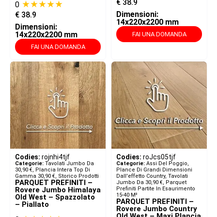
€
38.9
★★★★★
0
Dimensioni:
€
38.9
14x220x2200 mm
Dimensioni:
14x220x2200 mm
FAI UNA DOMANDA
FAI UNA DOMANDA
Codies:
rojnhi4tjf
Codies:
roJcs05tjf
Categorie:
Tavolati Jumbo Da
Categorie:
Assi Del Poggio,
30,90 €
,
Plancia Intera Top Di
Plance Di Grandi Dimensioni
Gamma 30,90 €
,
Storico Prodotti
Dall'effetto Country
,
Tavolati
PARQUET PREFINITI –
Jumbo Da 30,90 €
,
Parquet
Rovere Jumbo Himalaya
Prefiniti Partite In Esaurimento
15-40 M²
Old West – Spazzolato
PARQUET PREFINITI –
– Piallato
Rovere Jumbo Country
Old West – Maxi Plancia