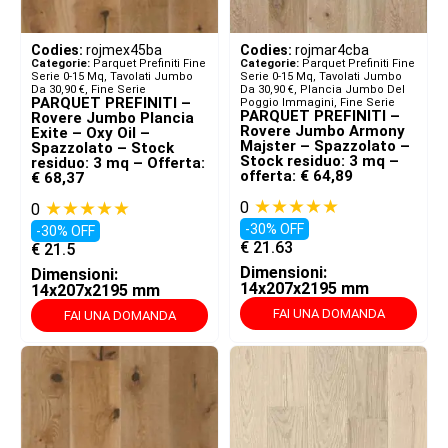
Codies:
rojmex45ba
Codies:
rojmar4cba
Categorie:
Parquet Prefiniti Fine
Categorie:
Parquet Prefiniti Fine
Serie 0-15 Mq
,
Tavolati Jumbo
Serie 0-15 Mq
,
Tavolati Jumbo
Da 30,90 €
,
Fine Serie
Da 30,90 €
,
Plancia Jumbo Del
PARQUET PREFINITI –
Poggio Immagini
,
Fine Serie
PARQUET PREFINITI –
Rovere Jumbo Plancia
Rovere Jumbo Armony
Exite – Oxy Oil –
Majster – Spazzolato –
Spazzolato – Stock
Stock residuo: 3 mq –
residuo: 3 mq – Offerta:
offerta: € 64,89
€ 68,37
★★★★★
★★★★★
0
0
-30% OFF
-30% OFF
€
21.63
€
21.5
Dimensioni:
Dimensioni:
14x207x2195 mm
14x207x2195 mm
FAI UNA DOMANDA
FAI UNA DOMANDA