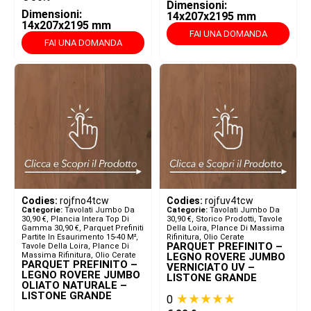
Dimensioni:
Dimensioni:
14x207x2195 mm
14x207x2195 mm
FAI UNA DOMANDA
FAI UNA DOMANDA
Codies:
rojfno4tcw
Codies:
rojfuv4tcw
Categorie:
Tavolati Jumbo Da
Categorie:
Tavolati Jumbo Da
30,90 €
,
Plancia Intera Top Di
30,90 €
,
Storico Prodotti
,
Tavole
Gamma 30,90 €
,
Parquet Prefiniti
Della Loira, Plance Di Massima
Partite In Esaurimento 15-40 M²
,
Rifinitura, Olio Cerate
PARQUET PREFINITO –
Tavole Della Loira, Plance Di
Massima Rifinitura, Olio Cerate
LEGNO ROVERE JUMBO
PARQUET PREFINITO –
VERNICIATO UV –
LEGNO ROVERE JUMBO
LISTONE GRANDE
OLIATO NATURALE –
LISTONE GRANDE
★★★★★
0