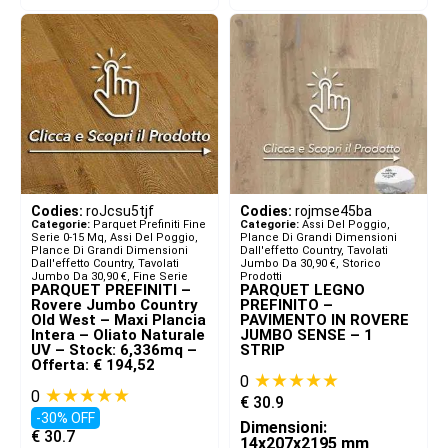
Codies:
roJcsu5tjf
Codies:
rojmse45ba
Categorie:
Parquet Prefiniti Fine
Categorie:
Assi Del Poggio,
Serie 0-15 Mq
,
Assi Del Poggio,
Plance Di Grandi Dimensioni
Plance Di Grandi Dimensioni
Dall'effetto Country
,
Tavolati
Dall'effetto Country
,
Tavolati
Jumbo Da 30,90 €
,
Storico
Jumbo Da 30,90 €
,
Fine Serie
Prodotti
PARQUET PREFINITI –
PARQUET LEGNO
Rovere Jumbo Country
PREFINITO –
Old West – Maxi Plancia
PAVIMENTO IN ROVERE
Intera – Oliato Naturale
JUMBO SENSE – 1
UV – Stock: 6,336mq –
STRIP
Offerta: € 194,52
★★★★★
0
★★★★★
0
€
30.9
-30% OFF
Dimensioni:
€
30.7
14x207x2195 mm