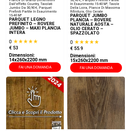
Plance Di Grandi Dimensioni
30,90 €
,
Parquet Prefiniti Partite
Dall'effetto Country
,
Tavolati
In Esaurimento 15-40 M²
,
Tavole
Jumbo Da 30,90 €
,
Parquet
Della Loira, Plance Di Massima
Prefiniti Partite In Esaurimento
Rifinitura, Olio Cerate
PARQUET JUMBO
15-40 M²
PARQUET LEGNO
PLANCIA – ROVERE
PREFINITO – ROVERE
NATURALE AOSTA –
JUMBO – MAXI PLANCIA
OLIO CERATO –
INTERA
SPAZZOLATO
★★★★★
★★★★★
0
0
€
53
€
55.9
Dimensioni:
Dimensioni:
14x260x2200 mm
15x260x2200 mm
FAI UNA DOMANDA
FAI UNA DOMANDA