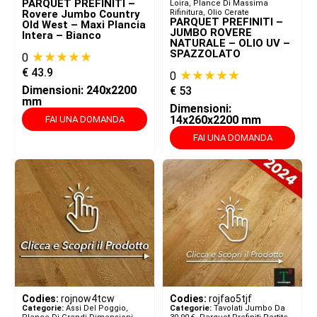
PARQUET PREFINITI –
Loira, Plance Di Massima
Rovere Jumbo Country
Rifinitura, Olio Cerate
PARQUET PREFINITI –
Old West – Maxi Plancia
JUMBO ROVERE
Intera – Bianco
NATURALE – OLIO UV –
SPAZZOLATO
★★★★★
0
€
43.9
★★★★★
0
Dimensioni: 240x2200
€
53
mm
Dimensioni:
14x260x2200 mm
FAI UNA DOMANDA
FAI UNA DOMANDA
Codies:
rojnow4tcw
Codies:
rojfao5tjf
Categorie:
Assi Del Poggio,
Categorie:
Tavolati Jumbo Da