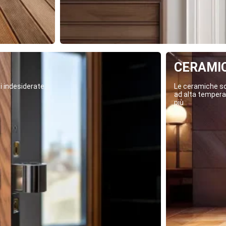
CERAMI
i indesiderate.
Le ceramiche son
ad alta temperat
più