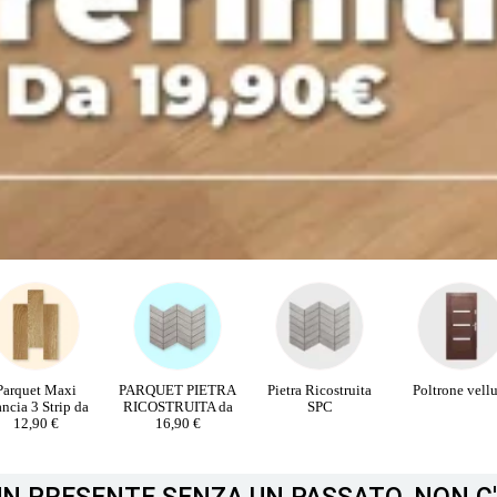
RQUET PIETRA
Pietra Ricostruita
Poltrone velluto
PORTE INTE
COSTRUITA da
SPC
16,90 €