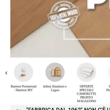
rali
Infissi Aluminio e
OFFERTE
Parquet Maxi
PA
V
Legno
SPECIALI
Plancia 3 Strip da
RI
CAMERETTE
12,90 €
PRONTO
MAGAZZINO