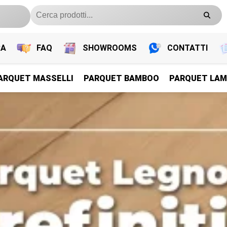
RA
FAQ
SHOWROOMS
CONTATTI
ARQUET MASSELLI
PARQUET BAMBOO
PARQUET LAM
PARQUET PREFINITI
PARQUET PREFINITI
PARQUET PREFINITI
PARQUET PREFINITI
Parquet Legno Prefiniti
Parquet Legno Prefiniti