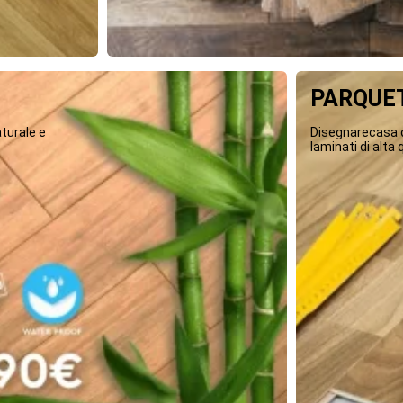
PARQUET
turale e
Disegnarecasa o
laminati di alta q