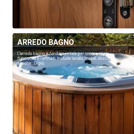
ARREDO BAGNO
L’arredo bagno è fondamentale per creare spazi
funzionali e raffinati. Include lavabi, mobili, docce,
vasche...Di più