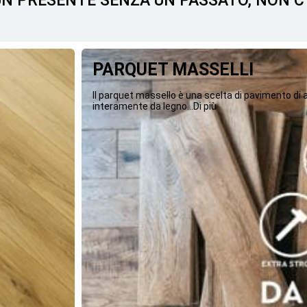
 UN PRESENTE SENZA UN PASSATO, NON 
PARQUET MASSELLI
Il parquet massello è una scelta di pavimento di
interamente da legno...Di più