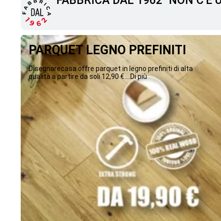
"FABBRICA DAL 1962" NON C'È
PARQUET LEGNO PREFINITI
Disegnarecasa offre parquet in legno prefiniti di alta
qualità a partire da soli 12,90 €....Di più