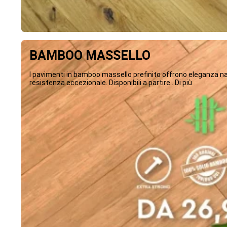
BAMBOO MASSELLO
I pavimenti in bamboo massello prefinito offrono eleganza na
resistenza eccezionale. Disponibili a partire...Di più