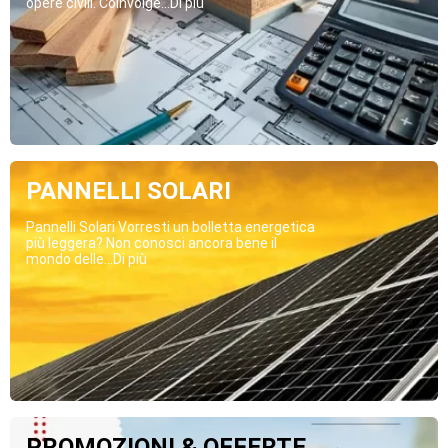
opere civili. Coinvolge...Di più
PANNELLI SOLARI
Pannelli Solari Vorresti un bolletta energetica
più leggera? Non conosci ancora bene il
mondo delle...Di più
PROMOZIONI & OFFERTE