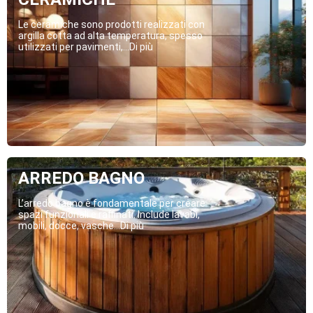
Le ceramiche sono prodotti realizzati con
argilla cotta ad alta temperatura, spesso
utilizzati per pavimenti,...Di più
ARREDO BAGNO
L’arredo bagno è fondamentale per creare
spazi funzionali e raffinati. Include lavabi,
mobili, docce, vasche...Di più