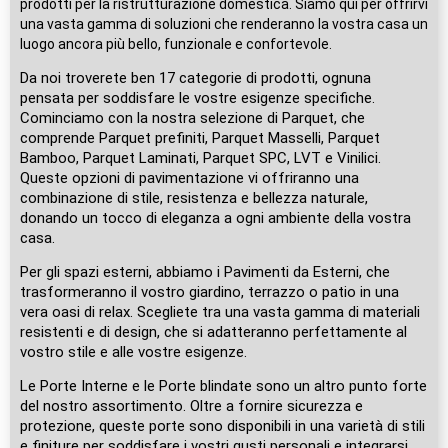
prodotti per la ristrutturazione domestica. Siamo qui per offrirvi
una vasta gamma di soluzioni che renderanno la vostra casa un
luogo ancora più bello, funzionale e confortevole.
Da noi troverete ben 17 categorie di prodotti, ognuna
pensata per soddisfare le vostre esigenze specifiche.
Cominciamo con la nostra selezione di Parquet, che
comprende Parquet prefiniti, Parquet Masselli, Parquet
Bamboo, Parquet Laminati, Parquet SPC, LVT e Vinilici.
Queste opzioni di pavimentazione vi offriranno una
combinazione di stile, resistenza e bellezza naturale,
donando un tocco di eleganza a ogni ambiente della vostra
casa.
Per gli spazi esterni, abbiamo i Pavimenti da Esterni, che
trasformeranno il vostro giardino, terrazzo o patio in una
vera oasi di relax. Scegliete tra una vasta gamma di materiali
resistenti e di design, che si adatteranno perfettamente al
vostro stile e alle vostre esigenze.
Le Porte Interne e le Porte blindate sono un altro punto forte
del nostro assortimento. Oltre a fornire sicurezza e
protezione, queste porte sono disponibili in una varietà di stili
e finiture per soddisfare i vostri gusti personali e integrarsi