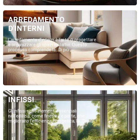
ARREDAMENTO
D'INTERNI
L’arredamento d’interni è l’arte di progettare
e organizzare gli spazi abitativi. Questo
processo comprende la...Di più
INFISSI
Gli infissi sono elementi essenziali
nell’edilizia, come finestre e porte, che
migliorano l’efficienza energetica, la...Di più