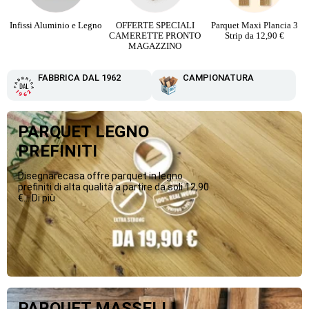
Infissi Aluminio e Legno
OFFERTE SPECIALI
Parquet Maxi Plancia 3
CAMERETTE PRONTO
Strip da 12,90 €
MAGAZZINO
FABBRICA DAL 1962
CAMPIONATURA
PARQUET LEGNO
PREFINITI
Disegnarecasa offre parquet in legno
prefiniti di alta qualità a partire da soli 12,90
€....Di più
PARQUET MASSELLI