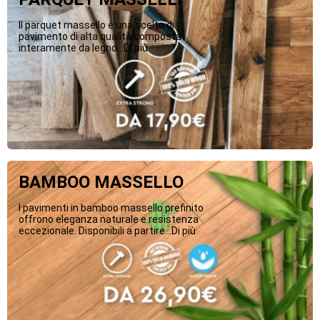
Il parquet massello è una scelta di
pavimento di alta qualità composta
interamente da legno...Di più
BAMBOO MASSELLO
I pavimenti in bamboo massello prefinito
offrono eleganza naturale e resistenza
eccezionale. Disponibili a partire...Di più