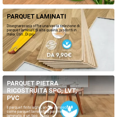
PARQUET LAMINATI
Disegnarecasa offre una vasta selezione di
parquet laminati di alta qualità, prodotti in
Italia. Con...Di più
PARQUET PIETRA
RICOSTRUITA SPC, LVT,
PVC
Il parquet finto legno, anche conosciuto
come parquet laminato o pavimento in
laminato, è un tipo...Di più