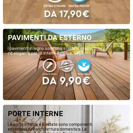
PAVIMENTI DA ESTERNO
I pavimenti in legno sono una scelta classica
ed elegante per gli interni. Il calore...Di più
PORTE INTERNE
Le porte interne e blindate sono componenti
essenziali dell’architettura domestica. Le