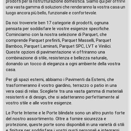
prodotti per la ristrutturazione domestica. Siamo qui per offrirvi
una vasta gamma di soluzioni che renderanno la vostra casa un
luogo ancora più bello, funzionale e confortevole.
Da noi troverete ben 17 categorie di prodotti, ognuna
pensata per soddisfare le vostre esigenze specifiche.
Cominciamo con la nostra selezione di Parquet, che
comprende Parquet prefiniti, Parquet Masselli, Parquet
Bamboo, Parquet Laminati, Parquet SPC, LVT e Vinilici.
Queste opzioni di pavimentazione vi offriranno una
combinazione di stile, resistenza e bellezza naturale,
donando un tocco di eleganza a ogni ambiente della vostra
casa.
Per gli spazi esterni, abbiamo i Pavimenti da Esterni, che
trasformeranno il vostro giardino, terrazzo o patio in una
vera oasi di relax. Scegliete tra una vasta gamma di materiali
resistenti e di design, che si adatteranno perfettamente al
vostro stile e alle vostre esigenze.
Le Porte Interne e le Porte blindate sono un altro punto forte
del nostro assortimento. Oltre a fornire sicurezza e
protezione, queste porte sono disponibili in una varietà di stili
e finiture per soddisfare i vostri gusti personali e integrarsi