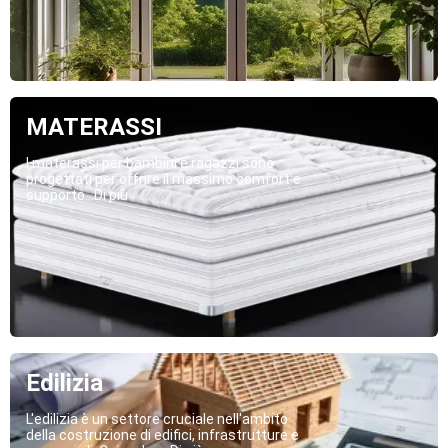
MATERASSI
I materassi per bambini e ragazzi sono
progettati per offrire il massimo comfort e
supporto...Di più
Edilizia
L'edilizia è un settore cruciale nell'ambito
della costruzione di edifici, infrastrutture e