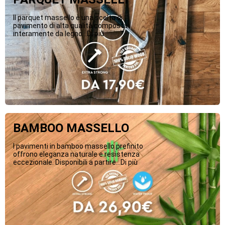
Il parquet massello è una scelta di
pavimento di alta qualità composta
interamente da legno...Di più
BAMBOO MASSELLO
I pavimenti in bamboo massello prefinito
offrono eleganza naturale e resistenza
eccezionale. Disponibili a partire...Di più