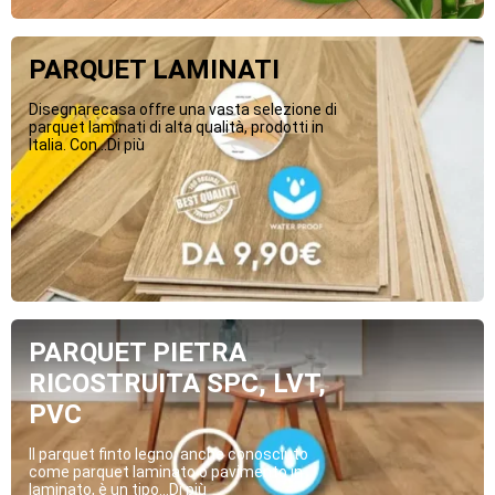
PARQUET LAMINATI
Disegnarecasa offre una vasta selezione di
parquet laminati di alta qualità, prodotti in
Italia. Con...Di più
PARQUET PIETRA
RICOSTRUITA SPC, LVT,
PVC
Il parquet finto legno, anche conosciuto
come parquet laminato o pavimento in
laminato, è un tipo...Di più