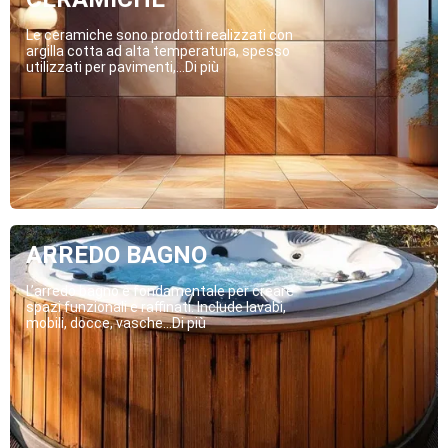
Le ceramiche sono prodotti realizzati con
argilla cotta ad alta temperatura, spesso
utilizzati per pavimenti,...Di più
ARREDO BAGNO
L’arredo bagno è fondamentale per creare
spazi funzionali e raffinati. Include lavabi,
mobili, docce, vasche...Di più