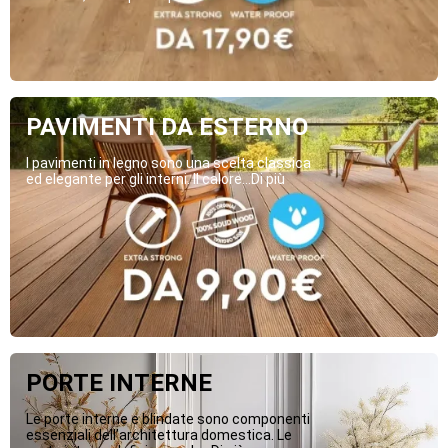
PAVIMENTI DA ESTERNO
I pavimenti in legno sono una scelta classica
ed elegante per gli interni. Il calore...Di più
PORTE INTERNE
Le porte interne e blindate sono componenti
essenziali dell’architettura domestica. Le