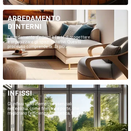
ARREDAMENTO
D'INTERNI
L’arredamento d’interni è l’arte di progettare
e organizzare gli spazi abitativi. Questo
processo comprende la...Di più
INFISSI
Gli infissi sono elementi essenziali
nell’edilizia, come finestre e porte, che
migliorano l’efficienza energetica, la...Di più