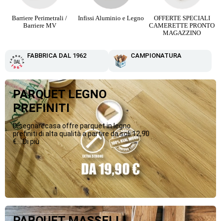
Infissi Aluminio e Legno
OFFERTE SPECIALI
Parquet Maxi Plancia 3
CAMERETTE PRONTO
Strip da 12,90 €
MAGAZZINO
FABBRICA DAL 1962
CAMPIONATURA
PARQUET LEGNO
PREFINITI
Disegnarecasa offre parquet in legno
prefiniti di alta qualità a partire da soli 12,90
€....Di più
PARQUET MASSELLI