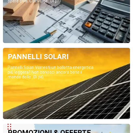
opere civili. Coinvolge...Di più
PANNELLI SOLARI
Pannelli Solari Vorresti un bolletta energetica
più leggera? Non conosci ancora bene il
mondo delle...Di più
PROMOZIONI & OFFERTE