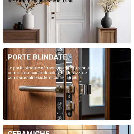
porte interne definiscono lo...Di più
PORTE BLINDATE
Le porte blindate offrono una difesa robusta
contro intrusioni indesiderate. Realizzate
con materiali resistenti come...Di più
CERAMICHE