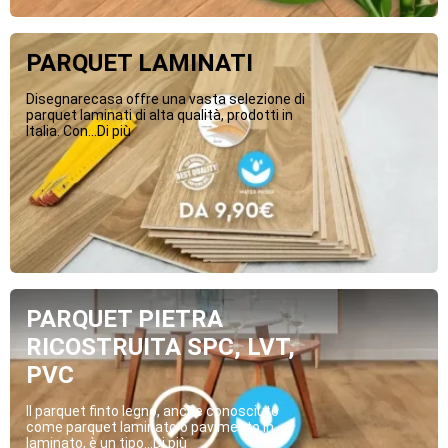
PARQUET LAMINATI
Disegnarecasa offre una vasta selezione di
parquet laminati di alta qualità, prodotti in
Italia. Con...Di più
PARQUET PIETRA
RICOSTRUITA SPC, LVT,
PVC
Il parquet finto legno, anche conosciuto
come parquet laminato o pavimento in
laminato, è un tipo...Di più