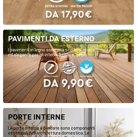
PAVIMENTI DA ESTERNO
I pavimenti in legno sono una scelta classica
ed elegante per gli interni. Il calore...Di più
PORTE INTERNE
Le porte interne e blindate sono componenti
essenziali dell’architettura domestica. Le