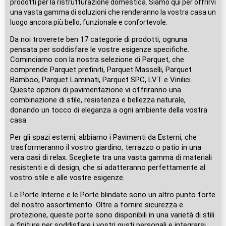
prodotti per la ristrutturazione domestica. Siamo qui per offrirvi
una vasta gamma di soluzioni che renderanno la vostra casa un
luogo ancora più bello, funzionale e confortevole.
Da noi troverete ben 17 categorie di prodotti, ognuna
pensata per soddisfare le vostre esigenze specifiche.
Cominciamo con la nostra selezione di Parquet, che
comprende Parquet prefiniti, Parquet Masselli, Parquet
Bamboo, Parquet Laminati, Parquet SPC, LVT e Vinilici.
Queste opzioni di pavimentazione vi offriranno una
combinazione di stile, resistenza e bellezza naturale,
donando un tocco di eleganza a ogni ambiente della vostra
casa.
Per gli spazi esterni, abbiamo i Pavimenti da Esterni, che
trasformeranno il vostro giardino, terrazzo o patio in una
vera oasi di relax. Scegliete tra una vasta gamma di materiali
resistenti e di design, che si adatteranno perfettamente al
vostro stile e alle vostre esigenze.
Le Porte Interne e le Porte blindate sono un altro punto forte
del nostro assortimento. Oltre a fornire sicurezza e
protezione, queste porte sono disponibili in una varietà di stili
e finiture per soddisfare i vostri gusti personali e integrarsi