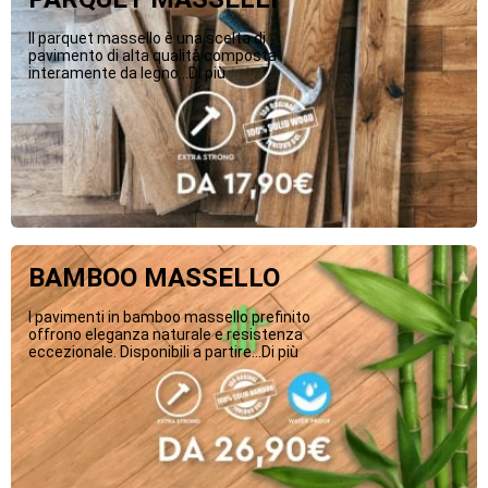
Il parquet massello è una scelta di
pavimento di alta qualità composta
interamente da legno...Di più
BAMBOO MASSELLO
I pavimenti in bamboo massello prefinito
offrono eleganza naturale e resistenza
eccezionale. Disponibili a partire...Di più