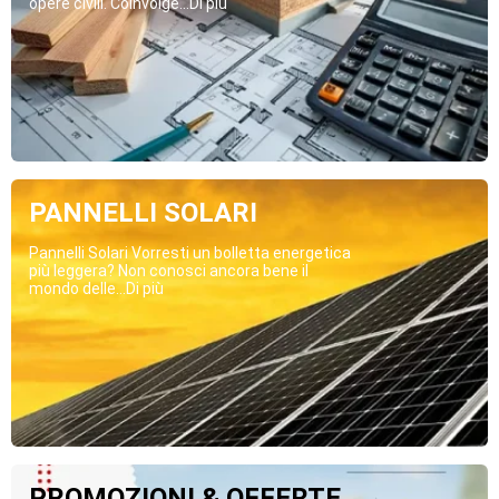
opere civili. Coinvolge...Di più
PANNELLI SOLARI
Pannelli Solari Vorresti un bolletta energetica
più leggera? Non conosci ancora bene il
mondo delle...Di più
PROMOZIONI & OFFERTE