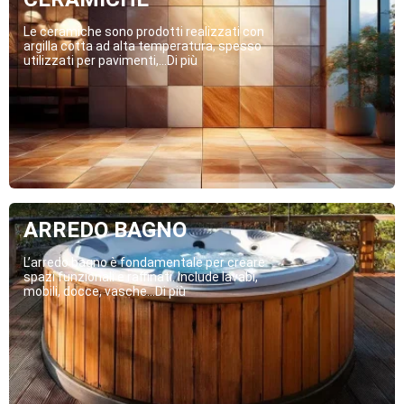
Le ceramiche sono prodotti realizzati con
argilla cotta ad alta temperatura, spesso
utilizzati per pavimenti,...Di più
ARREDO BAGNO
L’arredo bagno è fondamentale per creare
spazi funzionali e raffinati. Include lavabi,
mobili, docce, vasche...Di più