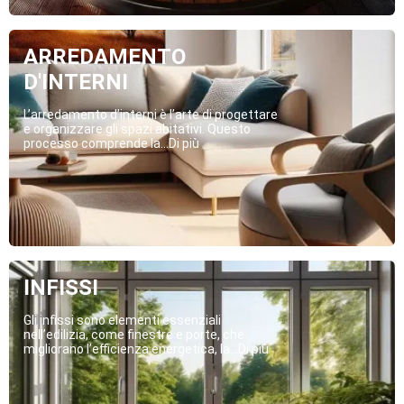
ARREDAMENTO
D'INTERNI
L’arredamento d’interni è l’arte di progettare
e organizzare gli spazi abitativi. Questo
processo comprende la...Di più
INFISSI
Gli infissi sono elementi essenziali
nell’edilizia, come finestre e porte, che
migliorano l’efficienza energetica, la...Di più