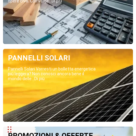
opere civili. Coinvolge...Di più
PANNELLI SOLARI
Pannelli Solari Vorresti un bolletta energetica
più leggera? Non conosci ancora bene il
mondo delle...Di più
PROMOZIONI & OFFERTE