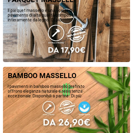
Il parquet massello è una scelta di
pavimento di alta qualità composta
interamente da legno...Di più
BAMBOO MASSELLO
I pavimenti in bamboo massello prefinito
offrono eleganza naturale e resistenza
eccezionale. Disponibili a partire...Di più