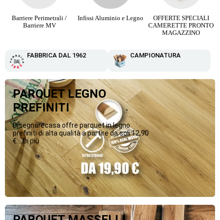
Barriere Perimetrali /
Infissi Aluminio e Legno
OFFERTE SPECIALI
Barriere MV
CAMERETTE PRONTO
MAGAZZINO
FABBRICA DAL 1962
CAMPIONATURA
PARQUET LEGNO
PREFINITI
Disegnarecasa offre parquet in legno
prefiniti di alta qualità a partire da soli 12,90
€....Di più
PARQUET MASSELLI