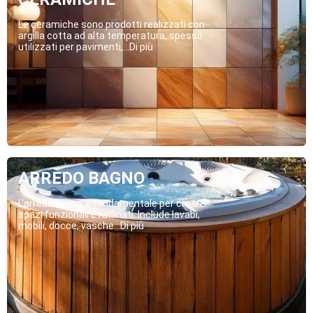
Le ceramiche sono prodotti realizzati con
argilla cotta ad alta temperatura, spesso
utilizzati per pavimenti,...Di più
ARREDO BAGNO
L’arredo bagno è fondamentale per creare
spazi funzionali e raffinati. Include lavabi,
mobili, docce, vasche...Di più