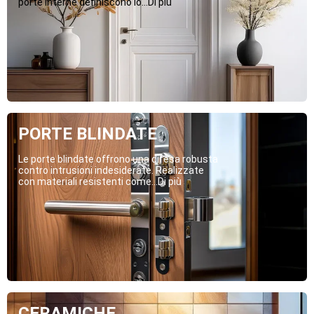
porte interne definiscono lo...Di più
PORTE BLINDATE
Le porte blindate offrono una difesa robusta
contro intrusioni indesiderate. Realizzate
con materiali resistenti come...Di più
CERAMICHE