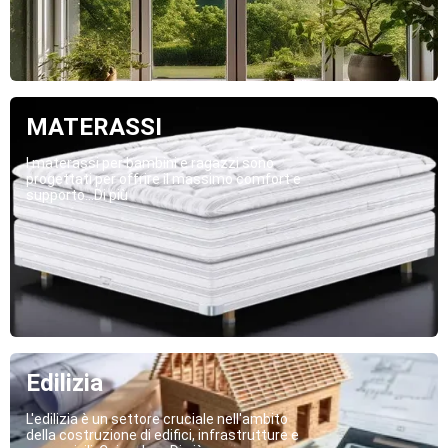
MATERASSI
I materassi per bambini e ragazzi sono
progettati per offrire il massimo comfort e
supporto...Di più
Edilizia
L'edilizia è un settore cruciale nell'ambito
della costruzione di edifici, infrastrutture e