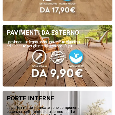
PAVIMENTI DA ESTERNO
I pavimenti in legno sono una scelta classica
ed elegante per gli interni. Il calore...Di più
PORTE INTERNE
Le porte interne e blindate sono componenti
essenziali dell’architettura domestica. Le