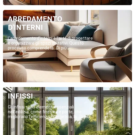
ARREDAMENTO
D'INTERNI
L’arredamento d’interni è l’arte di progettare
e organizzare gli spazi abitativi. Questo
processo comprende la...Di più
INFISSI
Gli infissi sono elementi essenziali
nell’edilizia, come finestre e porte, che
migliorano l’efficienza energetica, la...Di più