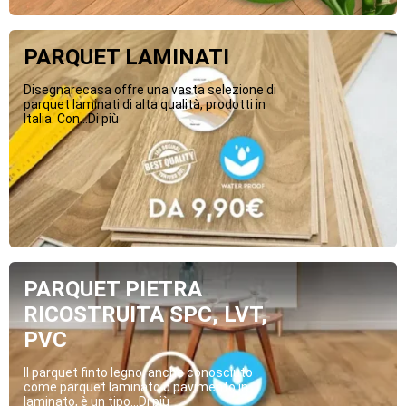
PARQUET LAMINATI
Disegnarecasa offre una vasta selezione di
parquet laminati di alta qualità, prodotti in
Italia. Con...Di più
PARQUET PIETRA
RICOSTRUITA SPC, LVT,
PVC
Il parquet finto legno, anche conosciuto
come parquet laminato o pavimento in
laminato, è un tipo...Di più