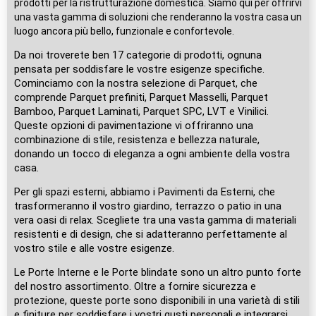
prodotti per la ristrutturazione domestica. Siamo qui per offrirvi
una vasta gamma di soluzioni che renderanno la vostra casa un
luogo ancora più bello, funzionale e confortevole.
Da noi troverete ben 17 categorie di prodotti, ognuna
pensata per soddisfare le vostre esigenze specifiche.
Cominciamo con la nostra selezione di Parquet, che
comprende Parquet prefiniti, Parquet Masselli, Parquet
Bamboo, Parquet Laminati, Parquet SPC, LVT e Vinilici.
Queste opzioni di pavimentazione vi offriranno una
combinazione di stile, resistenza e bellezza naturale,
donando un tocco di eleganza a ogni ambiente della vostra
casa.
Per gli spazi esterni, abbiamo i Pavimenti da Esterni, che
trasformeranno il vostro giardino, terrazzo o patio in una
vera oasi di relax. Scegliete tra una vasta gamma di materiali
resistenti e di design, che si adatteranno perfettamente al
vostro stile e alle vostre esigenze.
Le Porte Interne e le Porte blindate sono un altro punto forte
del nostro assortimento. Oltre a fornire sicurezza e
protezione, queste porte sono disponibili in una varietà di stili
e finiture per soddisfare i vostri gusti personali e integrarsi