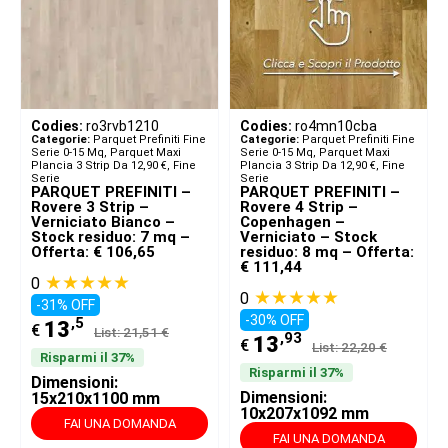
Codies:
ro3rvb1210
Codies:
ro4mn10cba
Categorie:
Parquet Prefiniti Fine
Categorie:
Parquet Prefiniti Fine
Serie 0-15 Mq
,
Parquet Maxi
Serie 0-15 Mq
,
Parquet Maxi
Plancia 3 Strip Da 12,90 €
,
Fine
Plancia 3 Strip Da 12,90 €
,
Fine
Serie
Serie
PARQUET PREFINITI –
PARQUET PREFINITI –
Rovere 3 Strip –
Rovere 4 Strip –
Verniciato Bianco –
Copenhagen –
Stock residuo: 7 mq –
Verniciato – Stock
Offerta: € 106,65
residuo: 8 mq – Offerta:
€ 111,44
★★★★★
0
★★★★★
0
-31% OFF
-30% OFF
,5
13
€
List: 21,51 €
,93
13
€
List: 22,20 €
Risparmi il 37%
Risparmi il 37%
Dimensioni:
Dimensioni:
15x210x1100 mm
10x207x1092 mm
FAI UNA DOMANDA
FAI UNA DOMANDA