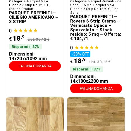
Categorie:
Parquet Maxi
Categorie:
Parquet Prefiniti Fine
Plancia 3 Strip Da 12,90 €
,
Serie 0-15 Mq
,
Parquet Maxi
Storico Prodotti
Plancia 3 Strip Da 12,90 €
,
Fine
PARQUET PREFINITI –
Serie
PARQUET PREFINITI –
CILIEGIO AMERICANO –
Rovere 6 Strip Crema –
3 STRIP
Verniciato Opaco –
★★★★★
Spazzolato – Stock
0
residuo: 5 mq – Offerta:
,9
18
€ 104,71
€
List: 30,12 €
★★★★★
Risparmi il 37%
0
Dimensioni:
-30% OFF
14x207x1092 mm
,9
18
€
List: 30,12 €
FAI UNA DOMANDA
Risparmi il 37%
Dimensioni:
14x180x2200 mm
FAI UNA DOMANDA