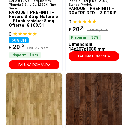
Serie 0-15 Mq
,
Parquet Maxi
Plancia 3 Strip Da 12,90 €
,
Plancia 3 Strip Da 12,90 €
,
Fine
Storico Prodotti
PARQUET PREFINITI –
Serie
PARQUET PREFINITI –
ROVERE RED – 3 STRIP
Rovere 3 Strip Naturale
– Stock residuo: 8 mq –
★★★★★
0
Offerta: € 168,51
,8
20
€
List: 33,15 €
★★★★★
0
Risparmi il 37%
-50% OFF
Dimensioni:
,5
20
€
List: 32,67 €
14x207x1080 mm
Risparmi il 37%
FAI UNA DOMANDA
FAI UNA DOMANDA