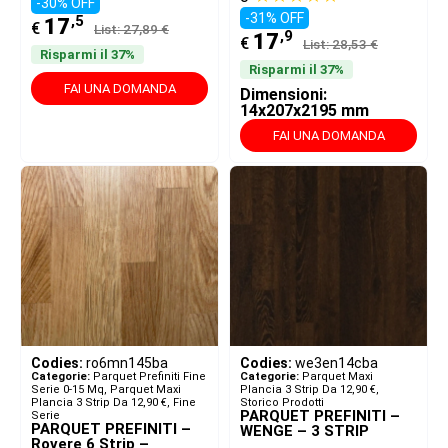
-30% OFF
-31% OFF
,5
17
€
List: 27,89 €
,9
17
€
List: 28,53 €
Risparmi il 37%
Risparmi il 37%
FAI UNA DOMANDA
Dimensioni:
14x207x2195 mm
FAI UNA DOMANDA
Codies:
ro6mn145ba
Codies:
we3en14cba
Categorie:
Parquet Prefiniti Fine
Categorie:
Parquet Maxi
Serie 0-15 Mq
,
Parquet Maxi
Plancia 3 Strip Da 12,90 €
,
Plancia 3 Strip Da 12,90 €
,
Fine
Storico Prodotti
PARQUET PREFINITI –
Serie
PARQUET PREFINITI –
WENGE – 3 STRIP
Rovere 6 Strip –