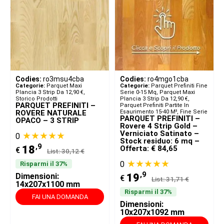
Codies:
ro3msu4cba
Codies:
ro4mgo1cba
Categorie:
Parquet Maxi
Categorie:
Parquet Prefiniti Fine
Plancia 3 Strip Da 12,90 €
,
Serie 0-15 Mq
,
Parquet Maxi
Storico Prodotti
Plancia 3 Strip Da 12,90 €
,
PARQUET PREFINITI –
Parquet Prefiniti Partite In
ROVERE NATURALE
Esaurimento 15-40 M²
,
Fine Serie
PARQUET PREFINITI –
OPACO – 3 STRIP
Rovere 4 Strip Gold –
Verniciato Satinato –
★★★★★
0
Stock residuo: 6 mq –
,9
18
Offerta: € 84,65
€
List: 30,12 €
★★★★★
0
Risparmi il 37%
,9
Dimensioni:
19
€
List: 31,71 €
14x207x1100 mm
Risparmi il 37%
FAI UNA DOMANDA
Dimensioni:
10x207x1092 mm