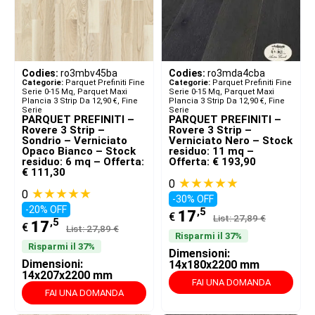
Codies:
ro3mbv45ba
Codies:
ro3mda4cba
Categorie:
Parquet Prefiniti Fine
Categorie:
Parquet Prefiniti Fine
Serie 0-15 Mq
,
Parquet Maxi
Serie 0-15 Mq
,
Parquet Maxi
Plancia 3 Strip Da 12,90 €
,
Fine
Plancia 3 Strip Da 12,90 €
,
Fine
Serie
Serie
PARQUET PREFINITI –
PARQUET PREFINITI –
Rovere 3 Strip –
Rovere 3 Strip –
Sondrio – Verniciato
Verniciato Nero – Stock
Opaco Bianco – Stock
residuo: 11 mq –
residuo: 6 mq – Offerta:
Offerta: € 193,90
€ 111,30
★★★★★
0
★★★★★
0
-30% OFF
-20% OFF
,5
17
€
List: 27,89 €
,5
17
€
List: 27,89 €
Risparmi il 37%
Risparmi il 37%
Dimensioni:
Dimensioni:
14x180x2200 mm
14x207x2200 mm
FAI UNA DOMANDA
FAI UNA DOMANDA