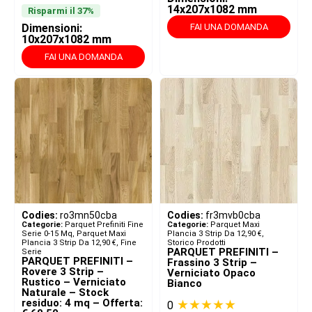
14x207x1082 mm
Risparmi il 37%
Dimensioni:
FAI UNA DOMANDA
10x207x1082 mm
FAI UNA DOMANDA
Codies:
ro3mn50cba
Codies:
fr3mvb0cba
Categorie:
Parquet Prefiniti Fine
Categorie:
Parquet Maxi
Serie 0-15 Mq
,
Parquet Maxi
Plancia 3 Strip Da 12,90 €
,
Plancia 3 Strip Da 12,90 €
,
Fine
Storico Prodotti
PARQUET PREFINITI –
Serie
PARQUET PREFINITI –
Frassino 3 Strip –
Rovere 3 Strip –
Verniciato Opaco
Rustico – Verniciato
Bianco
Naturale – Stock
residuo: 4 mq – Offerta:
★★★★★
0