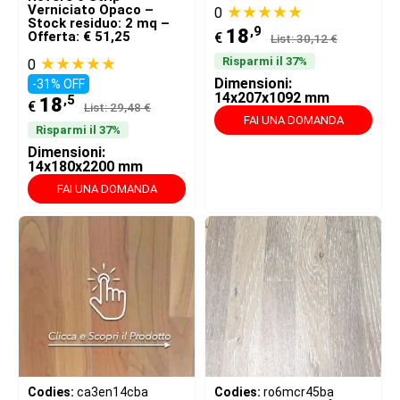
Verniciato Opaco –
★★★★★
0
Stock residuo: 2 mq –
,9
18
Offerta: € 51,25
€
List: 30,12 €
★★★★★
Risparmi il 37%
0
Dimensioni:
-31% OFF
14x207x1092 mm
,5
18
€
List: 29,48 €
FAI UNA DOMANDA
Risparmi il 37%
Dimensioni:
14x180x2200 mm
FAI UNA DOMANDA
Codies:
ca3en14cba
Codies:
ro6mcr45ba