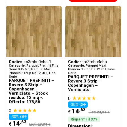
Codies:
ro3mbu0cba-1
Codies:
ro3mbu4cba
Categorie:
Parquet Prefiniti Fine
Categorie:
Parquet Maxi
Serie 0-15 Mq
,
Parquet Maxi
Plancia 3 Strip Da 12,90 €
,
Fine
Plancia 3 Strip Da 12,90 €
,
Fine
Serie
PARQUET PREFINITI –
Serie
PARQUET PREFINITI –
Rovere 3 Strip –
Rovere 3 Strip –
Copenhagen –
Copenhagen –
Verniciato
Verniciato – Stock
residuo: 12 mq -.
★★★★★
0
Offerta: 175,56
-30% OFF
★★★★★
,63
14
0
€
List: 23,31 €
-30% OFF
Risparmi il 37%
,63
14
€
List: 23,31 €
Dimensioni: