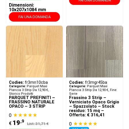
FAI UNA DOMANDA
Dimensioni:
10x207x1084 mm
FAI UNA DOMANDA
Codies:
fr3mn10cba
Codies:
fr3mgr45ba
Categorie:
Parquet Maxi
Categorie:
Parquet Maxi
Plancia 3 Strip Da 12,90 €
,
Plancia 3 Strip Da 12,90 €
,
Fine
Storico Prodotti
Serie
PARQUET PREFINITI –
Frassino 3 Strip –
FRASSINO NATURALE
Verniciato Opaco Grigio
OPACO – 3 STRIP
– Spazzolato – Stock
residuo: 15 mq –
★★★★★
Offerta: € 316,41
0
,9
19
★★★★★
€
0
List: 31,71 €