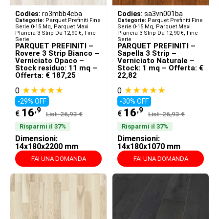
Codies:
ro3mbb4cba
Codies:
sa3vn001ba
Categorie:
Parquet Prefiniti Fine
Categorie:
Parquet Prefiniti Fine
Serie 0-15 Mq
,
Parquet Maxi
Serie 0-15 Mq
,
Parquet Maxi
Plancia 3 Strip Da 12,90 €
,
Fine
Plancia 3 Strip Da 12,90 €
,
Fine
Serie
Serie
PARQUET PREFINITI –
PARQUET PREFINITI –
Rovere 3 Strip Bianco –
Sapella 3 Strip –
Verniciato Opaco –
Verniciato Naturale –
Stock residuo: 11 mq –
Stock: 1 mq – Offerta: €
Offerta: € 187,25
22,82
★★★★★
★★★★★
0
0
-29% OFF
-30% OFF
,9
,9
16
16
€
€
List: 26,93 €
List: 26,93 €
Risparmi il 37%
Risparmi il 37%
Dimensioni:
Dimensioni:
14x180x2200 mm
14x180x1070 mm
FAI UNA DOMANDA
FAI UNA DOMANDA