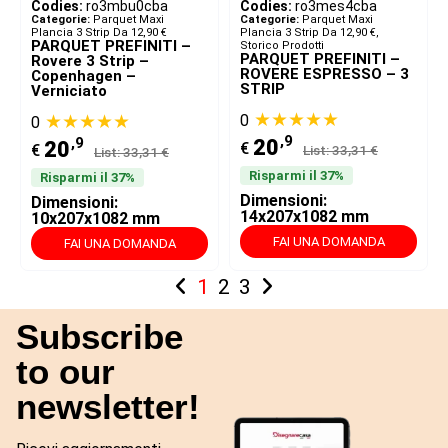
Codies:
ro3mbu0cba
Codies:
ro3mes4cba
Categorie:
Parquet Maxi
Categorie:
Parquet Maxi
Plancia 3 Strip Da 12,90 €
Plancia 3 Strip Da 12,90 €
,
PARQUET PREFINITI –
Storico Prodotti
PARQUET PREFINITI –
Rovere 3 Strip –
ROVERE ESPRESSO – 3
Copenhagen –
STRIP
Verniciato
★★★★★
★★★★★
0
0
,9
,9
20
20
€
€
List: 33,31 €
List: 33,31 €
Risparmi il 37%
Risparmi il 37%
Dimensioni:
Dimensioni:
14x207x1082 mm
10x207x1082 mm
FAI UNA DOMANDA
FAI UNA DOMANDA
1
2
3
Subscribe
to our
newsletter!