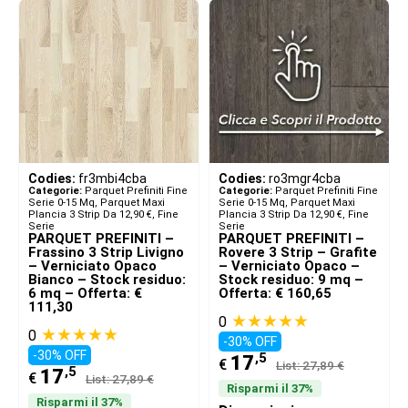
Codies:
fr3mbi4cba
Codies:
ro3mgr4cba
Categorie:
Parquet Prefiniti Fine
Categorie:
Parquet Prefiniti Fine
Serie 0-15 Mq
,
Parquet Maxi
Serie 0-15 Mq
,
Parquet Maxi
Plancia 3 Strip Da 12,90 €
,
Fine
Plancia 3 Strip Da 12,90 €
,
Fine
Serie
Serie
PARQUET PREFINITI –
PARQUET PREFINITI –
Frassino 3 Strip Livigno
Rovere 3 Strip – Grafite
– Verniciato Opaco
– Verniciato Opaco –
Bianco – Stock residuo:
Stock residuo: 9 mq –
6 mq – Offerta: €
Offerta: € 160,65
111,30
★★★★★
0
★★★★★
0
-30% OFF
-30% OFF
,5
17
€
List: 27,89 €
,5
17
€
List: 27,89 €
Risparmi il 37%
Risparmi il 37%