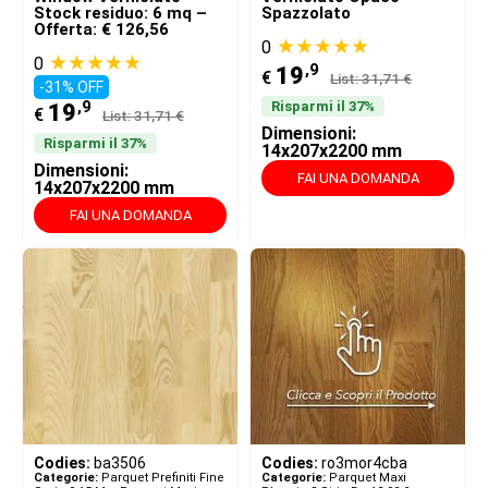
Stock residuo: 6 mq –
Spazzolato
Offerta: € 126,56
★★★★★
0
★★★★★
0
,9
19
€
List: 31,71 €
-31% OFF
,9
Risparmi il 37%
19
€
List: 31,71 €
Dimensioni:
Risparmi il 37%
14x207x2200 mm
Dimensioni:
FAI UNA DOMANDA
14x207x2200 mm
FAI UNA DOMANDA
Codies:
ba3506
Codies:
ro3mor4cba
Categorie:
Parquet Prefiniti Fine
Categorie:
Parquet Maxi