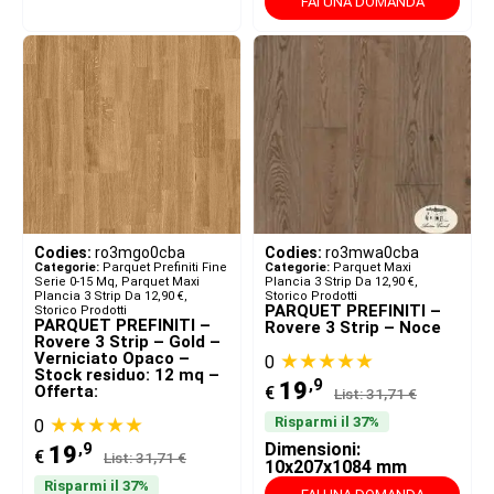
FAI UNA DOMANDA
Codies:
ro3mgo0cba
Codies:
ro3mwa0cba
Categorie:
Parquet Prefiniti Fine
Categorie:
Parquet Maxi
Serie 0-15 Mq
,
Parquet Maxi
Plancia 3 Strip Da 12,90 €
,
Plancia 3 Strip Da 12,90 €
,
Storico Prodotti
PARQUET PREFINITI –
Storico Prodotti
PARQUET PREFINITI –
Rovere 3 Strip – Noce
Rovere 3 Strip – Gold –
Verniciato Opaco –
★★★★★
0
Stock residuo: 12 mq –
,9
19
Offerta:
€
List: 31,71 €
★★★★★
Risparmi il 37%
0
,9
Dimensioni:
19
€
List: 31,71 €
10x207x1084 mm
Risparmi il 37%