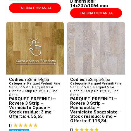
Dimensioni:
14x207x1064 mm
FAI UNA DOMANDA
FAI UNA DOMANDA
Codies:
ro3mn54gba
Codies:
ro3mpc4cba
Categorie:
Parquet Prefiniti Fine
Categorie:
Parquet Prefiniti Fine
Serie 0-15 Mq
,
Parquet Maxi
Serie 0-15 Mq
,
Parquet Maxi
Plancia 3 Strip Da 12,90 €
,
Fine
Plancia 3 Strip Da 12,90 €
,
Fine
Serie
Serie
PARQUET PREFINITI –
PARQUET PREFINITI –
Rovere 3 Strip –
Rovere 3 Strip –
Verniciato Opaco –
Pannacotta –
Stock residuo: 3 mq –
Verniciato Spazzolato –
Offerta: € 55,65
Stock residuo: 6 mq –
Offerta: € 113,84
★★★★★
0
★★★★★
0