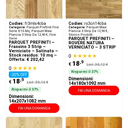
Codies:
fr3mls4cba
Codies:
ro3cn14cba
Categorie:
Parquet Prefiniti Fine
Categorie:
Parquet Maxi
Serie 0-15 Mq
,
Parquet Maxi
Plancia 3 Strip Da 12,90 €
,
Plancia 3 Strip Da 12,90 €
,
Fine
Storico Prodotti
PARQUET PREFINITI –
Serie
PARQUET PREFINITI –
ROVERE NATURA
Frassino 3 Strip –
VERNICIATO – 3 STRIP
Verniciato – Satinato –
Stock residuo: 10 mq –
★★★★★
0
Offerta: € 202,42
,9
18
€
List: 30,12 €
★★★★★
0
Risparmi il 37%
-30% OFF
Dimensioni:
,9
18
€
List: 30,12 €
14x180x1092 mm
Risparmi il 37%
FAI UNA DOMANDA
Dimensioni:
14x207x1082 mm
FAI UNA DOMANDA