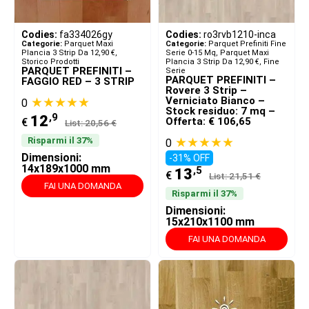
Codies:
fa334026gy
Codies:
ro3rvb1210-inca
Categorie:
Parquet Maxi
Categorie:
Parquet Prefiniti Fine
Plancia 3 Strip Da 12,90 €
,
Serie 0-15 Mq
,
Parquet Maxi
Storico Prodotti
Plancia 3 Strip Da 12,90 €
,
Fine
PARQUET PREFINITI –
Serie
PARQUET PREFINITI –
FAGGIO RED – 3 STRIP
Rovere 3 Strip –
★★★★★
Verniciato Bianco –
0
Stock residuo: 7 mq –
,9
12
Offerta: € 106,65
€
List: 20,56 €
★★★★★
Risparmi il 37%
0
Dimensioni:
-31% OFF
14x189x1000 mm
,5
13
€
List: 21,51 €
FAI UNA DOMANDA
Risparmi il 37%
Dimensioni:
15x210x1100 mm
FAI UNA DOMANDA