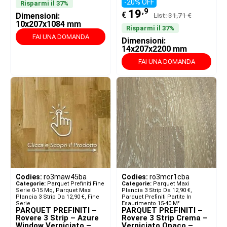
-20% OFF
Risparmi il 37%
,9
19
€
Dimensioni:
List: 31,71 €
10x207x1084 mm
Risparmi il 37%
FAI UNA DOMANDA
Dimensioni:
14x207x2200 mm
FAI UNA DOMANDA
Codies:
ro3maw45ba
Codies:
ro3mcr1cba
Categorie:
Parquet Prefiniti Fine
Categorie:
Parquet Maxi
Serie 0-15 Mq
,
Parquet Maxi
Plancia 3 Strip Da 12,90 €
,
Plancia 3 Strip Da 12,90 €
,
Fine
Parquet Prefiniti Partite In
Serie
Esaurimento 15-40 M²
PARQUET PREFINITI –
PARQUET PREFINITI –
Rovere 3 Strip – Azure
Rovere 3 Strip Crema –
Window Verniciato –
Verniciato Opaco –