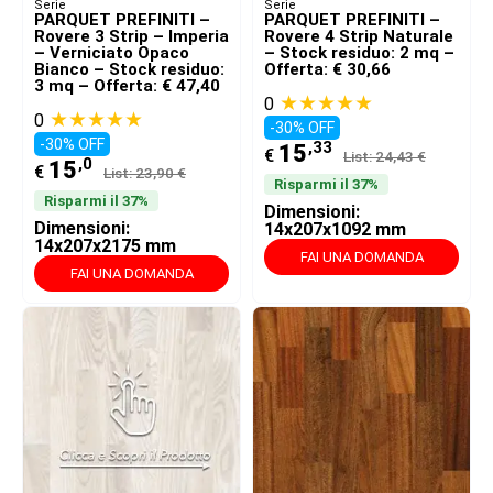
Serie
Serie
PARQUET PREFINITI –
PARQUET PREFINITI –
Rovere 3 Strip – Imperia
Rovere 4 Strip Naturale
– Verniciato Opaco
– Stock residuo: 2 mq –
Bianco – Stock residuo:
Offerta: € 30,66
3 mq – Offerta: € 47,40
★★★★★
0
★★★★★
0
-30% OFF
-30% OFF
,33
15
€
List: 24,43 €
,0
15
€
List: 23,90 €
Risparmi il 37%
Risparmi il 37%
Dimensioni:
Dimensioni:
14x207x1092 mm
14x207x2175 mm
FAI UNA DOMANDA
FAI UNA DOMANDA