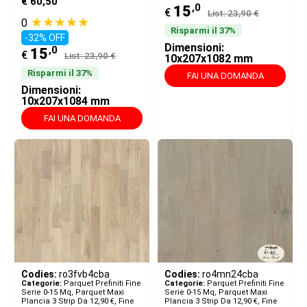
€ 60,50
,0
15
€
List: 23,90 €
★★★★★
0
Risparmi il 37%
-32% OFF
Dimensioni:
,0
15
€
List: 23,90 €
10x207x1082 mm
Risparmi il 37%
FAI UNA DOMANDA
Dimensioni:
10x207x1084 mm
FAI UNA DOMANDA
Codies:
ro3fvb4cba
Codies:
ro4mn24cba
Categorie:
Parquet Prefiniti Fine
Categorie:
Parquet Prefiniti Fine
Serie 0-15 Mq
,
Parquet Maxi
Serie 0-15 Mq
,
Parquet Maxi
Plancia 3 Strip Da 12,90 €
,
Fine
Plancia 3 Strip Da 12,90 €
,
Fine