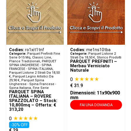
Codies:
ro1xit1tnf
Codies:
me1ns10tba
Categorie:
Parquet Prefiniti Fine
Categorie:
Parquet Listone 2
Serie 0-15 Mq
,
Classic Line,
Strati Da 18,50 €
,
Storico Prodotti
PARQUET PREFINITI –
Plance Tradizionali
,
PARQUET
SPINA UNGHERESE - SPINA
Merbau Verniciato
FRANCESE - SPINA ITALIANA​
,
Naturale
Parquet Listone 2 Strati Da 18,50
€
,
Parquet Legno Artistici Da
★★★★★
0
29,90 €
,
Parquet Spina
Ungherese - Spina Francese -
€
31.9
Spina Italiana
,
Fine Serie
PARQUET SPINA
Dimensioni: 11x90x900
ITALIANA – ROVERE
mm
SPAZZOLATO – Stock:
10,800mq – Offerta: €
FAI UNA DOMANDA
313,20
★★★★★
0
-30% OFF
€
29