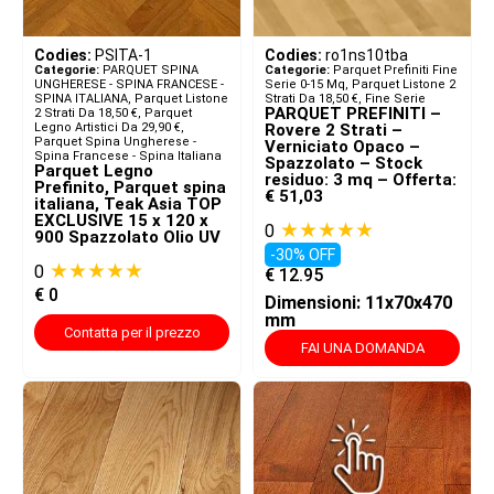
Codies:
PSITA-1
Codies:
ro1ns10tba
Categorie:
PARQUET SPINA
Categorie:
Parquet Prefiniti Fine
UNGHERESE - SPINA FRANCESE -
Serie 0-15 Mq
,
Parquet Listone 2
SPINA ITALIANA​
,
Parquet Listone
Strati Da 18,50 €
,
Fine Serie
PARQUET PREFINITI –
2 Strati Da 18,50 €
,
Parquet
Legno Artistici Da 29,90 €
,
Rovere 2 Strati –
Parquet Spina Ungherese -
Verniciato Opaco –
Spina Francese - Spina Italiana
Spazzolato – Stock
Parquet Legno
residuo: 3 mq – Offerta:
Prefinito, Parquet spina
€ 51,03
italiana, Teak Asia TOP
EXCLUSIVE 15 x 120 x
★★★★★
0
900 Spazzolato Olio UV
-30% OFF
★★★★★
0
€
12.95
€
0
Dimensioni: 11x70x470
mm
Contatta per il prezzo
FAI UNA DOMANDA