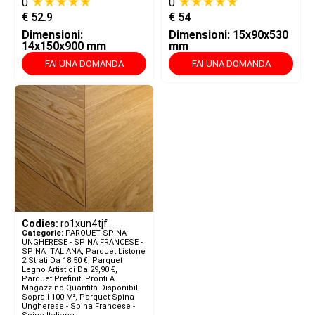
★★★★★
★★★★★
0
0
€
52.9
€
54
Dimensioni:
Dimensioni: 15x90x530
14x150x900 mm
mm
FAI UNA DOMANDA
FAI UNA DOMANDA
Codies:
ro1xun4tjf
Categorie:
PARQUET SPINA
UNGHERESE - SPINA FRANCESE -
SPINA ITALIANA​
,
Parquet Listone
2 Strati Da 18,50 €
,
Parquet
Legno Artistici Da 29,90 €
,
Parquet Prefiniti Pronti A
Magazzino Quantità Disponibili
Sopra I 100 M²
,
Parquet Spina
Ungherese - Spina Francese -