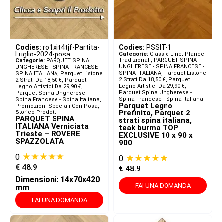
Codies:
ro1xit4tjf-Partita-
Codies:
PSSIT-1
Luglio-2024-posa
Categorie:
Classic Line, Plance
Tradizionali
,
PARQUET SPINA
Categorie:
PARQUET SPINA
UNGHERESE - SPINA FRANCESE -
UNGHERESE - SPINA FRANCESE -
SPINA ITALIANA​
,
Parquet Listone
SPINA ITALIANA​
,
Parquet Listone
2 Strati Da 18,50 €
,
Parquet
2 Strati Da 18,50 €
,
Parquet
Legno Artistici Da 29,90 €
,
Legno Artistici Da 29,90 €
,
Parquet Spina Ungherese -
Parquet Spina Ungherese -
Spina Francese - Spina Italiana
Spina Francese - Spina Italiana
,
Parquet Legno
Promozioni Speciali Con Posa
,
Prefinito, Parquet 2
Storico Prodotti
PARQUET SPINA
strati spina italiana,
ITALIANA Verniciata
teak burma TOP
Trieste – ROVERE
EXCLUSIVE 10 x 90 x
SPAZZOLATA
900
★★★★★
0
★★★★★
0
€
48.9
€
48.9
Dimensioni: 14x70x420
FAI UNA DOMANDA
mm
FAI UNA DOMANDA