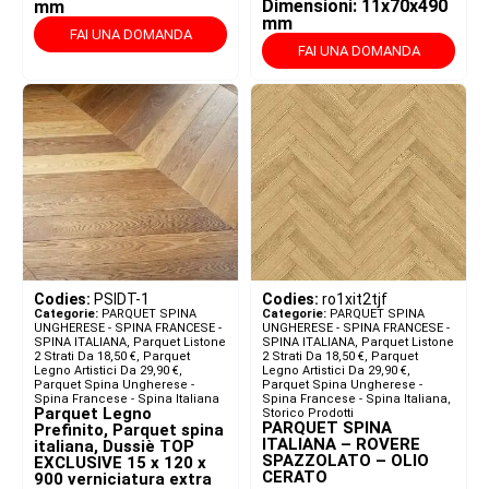
Dimensioni: 11x70x490
mm
mm
FAI UNA DOMANDA
FAI UNA DOMANDA
Codies:
PSIDT-1
Codies:
ro1xit2tjf
Categorie:
PARQUET SPINA
Categorie:
PARQUET SPINA
UNGHERESE - SPINA FRANCESE -
UNGHERESE - SPINA FRANCESE -
SPINA ITALIANA​
,
Parquet Listone
SPINA ITALIANA​
,
Parquet Listone
2 Strati Da 18,50 €
,
Parquet
2 Strati Da 18,50 €
,
Parquet
Legno Artistici Da 29,90 €
,
Legno Artistici Da 29,90 €
,
Parquet Spina Ungherese -
Parquet Spina Ungherese -
Spina Francese - Spina Italiana
Spina Francese - Spina Italiana
,
Parquet Legno
Storico Prodotti
PARQUET SPINA
Prefinito, Parquet spina
ITALIANA – ROVERE
italiana, Dussiè TOP
SPAZZOLATO – OLIO
EXCLUSIVE 15 x 120 x
CERATO
900 verniciatura extra