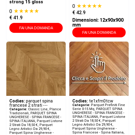
strong 15 gloss
★★★★★
0
★★★★★
0
€
42.9
€
41.9
Dimensioni: 12x90x900
mm
FAI UNA DOMANDA
FAI UNA DOMANDA
Codies:
parquet spina
Codies:
te1xfm0tcw
francese 2 strati ---
Categorie:
Parquet Prefiniti Fine
Serie 0-15 Mq
,
PARQUET SPINA
Categorie:
Classic Line, Plance
UNGHERESE - SPINA FRANCESE -
Tradizionali
,
PARQUET SPINA
SPINA ITALIANA​
,
Parquet Listone
UNGHERESE - SPINA FRANCESE -
2 Strati Da 18,50 €
,
Parquet
SPINA ITALIANA​
,
Parquet Listone
Legno Artistici Da 29,90 €
,
2 Strati Da 18,50 €
,
Parquet
Parquet Spina Ungherese -
Legno Artistici Da 29,90 €
,
Spina Francese - Spina Italiana
,
Parquet Spina Ungherese -