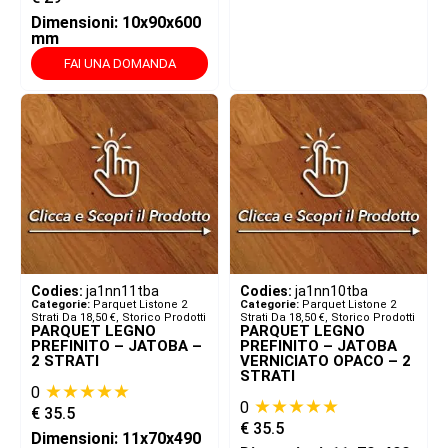
Dimensioni: 10x90x600
mm
FAI UNA DOMANDA
Codies:
ja1nn11tba
Codies:
ja1nn10tba
Categorie:
Parquet Listone 2
Categorie:
Parquet Listone 2
Strati Da 18,50 €
,
Storico Prodotti
Strati Da 18,50 €
,
Storico Prodotti
PARQUET LEGNO
PARQUET LEGNO
PREFINITO – JATOBA –
PREFINITO – JATOBA
2 STRATI
VERNICIATO OPACO – 2
STRATI
★★★★★
0
★★★★★
0
€
35.5
€
35.5
Dimensioni: 11x70x490