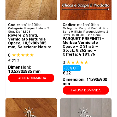
Codies:
ro1tn10tba
Codies:
me1nn10tba
Categorie:
Parquet Listone 2
Categorie:
Parquet Prefiniti Fine
Strati Da 18,50 €
Serie 0-15 Mq
,
Parquet Listone 2
Rovere 2 Strati,
Strati Da 18,50 €
,
Fine Serie
PARQUET PREFINITI –
Verniciato Naturale
Merbau Verniciato
Opaco, 10,5x80x885
Opaco – 2 Strati –
mm, Selezione: Natura
Stock: 8,262mq –
★★★★★
Offerta: € 181,76
0
€
21.2
★★★★★
0
Dimensioni:
-30% OFF
10,5x80x885 mm
€
22
FAI UNA DOMANDA
Dimensioni: 11x90x900
mm
FAI UNA DOMANDA