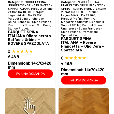
Categorie:
PARQUET SPINA
Categorie:
PARQUET SPINA
UNGHERESE - SPINA FRANCESE -
UNGHERESE - SPINA FRANCESE -
SPINA ITALIANA​
,
Parquet Listone
SPINA ITALIANA​
,
Parquet Listone
2 Strati Da 18,50 €
,
Parquet
2 Strati Da 18,50 €
,
Parquet
Legno Artistici Da 29,90 €
,
Legno Artistici Da 29,90 €
,
Parquet Spina Ungherese -
Parquet Prefiniti Pronti A
Spina Francese - Spina Italiana
,
Magazzino Quantità Disponibili
Promozioni Speciali Con Posa
,
Sopra I 100 M²
,
Parquet Spina
Storico Prodotti
Ungherese - Spina Francese -
PARQUET SPINA
Spina Italiana
,
Promozioni
ITALIANA Oliata cerata
Speciali Con Posa
PARQUET SPINA
Raffaele Urbino –
ITALIANA – Rovere
ROVERE SPAZZOLATA
Plancetta – Olio Cera –
Spazzolata
★★★★★
0
€
46.9
★★★★★
0
Dimensioni: 14x70x420
€
48.9
mm
Dimensioni: 14x70x420
mm
FAI UNA DOMANDA
FAI UNA DOMANDA