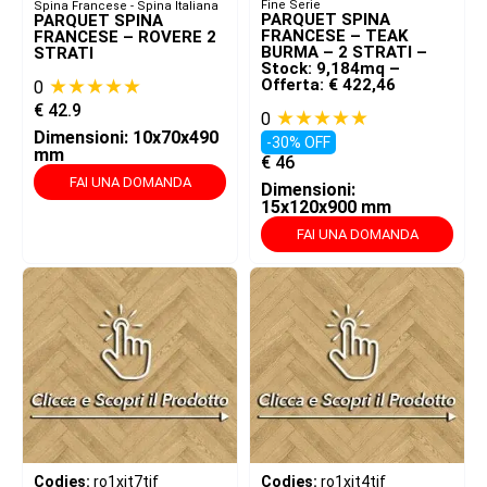
Fine Serie
Spina Francese - Spina Italiana
PARQUET SPINA
PARQUET SPINA
FRANCESE – TEAK
FRANCESE – ROVERE 2
BURMA – 2 STRATI –
STRATI
Stock: 9,184mq –
★★★★★
Offerta: € 422,46
0
€
42.9
★★★★★
0
Dimensioni: 10x70x490
-30% OFF
mm
€
46
FAI UNA DOMANDA
Dimensioni:
15x120x900 mm
FAI UNA DOMANDA
Codies:
ro1xit7tjf
Codies:
ro1xit4tjf