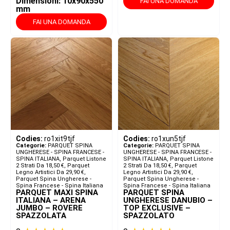
Dimensioni: 10x90x550
FAI UNA DOMANDA
mm
FAI UNA DOMANDA
Codies:
ro1xit9tjf
Codies:
ro1xun5tjf
Categorie:
PARQUET SPINA
Categorie:
PARQUET SPINA
UNGHERESE - SPINA FRANCESE -
UNGHERESE - SPINA FRANCESE -
SPINA ITALIANA​
,
Parquet Listone
SPINA ITALIANA​
,
Parquet Listone
2 Strati Da 18,50 €
,
Parquet
2 Strati Da 18,50 €
,
Parquet
Legno Artistici Da 29,90 €
,
Legno Artistici Da 29,90 €
,
Parquet Spina Ungherese -
Parquet Spina Ungherese -
Spina Francese - Spina Italiana
Spina Francese - Spina Italiana
PARQUET MAXI SPINA
PARQUET SPINA
ITALIANA – ARENA
UNGHERESE DANUBIO –
JUMBO – ROVERE
TOP EXCLUSIVE –
SPAZZOLATA
SPAZZOLATO