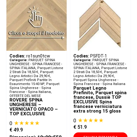
Codies:
ro1sun0tcw
Codies:
PSFDT-1
Categorie:
PARQUET SPINA
Categorie:
PARQUET SPINA
UNGHERESE - SPINA FRANCESE -
UNGHERESE - SPINA FRANCESE -
SPINA ITALIANA​
,
Parquet Listone
SPINA ITALIANA​
,
Parquet Listone
2 Strati Da 18,50 €
,
Parquet
2 Strati Da 18,50 €
,
Parquet
Legno Artistici Da 29,90 €
,
Legno Artistici Da 29,90 €
,
Parquet Prefiniti Partite In
Parquet Spina Ungherese -
Esaurimento 15-40 M²
,
Parquet
Spina Francese - Spina Italiana
Parquet Legno
Spina Ungherese - Spina
Francese - Spina Italiana
,
Prefinito, Parquet spina
OFFERTE DEL MESE
francese, Dussiè TOP
ROVERE SPINA
EXCLUSIVE Spina
UNGHERESE –
francese verniciatura
VERNICIATO OPACO –
extra strong 15 gloss
TOP EXCLUSIVE
★★★★★
0
★★★★★
0
€
51.9
€
49.9