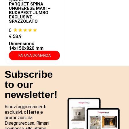
Spina Italiana
PARQUET SPINA
UNGHERESE MAXI –
BUDAPEST JUMBO
EXCLUSIVE –
SPAZZOLATO
★★★★★
0
€
58.9
Dimensioni:
14x150x820 mm
FAI UNA DOMANDA
Subscribe
to our
newsletter!
Ricevi aggiornamenti
esclusivi, offerte e
promozioni da
Disegnarecasa. Rimani
connesso alle ultime