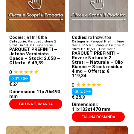
Codies:
ja1tn10tba
Codies:
ro1nxw0tba
Categorie:
Parquet Listone 2
Categorie:
Parquet Prefiniti Fine
Strati Da 18,50 €
,
Fine Serie
Serie 0-15 Mq
,
Parquet Listone 2
PARQUET PREFINITI –
Strati Da 18,50 €
,
Fine Serie
PARQUET PREFINITI –
Jatoba Verniciato
Rovere Naturale 2
Opaco – Stock: 2,058 –
Strati – Naturale – Olio
Offerta: € 49,39
Bianco – Stock residuo:
★★★★★
4 mq – Offerta: €
0
119,34
-30% OFF
€
24
★★★★★
0
Dimensioni: 11x70x490
-30% OFF
mm
€
25.9
FAI UNA DOMANDA
Dimensioni:
11x133x1470 mm
FAI UNA DOMANDA