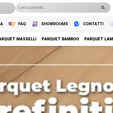
RA
FAQ
SHOWROOMS
CONTATTI
ARQUET MASSELLI
PARQUET BAMBOO
PARQUET LAM
PARQUET PREFINITI
PARQUET PREFINITI
PARQUET PREFINITI
PARQUET PREFINITI
Parquet Legno Prefiniti
Parquet Legno Prefiniti