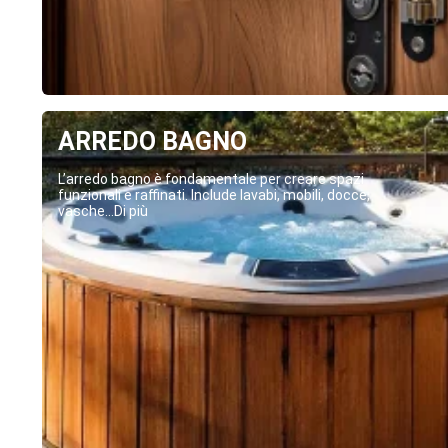
ARREDO BAGNO
L’arredo bagno è fondamentale per creare spazi
funzionali e raffinati. Include lavabi, mobili, docce,
vasche...Di più