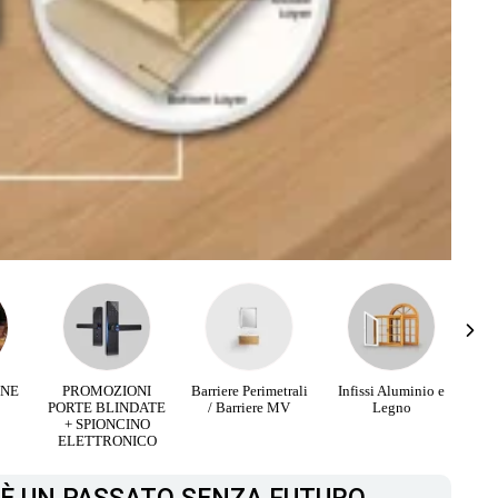
I
Barriere Perimetrali
Infissi Aluminio e
OFFERTE
ATE
/ Barriere MV
Legno
SPECIALI
Pl
O
CAMERETTE
CO
PRONTO
MAGAZZINO