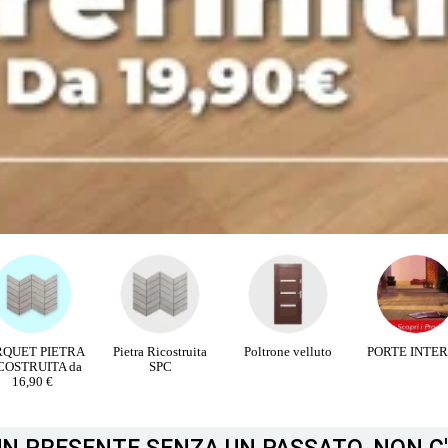
etra Ricostruita
Poltrone velluto
PORTE INTERNE
PROMOZION
SPC
PORTE BLIND
+ SPIONCIN
ELETTRONI