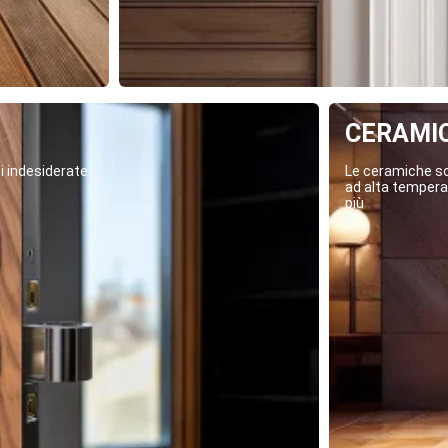
CERAMI
i indesiderate.
Le ceramiche son
ad alta temperat
più