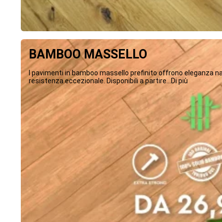
BAMBOO MASSELLO
I pavimenti in bamboo massello prefinito offrono eleganza na
resistenza eccezionale. Disponibili a partire...Di più