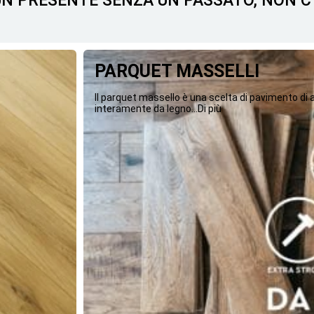
 UN PRESENTE SENZA UN PASSATO, NON 
PARQUET MASSELLI
Il parquet massello è una scelta di pavimento di
interamente da legno...Di più