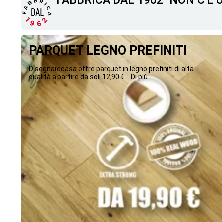
"FABBRICA DAL 1962" NON C'È
PARQUET LEGNO PREFINITI
Disegnarecasa offre parquet in legno prefiniti di alta
qualità a partire da soli 12,90 €....Di più