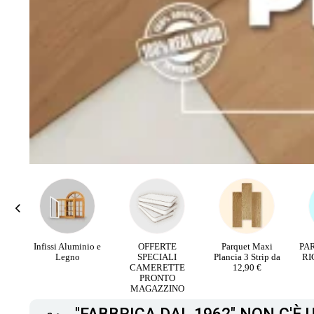
o e
OFFERTE
Parquet Maxi
PARQUET PIETRA
Pi
SPECIALI
Plancia 3 Strip da
RICOSTRUITA da
CAMERETTE
12,90 €
16,90 €
PRONTO
MAGAZZINO