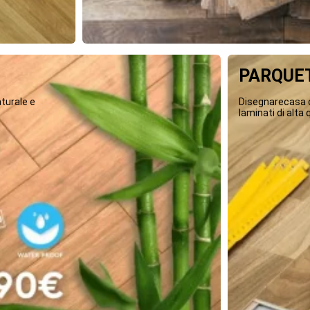
PARQUET
turale e
Disegnarecasa o
laminati di alta q