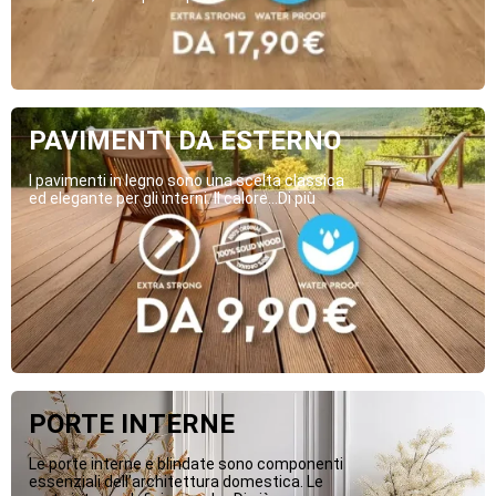
PAVIMENTI DA ESTERNO
I pavimenti in legno sono una scelta classica
ed elegante per gli interni. Il calore...Di più
PORTE INTERNE
Le porte interne e blindate sono componenti
essenziali dell’architettura domestica. Le