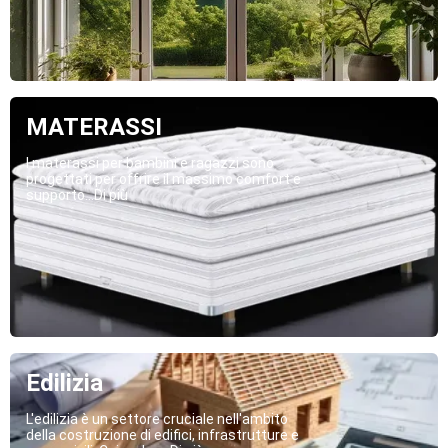
MATERASSI
I materassi per bambini e ragazzi sono
progettati per offrire il massimo comfort e
supporto...Di più
Edilizia
L'edilizia è un settore cruciale nell'ambito
della costruzione di edifici, infrastrutture e