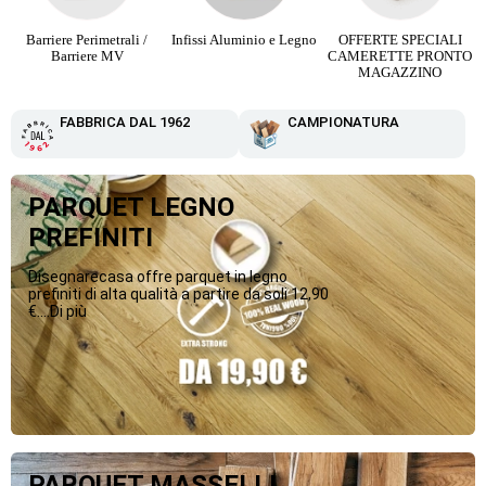
Infissi Aluminio e Legno
OFFERTE SPECIALI
Parquet Maxi Plancia 3
CAMERETTE PRONTO
Strip da 12,90 €
MAGAZZINO
FABBRICA DAL 1962
CAMPIONATURA
PARQUET LEGNO
PREFINITI
Disegnarecasa offre parquet in legno
prefiniti di alta qualità a partire da soli 12,90
€....Di più
PARQUET MASSELLI