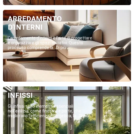
ARREDAMENTO
D'INTERNI
L’arredamento d’interni è l’arte di progettare
e organizzare gli spazi abitativi. Questo
processo comprende la...Di più
INFISSI
Gli infissi sono elementi essenziali
nell’edilizia, come finestre e porte, che
migliorano l’efficienza energetica, la...Di più