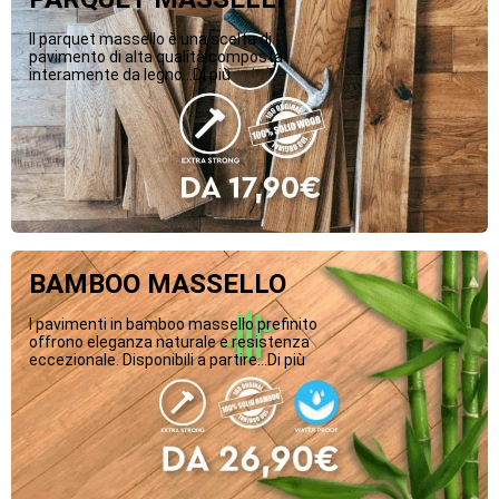
Il parquet massello è una scelta di
pavimento di alta qualità composta
interamente da legno...Di più
BAMBOO MASSELLO
I pavimenti in bamboo massello prefinito
offrono eleganza naturale e resistenza
eccezionale. Disponibili a partire...Di più