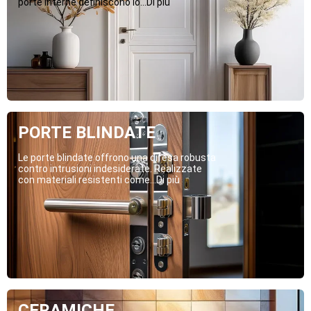
porte interne definiscono lo...Di più
PORTE BLINDATE
Le porte blindate offrono una difesa robusta
contro intrusioni indesiderate. Realizzate
con materiali resistenti come...Di più
CERAMICHE