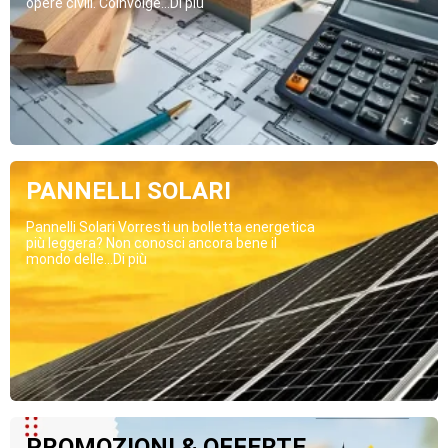
opere civili. Coinvolge...Di più
PANNELLI SOLARI
Pannelli Solari Vorresti un bolletta energetica
più leggera? Non conosci ancora bene il
mondo delle...Di più
PROMOZIONI & OFFERTE