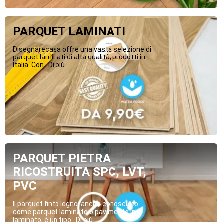
PARQUET LAMINATI
Disegnarecasa offre una vasta selezione di
parquet laminati di alta qualità, prodotti in
Italia. Con...Di più
PARQUET PIETRA
RICOSTRUITA SPC, LVT,
PVC
Il parquet finto legno, anche conosciuto
come parquet laminato o pavimento in
laminato, è un tipo...Di più