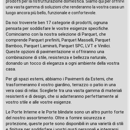
prodotti per la ristrutturazione domestica. Siamo qui per offrirvi
una vasta gamma di soluzioni che renderanno la vostra casa un
luogo ancora più bello, funzionale e confortevole.
Da noi troverete ben 17 categorie di prodotti, ognuna
pensata per soddisfare le vostre esigenze specifiche.
Cominciamo con la nostra selezione di Parquet, che
comprende Parquet prefiniti, Parquet Masselli, Parquet
Bamboo, Parquet Laminati, Parquet SPC, LVT e Vinilici.
Queste opzioni di pavimentazione vi offriranno una
combinazione di stile, resistenza e bellezza naturale,
donando un tocco di eleganza a ogni ambiente della vostra
casa.
Per gli spazi esterni, abbiamo i Pavimenti da Esterni, che
trasformeranno il vostro giardino, terrazzo o patio in una
vera oasi di relax. Scegliete tra una vasta gamma di materiali
resistenti e di design, che si adatteranno perfettamente al
vostro stile e alle vostre esigenze.
Le Porte Interne e le Porte blindate sono un altro punto forte
del nostro assortimento. Oltre a fornire sicurezza e
protezione, queste porte sono disponibili in una varietà di stili
e finiture per soddisfare i vostri gusti personali e integrarsi