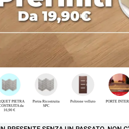
RQUET PIETRA
Pietra Ricostruita
Poltrone velluto
PORTE INTE
COSTRUITA da
SPC
16,90 €