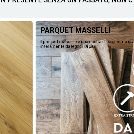
 UN PRESENTE SENZA UN PASSATO, NON 
PARQUET MASSELLI
Il parquet massello è una scelta di pavimento di
interamente da legno...Di più