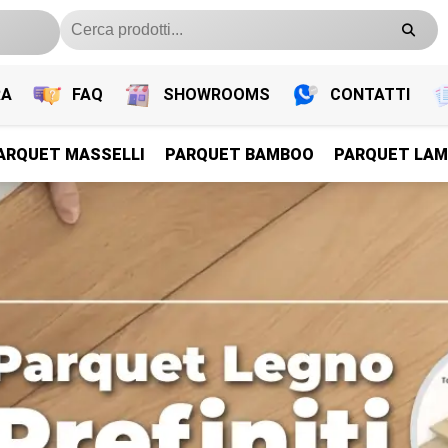
RA
FAQ
SHOWROOMS
CONTATTI
ARQUET MASSELLI
PARQUET BAMBOO
PARQUET LAM
PARQUET PREFINITI
PARQUET PREFINITI
PARQUET PREFINITI
PARQUET PREFINITI
Parquet Legno Prefiniti
Parquet Legno Prefiniti