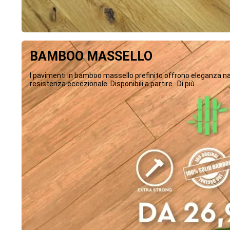
BAMBOO MASSELLO
I pavimenti in bamboo massello prefinito offrono eleganza na
resistenza eccezionale. Disponibili a partire...Di più