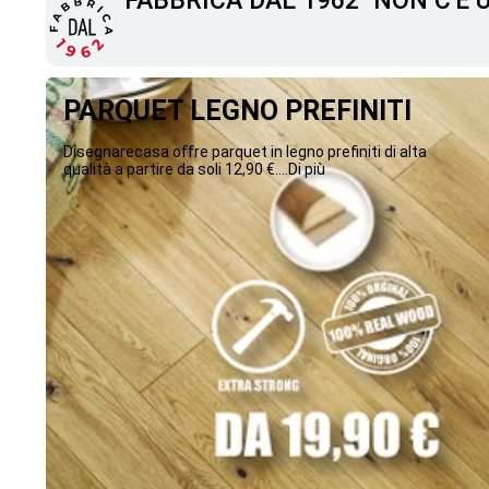
"FABBRICA DAL 1962" NON C'È
PARQUET LEGNO PREFINITI
Disegnarecasa offre parquet in legno prefiniti di alta
qualità a partire da soli 12,90 €....Di più