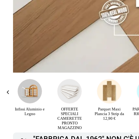
rali
Infissi Aluminio e
OFFERTE
Parquet Maxi
PA
V
Legno
SPECIALI
Plancia 3 Strip da
RI
CAMERETTE
12,90 €
PRONTO
MAGAZZINO