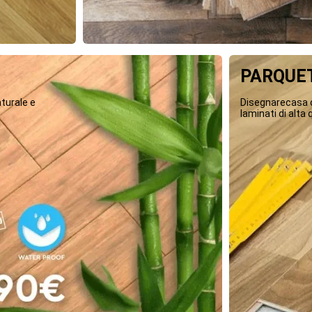
PARQUET
turale e
Disegnarecasa o
laminati di alta q