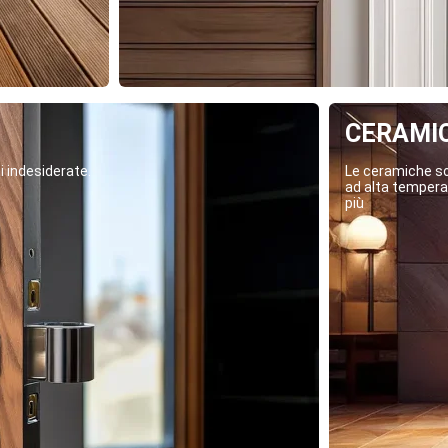
CERAMI
i indesiderate.
Le ceramiche son
ad alta temperat
più