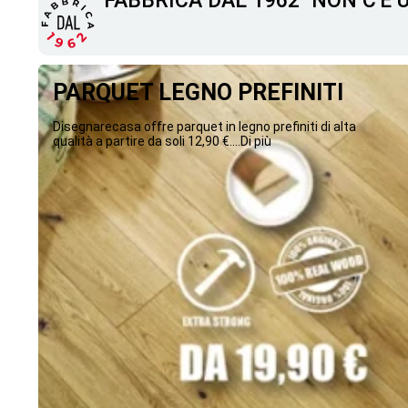
"FABBRICA DAL 1962" NON C'È
PARQUET LEGNO PREFINITI
Disegnarecasa offre parquet in legno prefiniti di alta
qualità a partire da soli 12,90 €....Di più