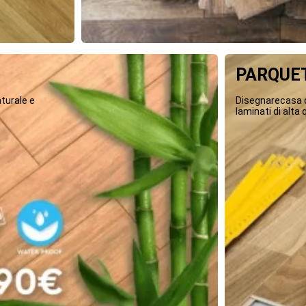
PARQUET
turale e
Disegnarecasa o
laminati di alta q