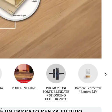
uto
PORTE INTERNE
PROMOZIONI
Barriere Perimetrali
Inf
PORTE BLINDATE
/ Barriere MV
+ SPIONCINO
ELETTRONICO