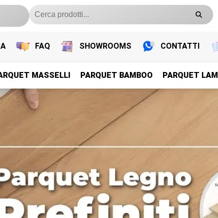
RA
FAQ
SHOWROOMS
CONTATTI
ARQUET MASSELLI
PARQUET BAMBOO
PARQUET LAM
PARQUET PREFINITI
PARQUET PREFINITI
PARQUET PREFINITI
PARQUET PREFINITI
Parquet Legno Prefiniti
Parquet Legno Prefiniti