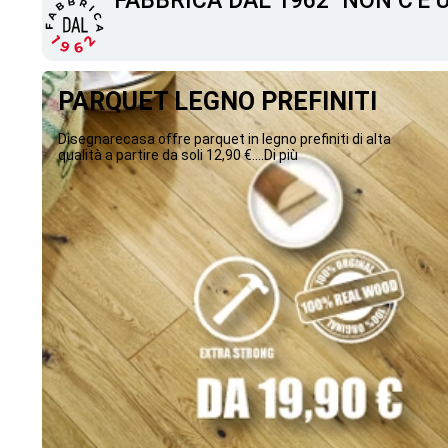
"FABBRICA DAL 1962" NON C'È
PARQUET LEGNO PREFINITI
Disegnarecasa offre parquet in legno prefiniti di alta
qualità a partire da soli 12,90 €....Di più