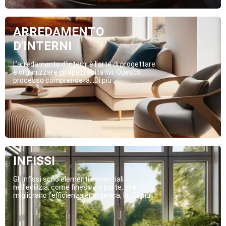
ARREDAMENTO
D'INTERNI
L’arredamento d’interni è l’arte di progettare
e organizzare gli spazi abitativi. Questo
processo comprende la...Di più
INFISSI
Gli infissi sono elementi essenziali
nell’edilizia, come finestre e porte, che
migliorano l’efficienza energetica, la...Di più