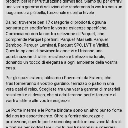
prodotti per la ristrutturazione domestica. Siamo qui per offrirvi
una vasta gamma di soluzioni che renderanno la vostra casa un
luogo ancora più bello, funzionale e confortevole.
Da noi troverete ben 17 categorie di prodotti, ognuna
pensata per soddisfare le vostre esigenze specifiche.
Cominciamo con la nostra selezione di Parquet, che
comprende Parquet prefiniti, Parquet Masselli, Parquet
Bamboo, Parquet Laminati, Parquet SPC, LVT e Vinilici.
Queste opzioni di pavimentazione vi offriranno una
combinazione di stile, resistenza e bellezza naturale,
donando un tocco di eleganza a ogni ambiente della vostra
casa.
Per gli spazi esterni, abbiamo i Pavimenti da Esterni, che
trasformeranno il vostro giardino, terrazzo o patio in una
vera oasi di relax. Scegliete tra una vasta gamma di materiali
resistenti e di design, che si adatteranno perfettamente al
vostro stile e alle vostre esigenze.
Le Porte Interne e le Porte blindate sono un altro punto forte
del nostro assortimento. Oltre a fornire sicurezza e
protezione, queste porte sono disponibili in una varietà di stili
e finiture per soddisfare i vostri gusti personali e integrarsi