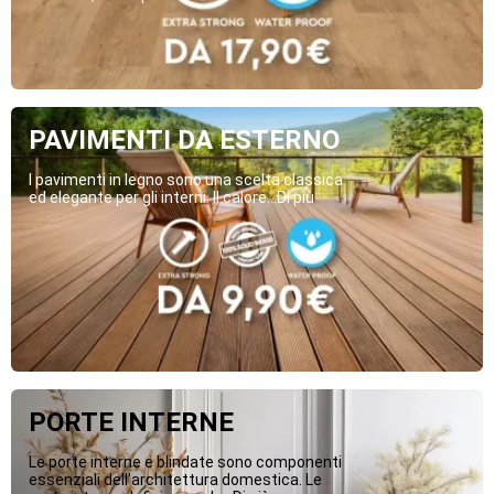
PAVIMENTI DA ESTERNO
I pavimenti in legno sono una scelta classica
ed elegante per gli interni. Il calore...Di più
PORTE INTERNE
Le porte interne e blindate sono componenti
essenziali dell’architettura domestica. Le