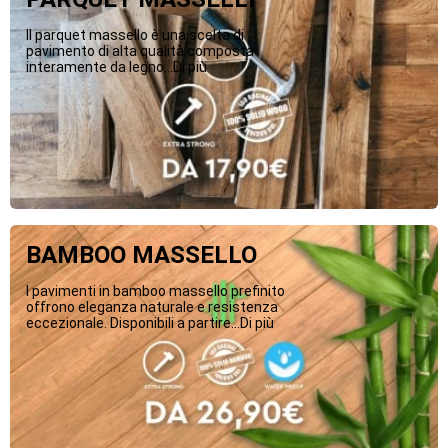
Il parquet massello è una scelta di
pavimento di alta qualità composta
interamente da legno...Di più
BAMBOO MASSELLO
I pavimenti in bamboo massello prefinito
offrono eleganza naturale e resistenza
eccezionale. Disponibili a partire...Di più