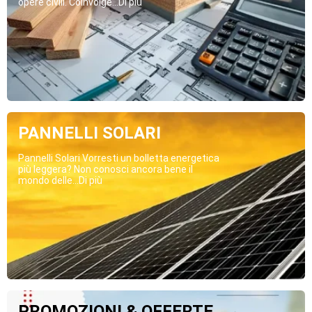
opere civili. Coinvolge...Di più
PANNELLI SOLARI
Pannelli Solari Vorresti un bolletta energetica
più leggera? Non conosci ancora bene il
mondo delle...Di più
PROMOZIONI & OFFERTE