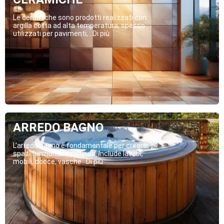
Le ceramiche sono prodotti realizzati con
argilla cotta ad alta temperatura, spesso
utilizzati per pavimenti,...Di più
ARREDO BAGNO
L’arredo bagno è fondamentale per creare
spazi funzionali e raffinati. Include lavabi,
mobili, docce, vasche...Di più