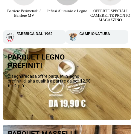
Barriere Perimetrali /
Infissi Aluminio e Legno
OFFERTE SPECIALI
Barriere MV
CAMERETTE PRONTO
MAGAZZINO
FABBRICA DAL 1962
CAMPIONATURA
PARQUET LEGNO
PREFINITI
Disegnarecasa offre parquet in legno
prefiniti di alta qualità a partire da soli 12,90
€....Di più
PARQUET MASSELLI