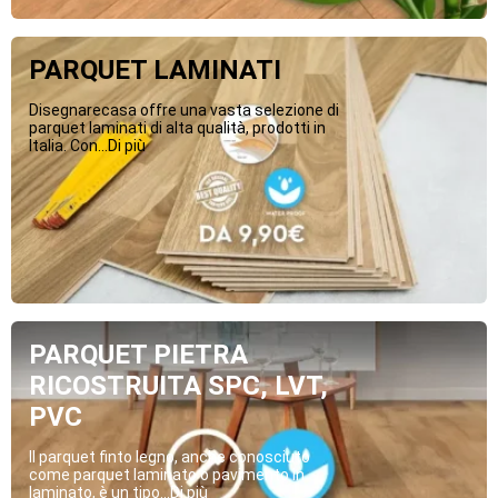
PARQUET LAMINATI
Disegnarecasa offre una vasta selezione di
parquet laminati di alta qualità, prodotti in
Italia. Con...Di più
PARQUET PIETRA
RICOSTRUITA SPC, LVT,
PVC
Il parquet finto legno, anche conosciuto
come parquet laminato o pavimento in
laminato, è un tipo...Di più