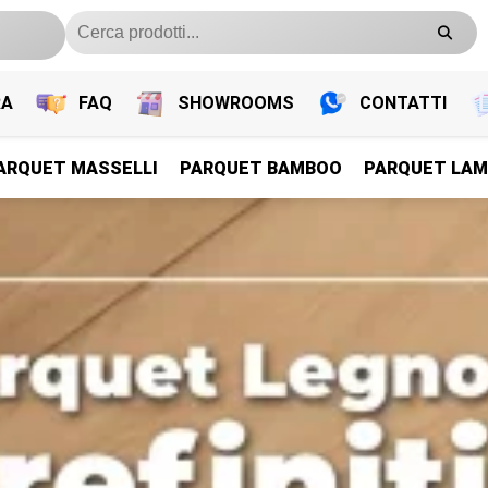
RA
FAQ
SHOWROOMS
CONTATTI
ARQUET MASSELLI
PARQUET BAMBOO
PARQUET LAM
PARQUET PREFINITI
PARQUET PREFINITI
PARQUET PREFINITI
PARQUET PREFINITI
Parquet Legno Prefiniti
Parquet Legno Prefiniti