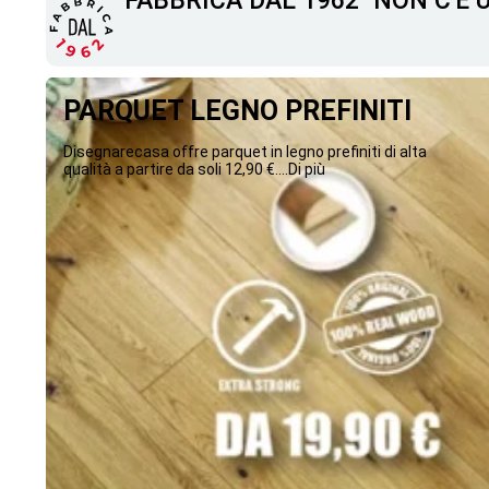
"FABBRICA DAL 1962" NON C'È
PARQUET LEGNO PREFINITI
Disegnarecasa offre parquet in legno prefiniti di alta
qualità a partire da soli 12,90 €....Di più