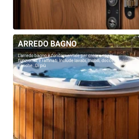
ARREDO BAGNO
L’arredo bagno è fondamentale per creare spazi
funzionali e raffinati. Include lavabi, mobili, docce,
vasche...Di più