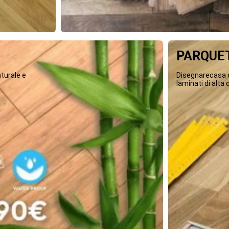
PARQUET
turale e
Disegnarecasa o
laminati di alta q