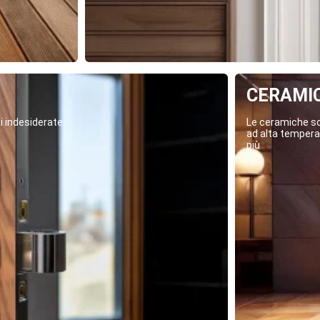
CERAMI
i indesiderate.
Le ceramiche son
ad alta temperat
più