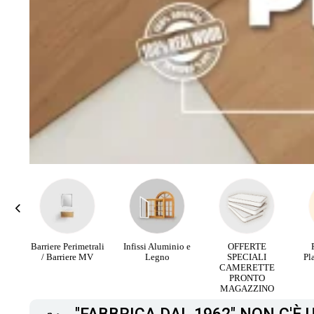
rali
Infissi Aluminio e
OFFERTE
Parquet Maxi
PA
V
Legno
SPECIALI
Plancia 3 Strip da
RI
CAMERETTE
12,90 €
PRONTO
MAGAZZINO