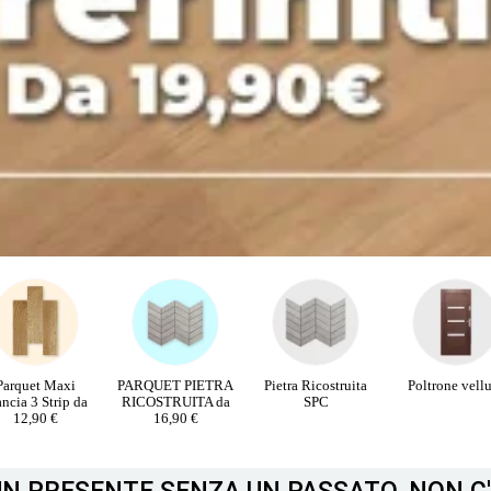
RQUET PIETRA
Pietra Ricostruita
Poltrone velluto
PORTE INTE
COSTRUITA da
SPC
16,90 €