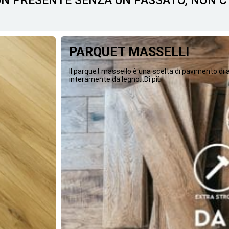
 UN PRESENTE SENZA UN PASSATO, NON 
PARQUET MASSELLI
Il parquet massello è una scelta di pavimento di
interamente da legno...Di più