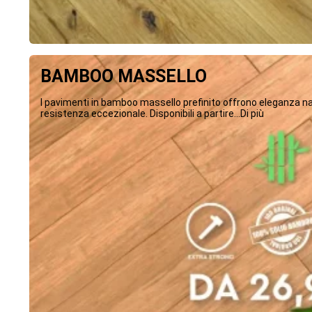
BAMBOO MASSELLO
I pavimenti in bamboo massello prefinito offrono eleganza na
resistenza eccezionale. Disponibili a partire...Di più