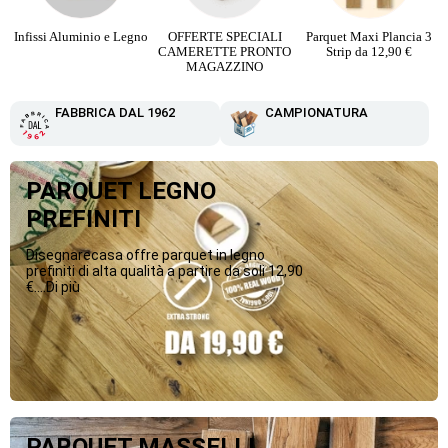
Infissi Aluminio e Legno
OFFERTE SPECIALI
Parquet Maxi Plancia 3
CAMERETTE PRONTO
Strip da 12,90 €
MAGAZZINO
FABBRICA DAL 1962
CAMPIONATURA
PARQUET LEGNO
PREFINITI
Disegnarecasa offre parquet in legno
prefiniti di alta qualità a partire da soli 12,90
€....Di più
PARQUET MASSELLI