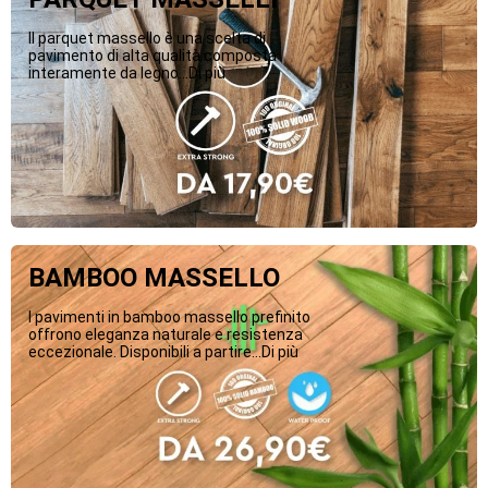
Il parquet massello è una scelta di
pavimento di alta qualità composta
interamente da legno...Di più
BAMBOO MASSELLO
I pavimenti in bamboo massello prefinito
offrono eleganza naturale e resistenza
eccezionale. Disponibili a partire...Di più