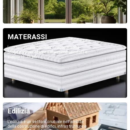
MATERASSI
I materassi per bambini e ragazzi sono
progettati per offrire il massimo comfort e
supporto...Di più
Edilizia
L'edilizia è un settore cruciale nell'ambito
della costruzione di edifici, infrastrutture e