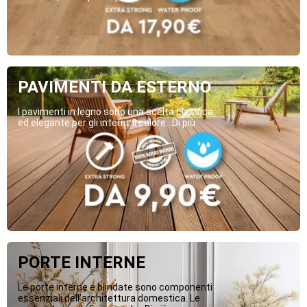
PAVIMENTI DA ESTERNO
I pavimenti in legno sono una scelta classica
ed elegante per gli interni. Il calore...Di più
PORTE INTERNE
Le porte interne e blindate sono componenti
essenziali dell’architettura domestica. Le