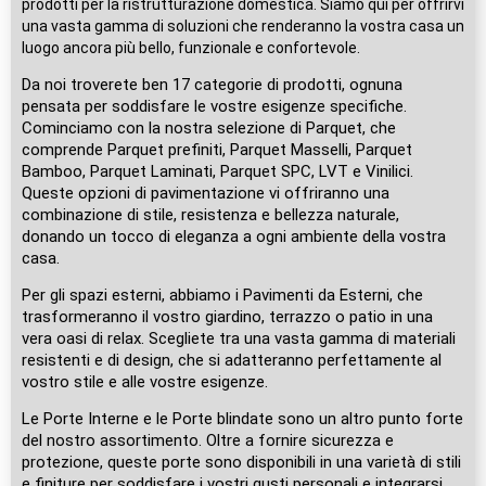
prodotti per la ristrutturazione domestica. Siamo qui per offrirvi
una vasta gamma di soluzioni che renderanno la vostra casa un
luogo ancora più bello, funzionale e confortevole.
Da noi troverete ben 17 categorie di prodotti, ognuna
pensata per soddisfare le vostre esigenze specifiche.
Cominciamo con la nostra selezione di Parquet, che
comprende Parquet prefiniti, Parquet Masselli, Parquet
Bamboo, Parquet Laminati, Parquet SPC, LVT e Vinilici.
Queste opzioni di pavimentazione vi offriranno una
combinazione di stile, resistenza e bellezza naturale,
donando un tocco di eleganza a ogni ambiente della vostra
casa.
Per gli spazi esterni, abbiamo i Pavimenti da Esterni, che
trasformeranno il vostro giardino, terrazzo o patio in una
vera oasi di relax. Scegliete tra una vasta gamma di materiali
resistenti e di design, che si adatteranno perfettamente al
vostro stile e alle vostre esigenze.
Le Porte Interne e le Porte blindate sono un altro punto forte
del nostro assortimento. Oltre a fornire sicurezza e
protezione, queste porte sono disponibili in una varietà di stili
e finiture per soddisfare i vostri gusti personali e integrarsi