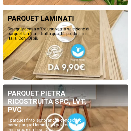
PARQUET LAMINATI
Disegnarecasa offre una vasta selezione di
parquet laminati di alta qualità, prodotti in
Italia. Con...Di più
PARQUET PIETRA
RICOSTRUITA SPC, LVT,
PVC
Il parquet finto legno, anche conosciuto
come parquet laminato o pavimento in
laminato, è un tipo...Di più