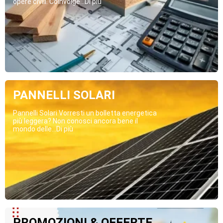
opere civili. Coinvolge...Di più
PANNELLI SOLARI
Pannelli Solari Vorresti un bolletta energetica
più leggera? Non conosci ancora bene il
mondo delle...Di più
PROMOZIONI & OFFERTE