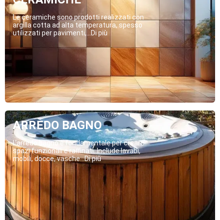
Le ceramiche sono prodotti realizzati con
argilla cotta ad alta temperatura, spesso
utilizzati per pavimenti,...Di più
ARREDO BAGNO
L’arredo bagno è fondamentale per creare
spazi funzionali e raffinati. Include lavabi,
mobili, docce, vasche...Di più