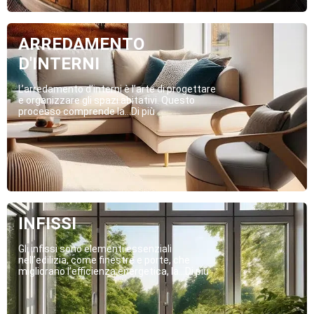
ARREDAMENTO
D'INTERNI
L’arredamento d’interni è l’arte di progettare
e organizzare gli spazi abitativi. Questo
processo comprende la...Di più
INFISSI
Gli infissi sono elementi essenziali
nell’edilizia, come finestre e porte, che
migliorano l’efficienza energetica, la...Di più