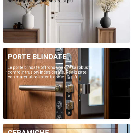
porte interne definiscono lo...Di più
PORTE BLINDATE
Le porte blindate offrono una difesa robusta
contro intrusioni indesiderate. Realizzate
con materiali resistenti come...Di più
CERAMICHE