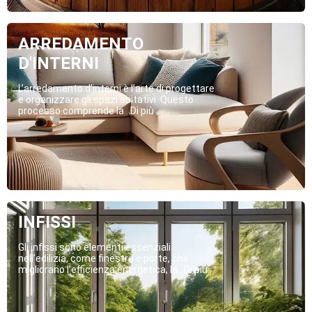
ARREDAMENTO
D'INTERNI
L’arredamento d’interni è l’arte di progettare
e organizzare gli spazi abitativi. Questo
processo comprende la...Di più
INFISSI
Gli infissi sono elementi essenziali
nell’edilizia, come finestre e porte, che
migliorano l’efficienza energetica, la...Di più