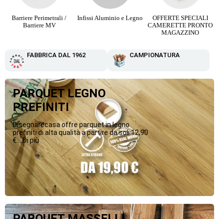
Infissi Aluminio e Legno
OFFERTE SPECIALI
Parquet Maxi Plancia 3
CAMERETTE PRONTO
Strip da 12,90 €
MAGAZZINO
FABBRICA DAL 1962
CAMPIONATURA
PARQUET LEGNO
PREFINITI
Disegnarecasa offre parquet in legno
prefiniti di alta qualità a partire da soli 12,90
€....Di più
PARQUET MASSELLI