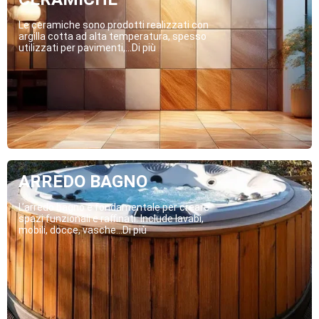
Le ceramiche sono prodotti realizzati con
argilla cotta ad alta temperatura, spesso
utilizzati per pavimenti,...Di più
ARREDO BAGNO
L’arredo bagno è fondamentale per creare
spazi funzionali e raffinati. Include lavabi,
mobili, docce, vasche...Di più