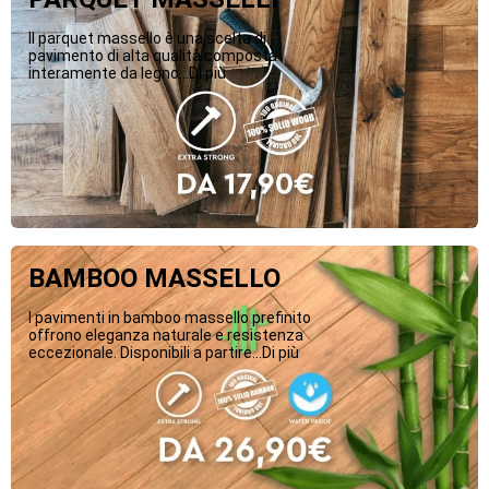
Il parquet massello è una scelta di
pavimento di alta qualità composta
interamente da legno...Di più
BAMBOO MASSELLO
I pavimenti in bamboo massello prefinito
offrono eleganza naturale e resistenza
eccezionale. Disponibili a partire...Di più