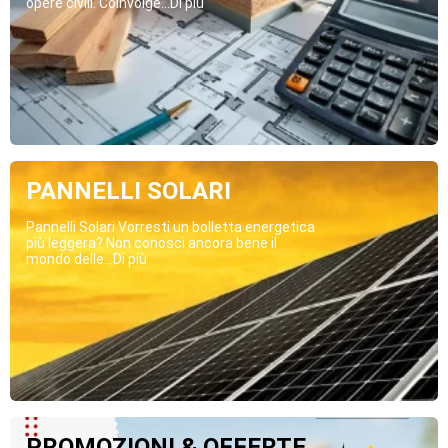
opere civili. Coinvolge...Di più
PANNELLI SOLARI
Pannelli Solari Vorresti un bolletta energetica
più leggera? Non conosci ancora bene il
mondo delle...Di più
PROMOZIONI & OFFERTE