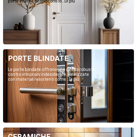
porte interne definiscono lo...Di più
PORTE BLINDATE
Le porte blindate offrono una difesa robusta
contro intrusioni indesiderate. Realizzate
con materiali resistenti come...Di più
CERAMICHE