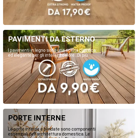
PAVIMENTI DA ESTERNO
I pavimenti in legno sono una scelta classica
ed elegante per gli interni. Il calore...Di più
PORTE INTERNE
Le porte interne e blindate sono componenti
essenziali dell’architettura domestica. Le