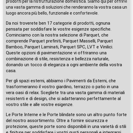
prodotti per la ristrutturazione domestica. Siamo qui per offrirvi
una vasta gamma di soluzioni che renderanno la vostra casa un
luogo ancora più bello, funzionale e confortevole.
Da noi troverete ben 17 categorie di prodotti, ognuna
pensata per soddisfare le vostre esigenze specifiche.
Cominciamo con la nostra selezione di Parquet, che
comprende Parquet prefiniti, Parquet Masselli, Parquet
Bamboo, Parquet Laminati, Parquet SPC, LVT e Vinilici.
Queste opzioni di pavimentazione vi offriranno una
combinazione di stile, resistenza e bellezza naturale,
donando un tocco di eleganza a ogni ambiente della vostra
casa.
Per gli spazi esterni, abbiamo i Pavimenti da Esterni, che
trasformeranno il vostro giardino, terrazzo o patio in una
vera oasi di relax. Scegliete tra una vasta gamma di materiali
resistenti e di design, che si adatteranno perfettamente al
vostro stile e alle vostre esigenze.
Le Porte Interne e le Porte blindate sono un altro punto forte
del nostro assortimento. Oltre a fornire sicurezza e
protezione, queste porte sono disponibili in una varietà di stili
e finiture per soddisfare i vostri gusti personali e integrarsi