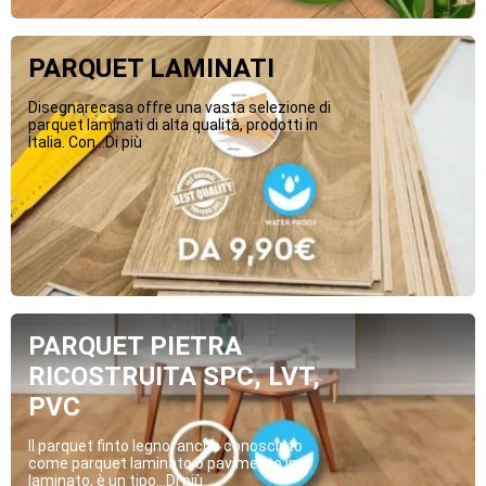
PARQUET LAMINATI
Disegnarecasa offre una vasta selezione di
parquet laminati di alta qualità, prodotti in
Italia. Con...Di più
PARQUET PIETRA
RICOSTRUITA SPC, LVT,
PVC
Il parquet finto legno, anche conosciuto
come parquet laminato o pavimento in
laminato, è un tipo...Di più