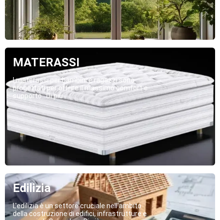
MATERASSI
I materassi per bambini e ragazzi sono
progettati per offrire il massimo comfort e
supporto...Di più
Edilizia
L'edilizia è un settore cruciale nell'ambito
della costruzione di edifici, infrastrutture e