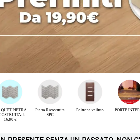
etra Ricostruita
Poltrone velluto
PORTE INTERNE
PROMOZION
SPC
PORTE BLIND
+ SPIONCIN
ELETTRONI