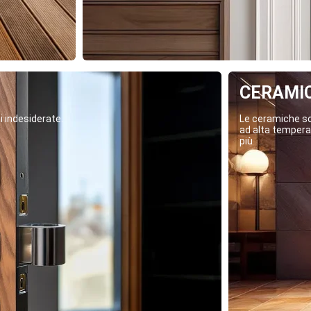
CERAMI
i indesiderate.
Le ceramiche son
ad alta temperat
più