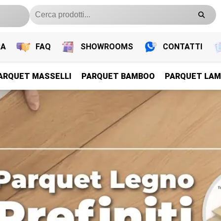
RA
FAQ
SHOWROOMS
CONTATTI
ARQUET MASSELLI
PARQUET BAMBOO
PARQUET LAM
PARQUET PREFINITI
PARQUET PREFINITI
PARQUET PREFINITI
PARQUET PREFINITI
Parquet Legno Prefiniti
Parquet Legno Prefiniti