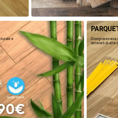
PARQUET
turale e
Disegnarecasa o
laminati di alta q