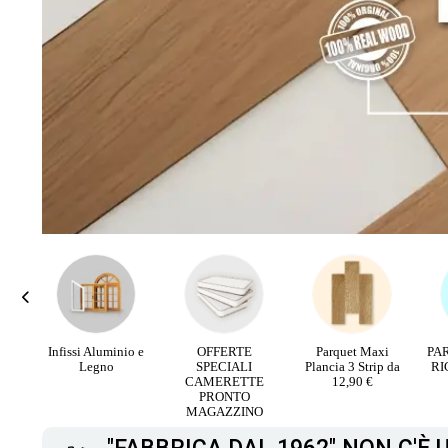
o e
OFFERTE
Parquet Maxi
PARQUET PIETRA
Pi
SPECIALI
Plancia 3 Strip da
RICOSTRUITA da
CAMERETTE
12,90 €
16,90 €
PRONTO
MAGAZZINO