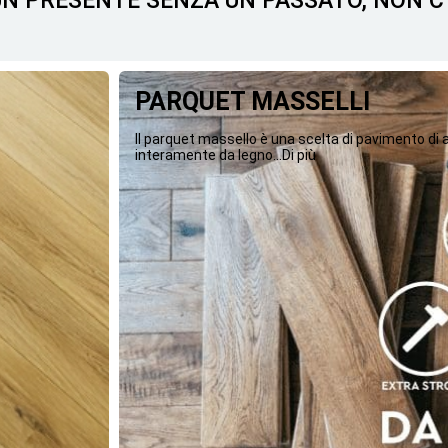
 UN PRESENTE SENZA UN PASSATO, NON 
PARQUET MASSELLI
Il parquet massello è una scelta di pavimento di
interamente da legno...Di più