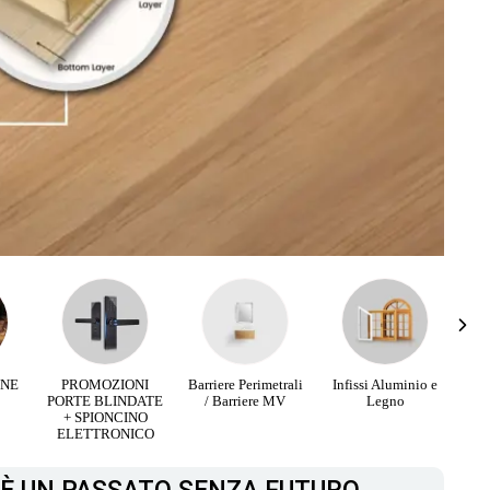
I
Barriere Perimetrali
Infissi Aluminio e
OFFERTE
ATE
/ Barriere MV
Legno
SPECIALI
Pl
O
CAMERETTE
CO
PRONTO
MAGAZZINO