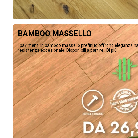
BAMBOO MASSELLO
I pavimenti in bamboo massello prefinito offrono eleganza na
resistenza eccezionale. Disponibili a partire...Di più