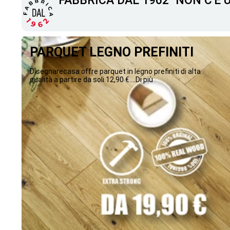
"FABBRICA DAL 1962" NON C'È
PARQUET LEGNO PREFINITI
Disegnarecasa offre parquet in legno prefiniti di alta
qualità a partire da soli 12,90 €....Di più