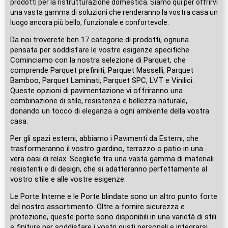
prodotti per la ristrutturazione domestica. Siamo qui per offrirvi
una vasta gamma di soluzioni che renderanno la vostra casa un
luogo ancora più bello, funzionale e confortevole.
Da noi troverete ben 17 categorie di prodotti, ognuna
pensata per soddisfare le vostre esigenze specifiche.
Cominciamo con la nostra selezione di Parquet, che
comprende Parquet prefiniti, Parquet Masselli, Parquet
Bamboo, Parquet Laminati, Parquet SPC, LVT e Vinilici.
Queste opzioni di pavimentazione vi offriranno una
combinazione di stile, resistenza e bellezza naturale,
donando un tocco di eleganza a ogni ambiente della vostra
casa.
Per gli spazi esterni, abbiamo i Pavimenti da Esterni, che
trasformeranno il vostro giardino, terrazzo o patio in una
vera oasi di relax. Scegliete tra una vasta gamma di materiali
resistenti e di design, che si adatteranno perfettamente al
vostro stile e alle vostre esigenze.
Le Porte Interne e le Porte blindate sono un altro punto forte
del nostro assortimento. Oltre a fornire sicurezza e
protezione, queste porte sono disponibili in una varietà di stili
e finiture per soddisfare i vostri gusti personali e integrarsi