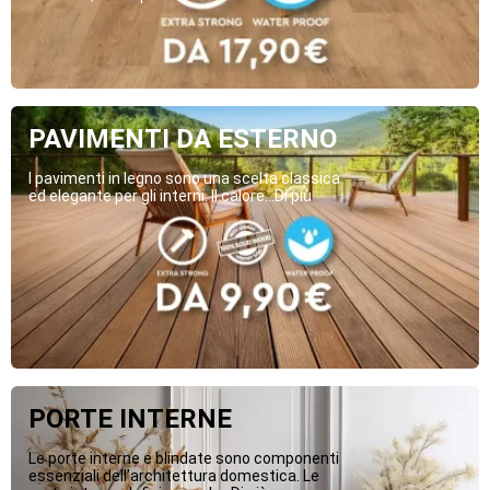
PAVIMENTI DA ESTERNO
I pavimenti in legno sono una scelta classica
ed elegante per gli interni. Il calore...Di più
PORTE INTERNE
Le porte interne e blindate sono componenti
essenziali dell’architettura domestica. Le