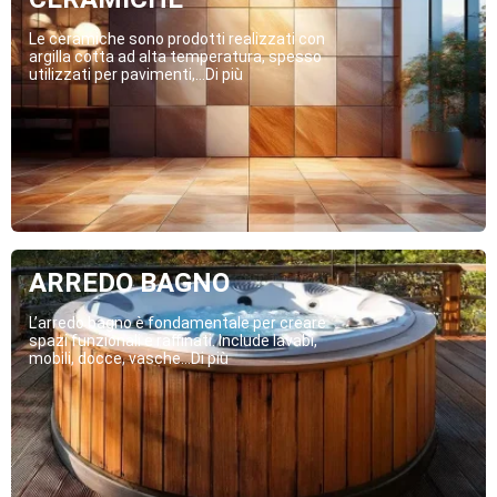
Le ceramiche sono prodotti realizzati con
argilla cotta ad alta temperatura, spesso
utilizzati per pavimenti,...Di più
ARREDO BAGNO
L’arredo bagno è fondamentale per creare
spazi funzionali e raffinati. Include lavabi,
mobili, docce, vasche...Di più