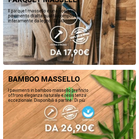
Il parquet massello è una scelta di
pavimento di alta qualità composta
interamente da legno...Di più
BAMBOO MASSELLO
I pavimenti in bamboo massello prefinito
offrono eleganza naturale e resistenza
eccezionale. Disponibili a partire...Di più