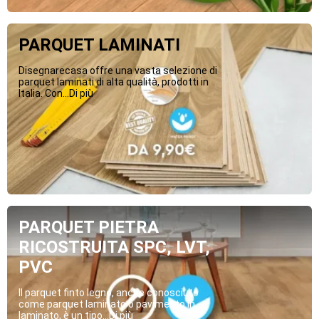
PARQUET LAMINATI
Disegnarecasa offre una vasta selezione di
parquet laminati di alta qualità, prodotti in
Italia. Con...Di più
PARQUET PIETRA
RICOSTRUITA SPC, LVT,
PVC
Il parquet finto legno, anche conosciuto
come parquet laminato o pavimento in
laminato, è un tipo...Di più