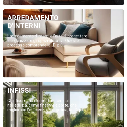
ARREDAMENTO
D'INTERNI
L’arredamento d’interni è l’arte di progettare
e organizzare gli spazi abitativi. Questo
processo comprende la...Di più
INFISSI
Gli infissi sono elementi essenziali
nell’edilizia, come finestre e porte, che
migliorano l’efficienza energetica, la...Di più