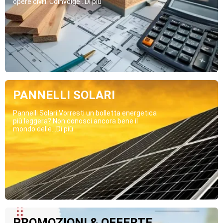
opere civili. Coinvolge...Di più
PANNELLI SOLARI
Pannelli Solari Vorresti un bolletta energetica
più leggera? Non conosci ancora bene il
mondo delle...Di più
PROMOZIONI & OFFERTE