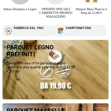
Infissi Aluminio e Legno
OFFERTE SPECIALI
Parquet Maxi Plancia 3
CAMERETTE PRONTO
Strip da 12,90 €
MAGAZZINO
FABBRICA DAL 1962
CAMPIONATURA
PARQUET LEGNO
PREFINITI
Disegnarecasa offre parquet in legno
prefiniti di alta qualità a partire da soli 12,90
€....Di più
PARQUET MASSELLI