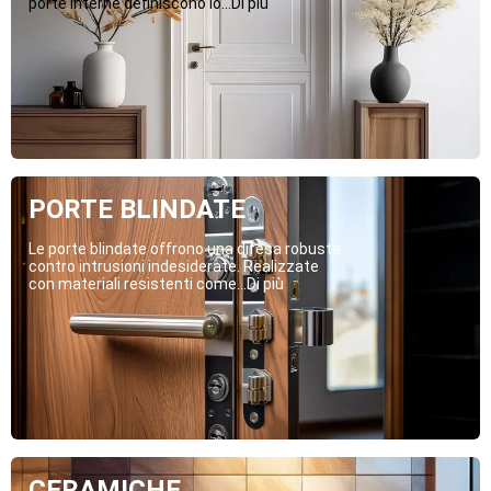
porte interne definiscono lo...Di più
PORTE BLINDATE
Le porte blindate offrono una difesa robusta
contro intrusioni indesiderate. Realizzate
con materiali resistenti come...Di più
CERAMICHE