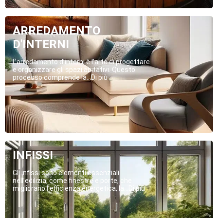
ARREDAMENTO
D'INTERNI
L’arredamento d’interni è l’arte di progettare
e organizzare gli spazi abitativi. Questo
processo comprende la...Di più
INFISSI
Gli infissi sono elementi essenziali
nell’edilizia, come finestre e porte, che
migliorano l’efficienza energetica, la...Di più