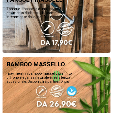
Il parquet massello è una scelta di
pavimento di alta qualità composta
interamente da legno...Di più
BAMBOO MASSELLO
I pavimenti in bamboo massello prefinito
offrono eleganza naturale e resistenza
eccezionale. Disponibili a partire...Di più