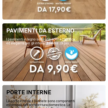
PAVIMENTI DA ESTERNO
I pavimenti in legno sono una scelta classica
ed elegante per gli interni. Il calore...Di più
PORTE INTERNE
Le porte interne e blindate sono componenti
essenziali dell’architettura domestica. Le