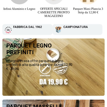
Infissi Aluminio e Legno
OFFERTE SPECIALI
Parquet Maxi Plancia 3
CAMERETTE PRONTO
Strip da 12,90 €
MAGAZZINO
FABBRICA DAL 1962
CAMPIONATURA
PARQUET LEGNO
PREFINITI
Disegnarecasa offre parquet in legno
prefiniti di alta qualità a partire da soli 12,90
€....Di più
PARQUET MASSELLI