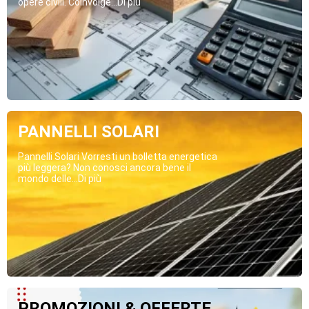
opere civili. Coinvolge...Di più
PANNELLI SOLARI
Pannelli Solari Vorresti un bolletta energetica
più leggera? Non conosci ancora bene il
mondo delle...Di più
PROMOZIONI & OFFERTE