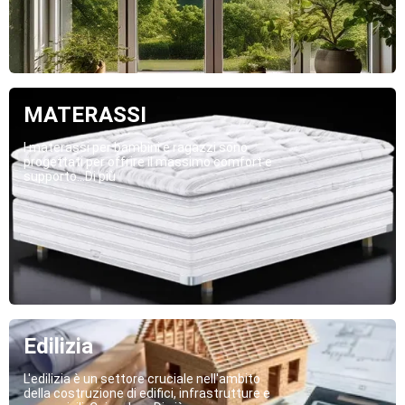
MATERASSI
I materassi per bambini e ragazzi sono
progettati per offrire il massimo comfort e
supporto...Di più
Edilizia
L'edilizia è un settore cruciale nell'ambito
della costruzione di edifici, infrastrutture e