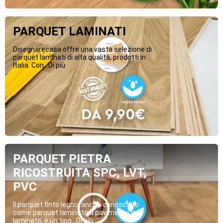
PARQUET LAMINATI
Disegnarecasa offre una vasta selezione di
parquet laminati di alta qualità, prodotti in
Italia. Con...Di più
PARQUET PIETRA
RICOSTRUITA SPC, LVT,
PVC
Il parquet finto legno, anche conosciuto
come parquet laminato o pavimento in
laminato, è un tipo...Di più