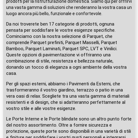
prodotti per la ristrutturazione domestica. Siamo qui per offrirvi
una vasta gamma di soluzioni che renderanno la vostra casa un
luogo ancora più bello, funzionale e confortevole.
Da noi troverete ben 17 categorie di prodotti, ognuna
pensata per soddisfare le vostre esigenze specifiche.
Cominciamo con la nostra selezione di Parquet, che
comprende Parquet prefiniti, Parquet Masselli, Parquet
Bamboo, Parquet Laminati, Parquet SPC, LVT e Vinilici.
Queste opzioni di pavimentazione vi offriranno una
combinazione di stile, resistenza e bellezza naturale,
donando un tocco di eleganza a ogni ambiente della vostra
casa.
Per gli spazi esterni, abbiamo i Pavimenti da Esterni, che
trasformeranno il vostro giardino, terrazzo o patio in una
vera oasi di relax. Scegliete tra una vasta gamma di materiali
resistenti e di design, che si adatteranno perfettamente al
vostro stile e alle vostre esigenze.
Le Porte Interne e le Porte blindate sono un altro punto forte
del nostro assortimento. Oltre a fornire sicurezza e
protezione, queste porte sono disponibili in una varietà di stili
e finiture per soddisfare i vostri gusti personali e integrarsi