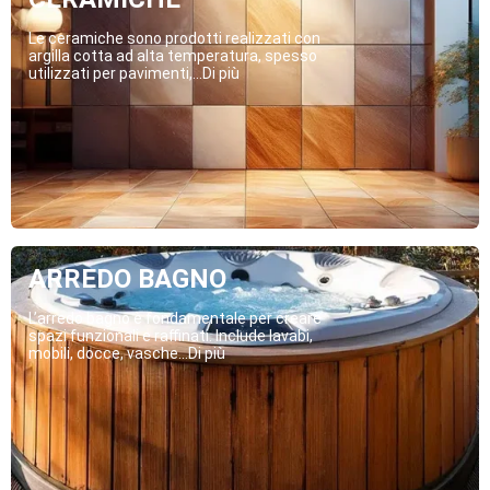
Le ceramiche sono prodotti realizzati con
argilla cotta ad alta temperatura, spesso
utilizzati per pavimenti,...Di più
ARREDO BAGNO
L’arredo bagno è fondamentale per creare
spazi funzionali e raffinati. Include lavabi,
mobili, docce, vasche...Di più