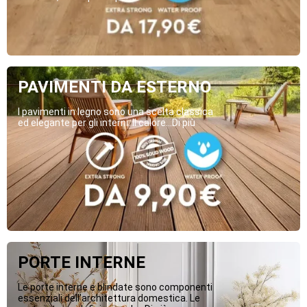
PAVIMENTI DA ESTERNO
I pavimenti in legno sono una scelta classica
ed elegante per gli interni. Il calore...Di più
PORTE INTERNE
Le porte interne e blindate sono componenti
essenziali dell’architettura domestica. Le