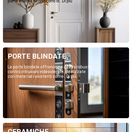
porte interne definiscono lo...Di più
PORTE BLINDATE
Le porte blindate offrono una difesa robusta
contro intrusioni indesiderate. Realizzate
con materiali resistenti come...Di più
CERAMICHE