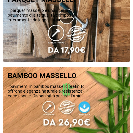
Il parquet massello è una scelta di
pavimento di alta qualità composta
interamente da legno...Di più
BAMBOO MASSELLO
I pavimenti in bamboo massello prefinito
offrono eleganza naturale e resistenza
eccezionale. Disponibili a partire...Di più