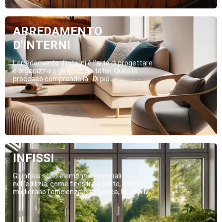
ARREDAMENTO
D'INTERNI
L’arredamento d’interni è l’arte di progettare
e organizzare gli spazi abitativi. Questo
processo comprende la...Di più
INFISSI
Gli infissi sono elementi essenziali
nell’edilizia, come finestre e porte, che
migliorano l’efficienza energetica, la...Di più