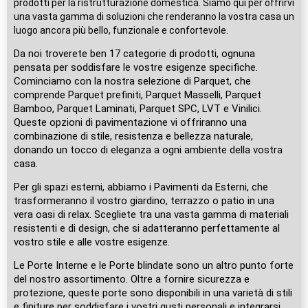
prodotti per la ristrutturazione domestica. Siamo qui per offrirvi
una vasta gamma di soluzioni che renderanno la vostra casa un
luogo ancora più bello, funzionale e confortevole.
Da noi troverete ben 17 categorie di prodotti, ognuna
pensata per soddisfare le vostre esigenze specifiche.
Cominciamo con la nostra selezione di Parquet, che
comprende Parquet prefiniti, Parquet Masselli, Parquet
Bamboo, Parquet Laminati, Parquet SPC, LVT e Vinilici.
Queste opzioni di pavimentazione vi offriranno una
combinazione di stile, resistenza e bellezza naturale,
donando un tocco di eleganza a ogni ambiente della vostra
casa.
Per gli spazi esterni, abbiamo i Pavimenti da Esterni, che
trasformeranno il vostro giardino, terrazzo o patio in una
vera oasi di relax. Scegliete tra una vasta gamma di materiali
resistenti e di design, che si adatteranno perfettamente al
vostro stile e alle vostre esigenze.
Le Porte Interne e le Porte blindate sono un altro punto forte
del nostro assortimento. Oltre a fornire sicurezza e
protezione, queste porte sono disponibili in una varietà di stili
e finiture per soddisfare i vostri gusti personali e integrarsi