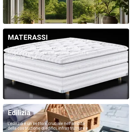
MATERASSI
I materassi per bambini e ragazzi sono
progettati per offrire il massimo comfort e
supporto...Di più
Edilizia
L'edilizia è un settore cruciale nell'ambito
della costruzione di edifici, infrastrutture e