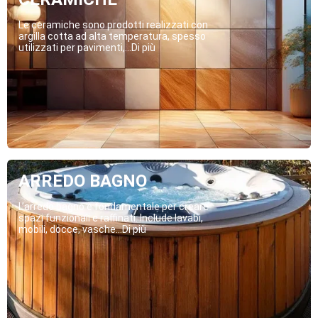
Le ceramiche sono prodotti realizzati con
argilla cotta ad alta temperatura, spesso
utilizzati per pavimenti,...Di più
ARREDO BAGNO
L’arredo bagno è fondamentale per creare
spazi funzionali e raffinati. Include lavabi,
mobili, docce, vasche...Di più