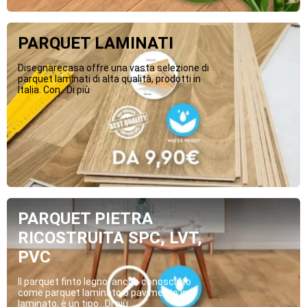
PARQUET LAMINATI
Disegnarecasa offre una vasta selezione di
parquet laminati di alta qualità, prodotti in
Italia. Con...Di più
PARQUET PIETRA
RICOSTRUITA SPC, LVT,
PVC
Il parquet finto legno, anche conosciuto
come parquet laminato o pavimento in
laminato, è un tipo...Di più