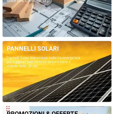
opere civili. Coinvolge...Di più
PANNELLI SOLARI
Pannelli Solari Vorresti un bolletta energetica
più leggera? Non conosci ancora bene il
mondo delle...Di più
PROMOZIONI & OFFERTE