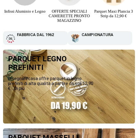
Infissi Aluminio e Legno
OFFERTE SPECIALI
Parquet Maxi Plancia 3
CAMERETTE PRONTO
Strip da 12,90 €
MAGAZZINO
FABBRICA DAL 1962
CAMPIONATURA
PARQUET LEGNO
PREFINITI
Disegnarecasa offre parquet in legno
prefiniti di alta qualità a partire da soli 12,90
€....Di più
PARQUET MASSELLI