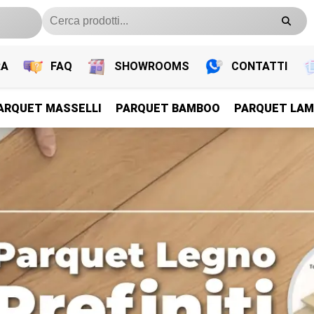
RA
FAQ
SHOWROOMS
CONTATTI
ARQUET MASSELLI
PARQUET BAMBOO
PARQUET LAM
PARQUET PREFINITI
PARQUET PREFINITI
PARQUET PREFINITI
PARQUET PREFINITI
Parquet Legno Prefiniti
Parquet Legno Prefiniti