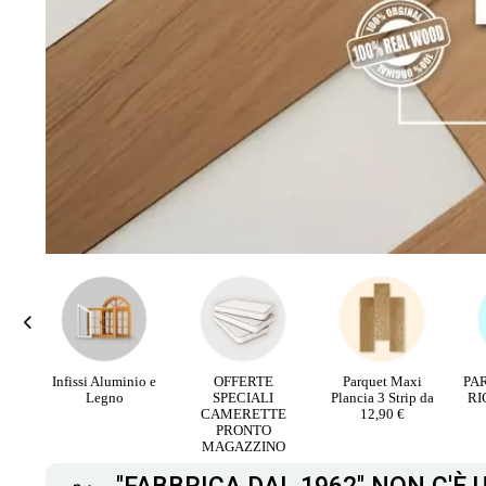
rali
Infissi Aluminio e
OFFERTE
Parquet Maxi
PA
V
Legno
SPECIALI
Plancia 3 Strip da
RI
CAMERETTE
12,90 €
PRONTO
MAGAZZINO