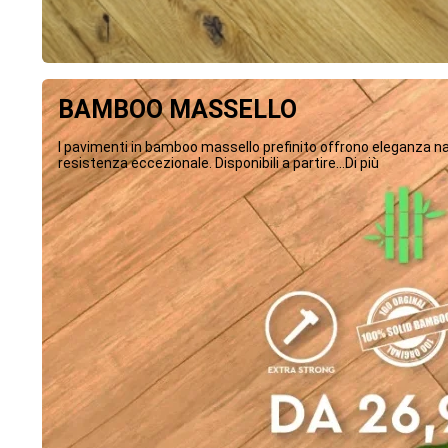
BAMBOO MASSELLO
I pavimenti in bamboo massello prefinito offrono eleganza na
resistenza eccezionale. Disponibili a partire...Di più