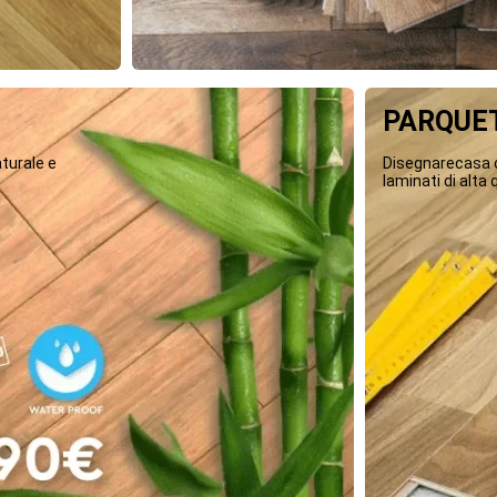
PARQUET
turale e
Disegnarecasa o
laminati di alta q