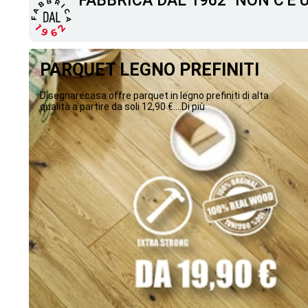
"FABBRICA DAL 1962" NON C'È
PARQUET LEGNO PREFINITI
Disegnarecasa offre parquet in legno prefiniti di alta
qualità a partire da soli 12,90 €....Di più