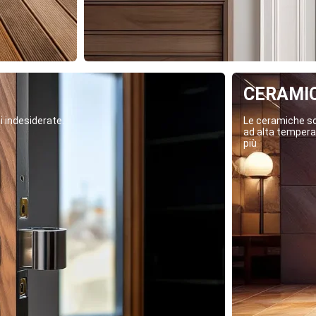
CERAMI
i indesiderate.
Le ceramiche son
ad alta temperat
più