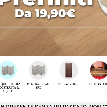
RQUET PIETRA
Pietra Ricostruita
Poltrone velluto
PORTE INTE
COSTRUITA da
SPC
16,90 €