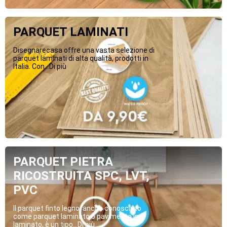
PARQUET LAMINATI
Disegnarecasa offre una vasta selezione di
parquet laminati di alta qualità, prodotti in
Italia. Con...Di più
PARQUET PIETRA
RICOSTRUITA SPC, LVT,
PVC
Il parquet finto legno, anche conosciuto
come parquet laminato o pavimento in
laminato, è un tipo...Di più