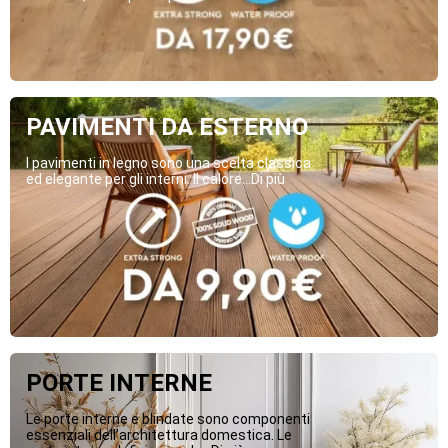
PAVIMENTI DA ESTERNO
I pavimenti in legno sono una scelta classica
ed elegante per gli interni. Il calore...Di più
PORTE INTERNE
Le porte interne e blindate sono componenti
essenziali dell’architettura domestica. Le