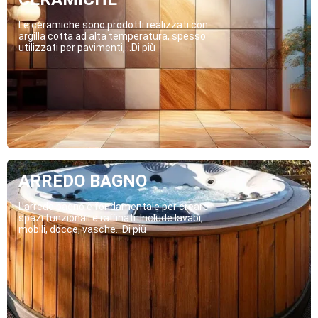
Le ceramiche sono prodotti realizzati con
argilla cotta ad alta temperatura, spesso
utilizzati per pavimenti,...Di più
ARREDO BAGNO
L’arredo bagno è fondamentale per creare
spazi funzionali e raffinati. Include lavabi,
mobili, docce, vasche...Di più