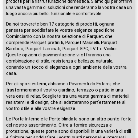
prodotti per la ristrutturazione domestica. Siamo qui per offrirvi
una vasta gamma di soluzioni che renderanno la vostra casa un
luogo ancora più bello, funzionale e confortevole.
Da noi troverete ben 17 categorie di prodotti, ognuna
pensata per soddisfare le vostre esigenze specifiche.
Cominciamo con la nostra selezione di Parquet, che
comprende Parquet prefiniti, Parquet Masselli, Parquet
Bamboo, Parquet Laminati, Parquet SPC, LVT e Vinilici.
Queste opzioni di pavimentazione vi offriranno una
combinazione di stile, resistenza e bellezza naturale,
donando un tocco di eleganza a ogni ambiente della vostra
casa.
Per gli spazi esterni, abbiamo i Pavimenti da Esterni, che
trasformeranno il vostro giardino, terrazzo o patio in una
vera oasi di relax. Scegliete tra una vasta gamma di materiali
resistenti e di design, che si adatteranno perfettamente al
vostro stile e alle vostre esigenze.
Le Porte Interne e le Porte blindate sono un altro punto forte
del nostro assortimento. Oltre a fornire sicurezza e
protezione, queste porte sono disponibili in una varietà di stili
e finiture per soddisfare i vostri gusti personali e integrarsi