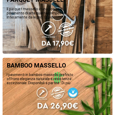
Il parquet massello è una scelta di
pavimento di alta qualità composta
interamente da legno...Di più
BAMBOO MASSELLO
I pavimenti in bamboo massello prefinito
offrono eleganza naturale e resistenza
eccezionale. Disponibili a partire...Di più