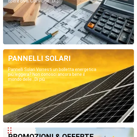
opere civili. Coinvolge...Di più
PANNELLI SOLARI
Pannelli Solari Vorresti un bolletta energetica
più leggera? Non conosci ancora bene il
mondo delle...Di più
PROMOZIONI & OFFERTE