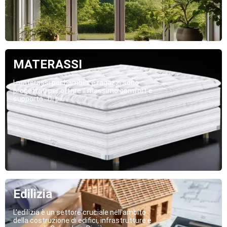
MATERASSI
I materassi per bambini e ragazzi sono
progettati per offrire il massimo comfort e
supporto...Di più
Edilizia
L'edilizia è un settore cruciale nell'ambito
della costruzione di edifici, infrastrutture e