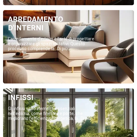
ARREDAMENTO
D'INTERNI
L’arredamento d’interni è l’arte di progettare
e organizzare gli spazi abitativi. Questo
processo comprende la...Di più
INFISSI
Gli infissi sono elementi essenziali
nell’edilizia, come finestre e porte, che
migliorano l’efficienza energetica, la...Di più