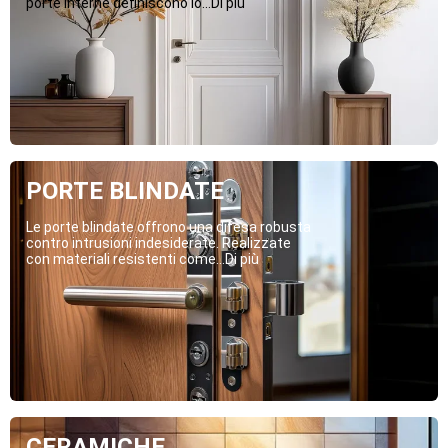
porte interne definiscono lo...Di più
PORTE BLINDATE
Le porte blindate offrono una difesa robusta
contro intrusioni indesiderate. Realizzate
con materiali resistenti come...Di più
CERAMICHE