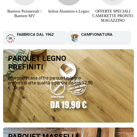
Infissi Aluminio e Legno
OFFERTE SPECIALI
Parquet Maxi Plancia 3
CAMERETTE PRONTO
Strip da 12,90 €
MAGAZZINO
FABBRICA DAL 1962
CAMPIONATURA
PARQUET LEGNO
PREFINITI
Disegnarecasa offre parquet in legno
prefiniti di alta qualità a partire da soli 12,90
€....Di più
PARQUET MASSELLI