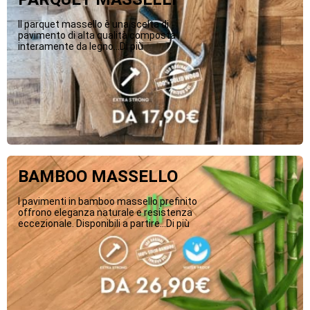
Il parquet massello è una scelta di
pavimento di alta qualità composta
interamente da legno...Di più
BAMBOO MASSELLO
I pavimenti in bamboo massello prefinito
offrono eleganza naturale e resistenza
eccezionale. Disponibili a partire...Di più