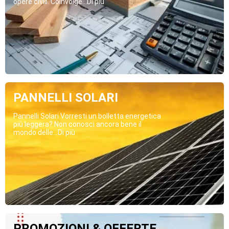
opere civili. Coinvolge...Di più
PANNELLI SOLARI
Pannelli Solari Vorresti un bolletta energetica
più leggera? Non conosci ancora bene il
mondo delle...Di più
PROMOZIONI & OFFERTE