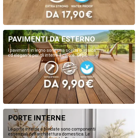
PAVIMENTI DA ESTERNO
I pavimenti in legno sono una scelta classica
ed elegante per gli interni. Il calore...Di più
PORTE INTERNE
Le porte interne e blindate sono componenti
essenziali dell’architettura domestica. Le