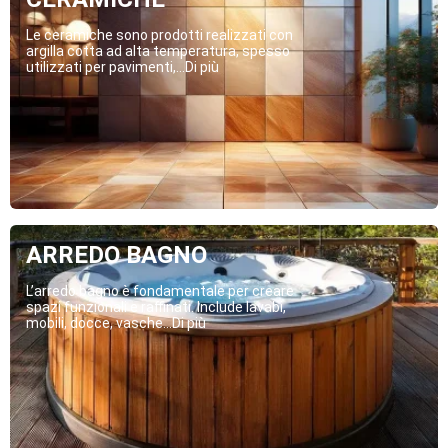
Le ceramiche sono prodotti realizzati con
argilla cotta ad alta temperatura, spesso
utilizzati per pavimenti,...Di più
ARREDO BAGNO
L’arredo bagno è fondamentale per creare
spazi funzionali e raffinati. Include lavabi,
mobili, docce, vasche...Di più