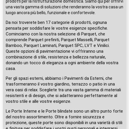
prodotti per la ristrutturazione domestica. Siamo qui per offrirvi
una vasta gamma di soluzioni che renderanno la vostra casa un
luogo ancora più bello, funzionale e confortevole.
Da noi troverete ben 17 categorie di prodotti, ognuna
pensata per soddisfare le vostre esigenze specifiche.
Cominciamo con la nostra selezione di Parquet, che
comprende Parquet prefiniti, Parquet Masselli, Parquet
Bamboo, Parquet Laminati, Parquet SPC, LVT e Vinilici.
Queste opzioni di pavimentazione vi offriranno una
combinazione di stile, resistenza e bellezza naturale,
donando un tocco di eleganza a ogni ambiente della vostra
casa.
Per gli spazi esterni, abbiamo i Pavimenti da Esterni, che
trasformeranno il vostro giardino, terrazzo o patio in una
vera oasi di relax. Scegliete tra una vasta gamma di materiali
resistenti e di design, che si adatteranno perfettamente al
vostro stile e alle vostre esigenze.
Le Porte Interne e le Porte blindate sono un altro punto forte
del nostro assortimento. Oltre a fornire sicurezza e
protezione, queste porte sono disponibili in una varietà di stili
e finiture per soddisfare i vostri gusti personali e integrarsi