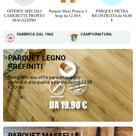
o
OFFERTE SPECIALI
Parquet Maxi Plancia 3
PARQUET PIETRA
CAMERETTE PRONTO
Strip da 12,90 €
RICOSTRUITA da 16,90
MAGAZZINO
€
FABBRICA DAL 1962
CAMPIONATURA
PARQUET LEGNO
PREFINITI
Disegnarecasa offre parquet in legno
prefiniti di alta qualità a partire da soli 12,90
€....Di più
PARQUET MASSELLI