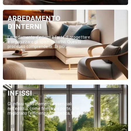
ARREDAMENTO
D'INTERNI
L’arredamento d’interni è l’arte di progettare
e organizzare gli spazi abitativi. Questo
processo comprende la...Di più
INFISSI
Gli infissi sono elementi essenziali
nell’edilizia, come finestre e porte, che
migliorano l’efficienza energetica, la...Di più