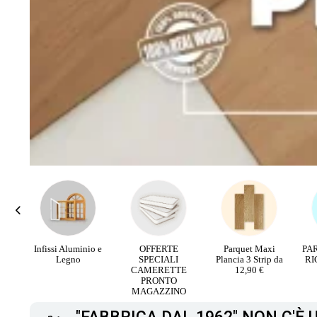
rali
Infissi Aluminio e
OFFERTE
Parquet Maxi
PA
V
Legno
SPECIALI
Plancia 3 Strip da
RI
CAMERETTE
12,90 €
PRONTO
MAGAZZINO