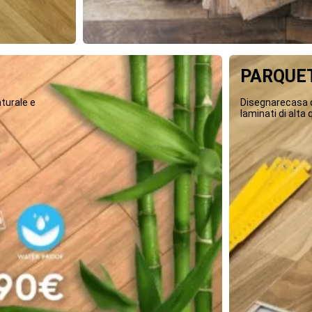
PARQUET
turale e
Disegnarecasa o
laminati di alta q