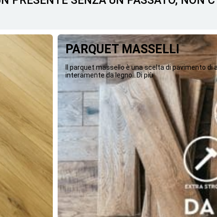
 UN PRESENTE SENZA UN PASSATO, NON 
PARQUET MASSELLI
Il parquet massello è una scelta di pavimento di
interamente da legno...Di più