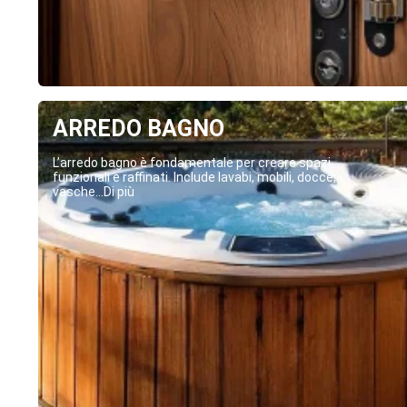
ARREDO BAGNO
L’arredo bagno è fondamentale per creare spazi
funzionali e raffinati. Include lavabi, mobili, docce,
vasche...Di più