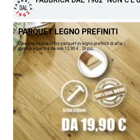
"FABBRICA DAL 1962" NON C'È
PARQUET LEGNO PREFINITI
Disegnarecasa offre parquet in legno prefiniti di alta
qualità a partire da soli 12,90 €....Di più