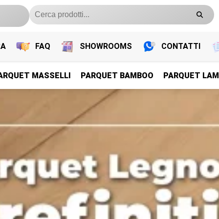
RA
FAQ
SHOWROOMS
CONTATTI
ARQUET MASSELLI
PARQUET BAMBOO
PARQUET LAM
PARQUET PREFINITI
PARQUET PREFINITI
PARQUET PREFINITI
PARQUET PREFINITI
Parquet Legno Prefiniti
Parquet Legno Prefiniti