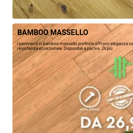
BAMBOO MASSELLO
I pavimenti in bamboo massello prefinito offrono eleganza na
resistenza eccezionale. Disponibili a partire...Di più