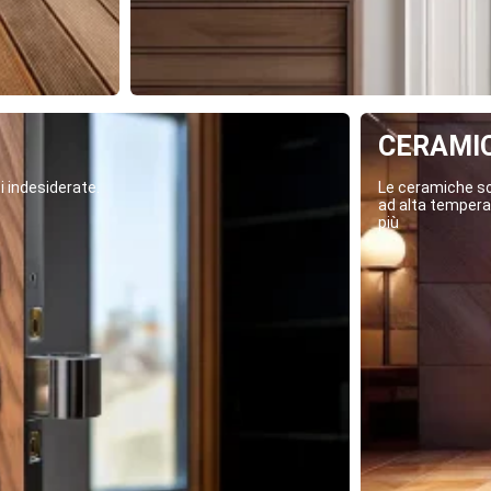
CERAMI
i indesiderate.
Le ceramiche son
ad alta temperat
più