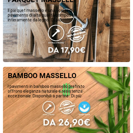
Il parquet massello è una scelta di
pavimento di alta qualità composta
interamente da legno...Di più
BAMBOO MASSELLO
I pavimenti in bamboo massello prefinito
offrono eleganza naturale e resistenza
eccezionale. Disponibili a partire...Di più