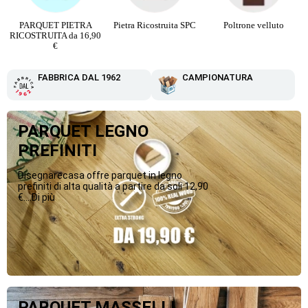
PARQUET PIETRA
Pietra Ricostruita SPC
Poltrone velluto
RICOSTRUITA da 16,90
€
FABBRICA DAL 1962
CAMPIONATURA
PARQUET LEGNO
PREFINITI
Disegnarecasa offre parquet in legno
prefiniti di alta qualità a partire da soli 12,90
€....Di più
PARQUET MASSELLI