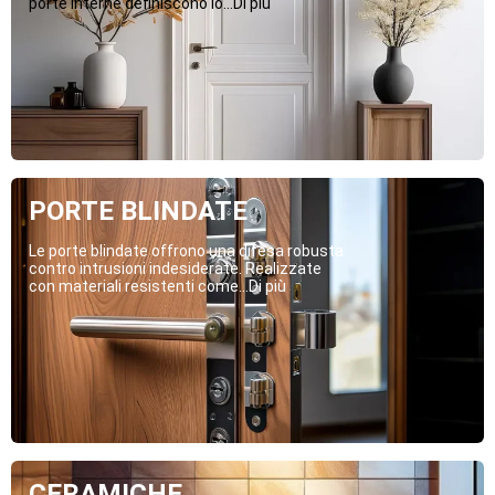
porte interne definiscono lo...Di più
PORTE BLINDATE
Le porte blindate offrono una difesa robusta
contro intrusioni indesiderate. Realizzate
con materiali resistenti come...Di più
CERAMICHE