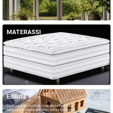
MATERASSI
I materassi per bambini e ragazzi sono
progettati per offrire il massimo comfort e
supporto...Di più
Edilizia
L'edilizia è un settore cruciale nell'ambito
della costruzione di edifici, infrastrutture e