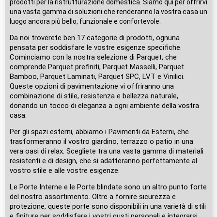
prodotti per la ristrutturazione domestica. Siamo qui per offrirvi
una vasta gamma di soluzioni che renderanno la vostra casa un
luogo ancora più bello, funzionale e confortevole.
Da noi troverete ben 17 categorie di prodotti, ognuna
pensata per soddisfare le vostre esigenze specifiche.
Cominciamo con la nostra selezione di Parquet, che
comprende Parquet prefiniti, Parquet Masselli, Parquet
Bamboo, Parquet Laminati, Parquet SPC, LVT e Vinilici.
Queste opzioni di pavimentazione vi offriranno una
combinazione di stile, resistenza e bellezza naturale,
donando un tocco di eleganza a ogni ambiente della vostra
casa.
Per gli spazi esterni, abbiamo i Pavimenti da Esterni, che
trasformeranno il vostro giardino, terrazzo o patio in una
vera oasi di relax. Scegliete tra una vasta gamma di materiali
resistenti e di design, che si adatteranno perfettamente al
vostro stile e alle vostre esigenze.
Le Porte Interne e le Porte blindate sono un altro punto forte
del nostro assortimento. Oltre a fornire sicurezza e
protezione, queste porte sono disponibili in una varietà di stili
e finiture per soddisfare i vostri gusti personali e integrarsi