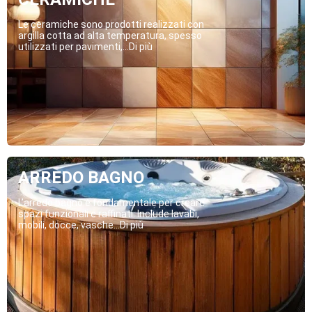
Le ceramiche sono prodotti realizzati con
argilla cotta ad alta temperatura, spesso
utilizzati per pavimenti,...Di più
ARREDO BAGNO
L’arredo bagno è fondamentale per creare
spazi funzionali e raffinati. Include lavabi,
mobili, docce, vasche...Di più