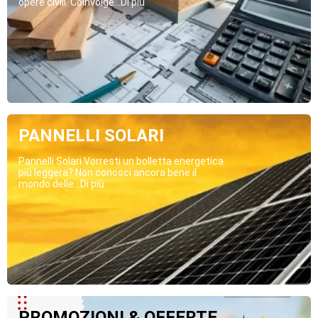
opere civili. Coinvolge...Di più
PANNELLI SOLARI
Pannelli Solari Vorresti un bolletta energetica
più leggera? Non conosci ancora bene il
mondo delle...Di più
PROMOZIONI & OFFERTE