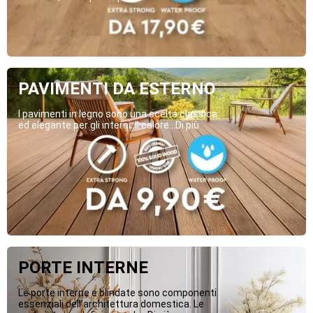
PAVIMENTI DA ESTERNO
I pavimenti in legno sono una scelta classica
ed elegante per gli interni. Il calore...Di più
PORTE INTERNE
Le porte interne e blindate sono componenti
essenziali dell’architettura domestica. Le