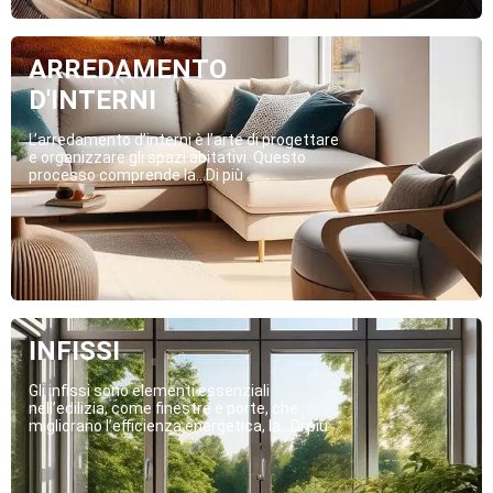
ARREDAMENTO
D'INTERNI
L’arredamento d’interni è l’arte di progettare
e organizzare gli spazi abitativi. Questo
processo comprende la...Di più
INFISSI
Gli infissi sono elementi essenziali
nell’edilizia, come finestre e porte, che
migliorano l’efficienza energetica, la...Di più