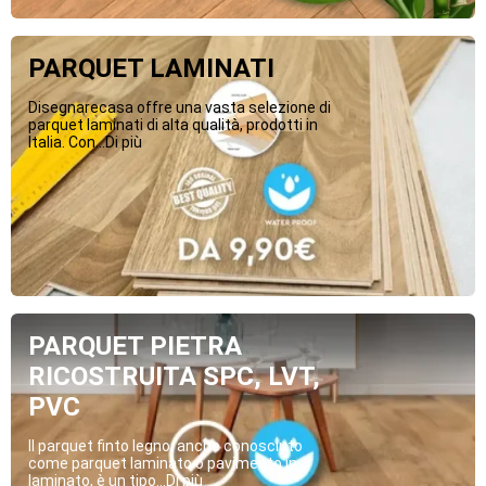
PARQUET LAMINATI
Disegnarecasa offre una vasta selezione di
parquet laminati di alta qualità, prodotti in
Italia. Con...Di più
PARQUET PIETRA
RICOSTRUITA SPC, LVT,
PVC
Il parquet finto legno, anche conosciuto
come parquet laminato o pavimento in
laminato, è un tipo...Di più