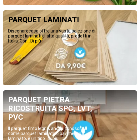
PARQUET LAMINATI
Disegnarecasa offre una vasta selezione di
parquet laminati di alta qualità, prodotti in
Italia. Con...Di più
PARQUET PIETRA
RICOSTRUITA SPC, LVT,
PVC
Il parquet finto legno, anche conosciuto
come parquet laminato o pavimento in
laminato, è un tipo...Di più