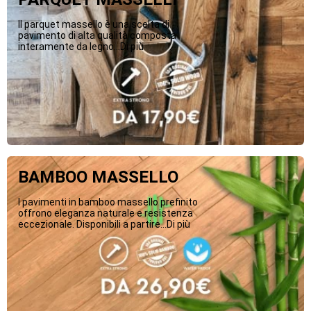
Il parquet massello è una scelta di
pavimento di alta qualità composta
interamente da legno...Di più
BAMBOO MASSELLO
I pavimenti in bamboo massello prefinito
offrono eleganza naturale e resistenza
eccezionale. Disponibili a partire...Di più