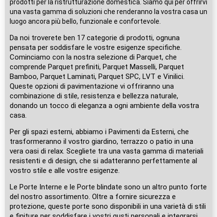
prodotti per la ristrutturazione domestica. Siamo qui per offrirvi
una vasta gamma di soluzioni che renderanno la vostra casa un
luogo ancora più bello, funzionale e confortevole.
Da noi troverete ben 17 categorie di prodotti, ognuna
pensata per soddisfare le vostre esigenze specifiche.
Cominciamo con la nostra selezione di Parquet, che
comprende Parquet prefiniti, Parquet Masselli, Parquet
Bamboo, Parquet Laminati, Parquet SPC, LVT e Vinilici.
Queste opzioni di pavimentazione vi offriranno una
combinazione di stile, resistenza e bellezza naturale,
donando un tocco di eleganza a ogni ambiente della vostra
casa.
Per gli spazi esterni, abbiamo i Pavimenti da Esterni, che
trasformeranno il vostro giardino, terrazzo o patio in una
vera oasi di relax. Scegliete tra una vasta gamma di materiali
resistenti e di design, che si adatteranno perfettamente al
vostro stile e alle vostre esigenze.
Le Porte Interne e le Porte blindate sono un altro punto forte
del nostro assortimento. Oltre a fornire sicurezza e
protezione, queste porte sono disponibili in una varietà di stili
e finiture per soddisfare i vostri gusti personali e integrarsi