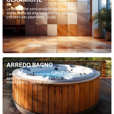
Le ceramiche sono prodotti realizzati con
argilla cotta ad alta temperatura, spesso
utilizzati per pavimenti,...Di più
ARREDO BAGNO
L’arredo bagno è fondamentale per creare
spazi funzionali e raffinati. Include lavabi,
mobili, docce, vasche...Di più