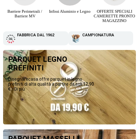
Barriere Perimetrali /
Infissi Aluminio e Legno
OFFERTE SPECIALI
Barriere MV
CAMERETTE PRONTO
MAGAZZINO
FABBRICA DAL 1962
CAMPIONATURA
PARQUET LEGNO
PREFINITI
Disegnarecasa offre parquet in legno
prefiniti di alta qualità a partire da soli 12,90
€....Di più
PARQUET MASSELLI