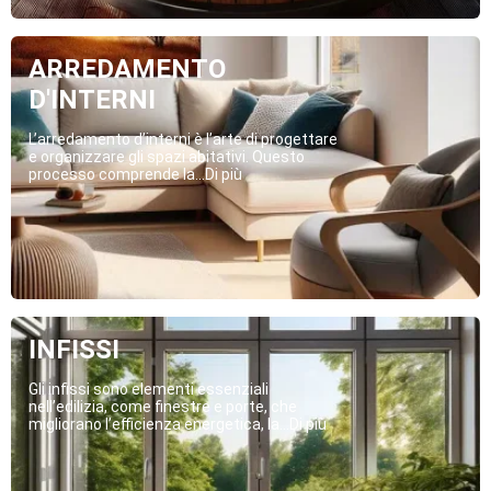
ARREDAMENTO
D'INTERNI
L’arredamento d’interni è l’arte di progettare
e organizzare gli spazi abitativi. Questo
processo comprende la...Di più
INFISSI
Gli infissi sono elementi essenziali
nell’edilizia, come finestre e porte, che
migliorano l’efficienza energetica, la...Di più