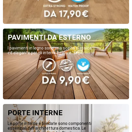
PAVIMENTI DA ESTERNO
I pavimenti in legno sono una scelta classica
ed elegante per gli interni. Il calore...Di più
PORTE INTERNE
Le porte interne e blindate sono componenti
essenziali dell’architettura domestica. Le