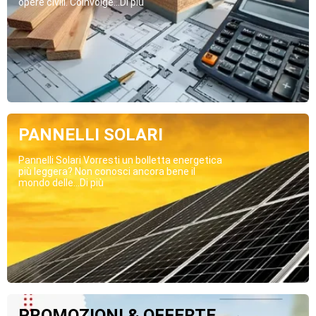
opere civili. Coinvolge...Di più
PANNELLI SOLARI
Pannelli Solari Vorresti un bolletta energetica
più leggera? Non conosci ancora bene il
mondo delle...Di più
PROMOZIONI & OFFERTE