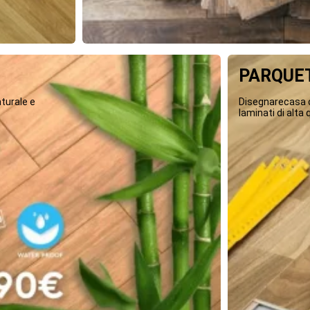
PARQUET
turale e
Disegnarecasa o
laminati di alta q