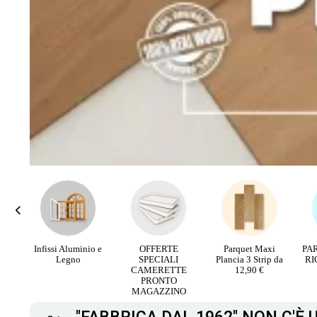
rali
Infissi Aluminio e
OFFERTE
Parquet Maxi
PA
V
Legno
SPECIALI
Plancia 3 Strip da
RI
CAMERETTE
12,90 €
PRONTO
MAGAZZINO