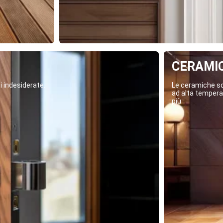
CERAMI
i indesiderate.
Le ceramiche son
ad alta temperat
più