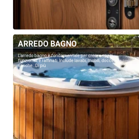
ARREDO BAGNO
L’arredo bagno è fondamentale per creare spazi
funzionali e raffinati. Include lavabi, mobili, docce,
vasche...Di più