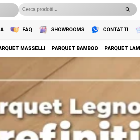
RA
FAQ
SHOWROOMS
CONTATTI
ARQUET MASSELLI
PARQUET BAMBOO
PARQUET LAM
PARQUET PREFINITI
PARQUET PREFINITI
PARQUET PREFINITI
PARQUET PREFINITI
Parquet Legno Prefiniti
Parquet Legno Prefiniti