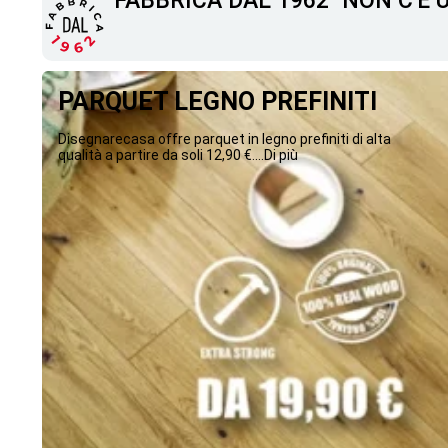
"FABBRICA DAL 1962" NON C'È
PARQUET LEGNO PREFINITI
Disegnarecasa offre parquet in legno prefiniti di alta
qualità a partire da soli 12,90 €....Di più