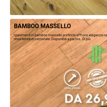
BAMBOO MASSELLO
I pavimenti in bamboo massello prefinito offrono eleganza na
resistenza eccezionale. Disponibili a partire...Di più