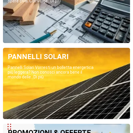
opere civili. Coinvolge...Di più
PANNELLI SOLARI
Pannelli Solari Vorresti un bolletta energetica
più leggera? Non conosci ancora bene il
mondo delle...Di più
PROMOZIONI & OFFERTE