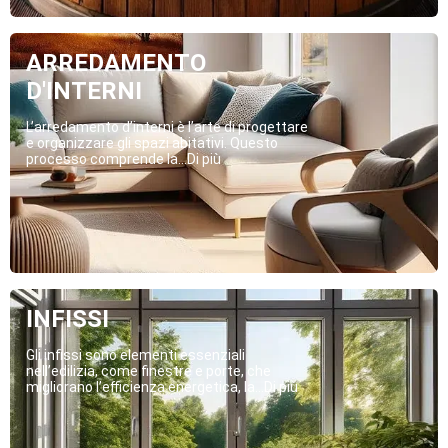
ARREDAMENTO
D'INTERNI
L’arredamento d’interni è l’arte di progettare
e organizzare gli spazi abitativi. Questo
processo comprende la...Di più
INFISSI
Gli infissi sono elementi essenziali
nell’edilizia, come finestre e porte, che
migliorano l’efficienza energetica, la...Di più