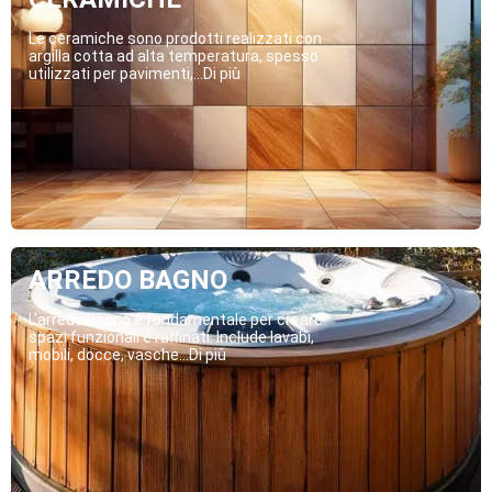
Le ceramiche sono prodotti realizzati con
argilla cotta ad alta temperatura, spesso
utilizzati per pavimenti,...Di più
ARREDO BAGNO
L’arredo bagno è fondamentale per creare
spazi funzionali e raffinati. Include lavabi,
mobili, docce, vasche...Di più