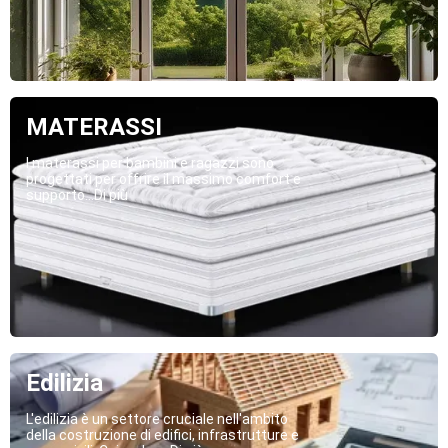
MATERASSI
I materassi per bambini e ragazzi sono
progettati per offrire il massimo comfort e
supporto...Di più
Edilizia
L'edilizia è un settore cruciale nell'ambito
della costruzione di edifici, infrastrutture e