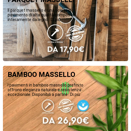
Il parquet massello è una scelta di
pavimento di alta qualità composta
interamente da legno...Di più
BAMBOO MASSELLO
I pavimenti in bamboo massello prefinito
offrono eleganza naturale e resistenza
eccezionale. Disponibili a partire...Di più