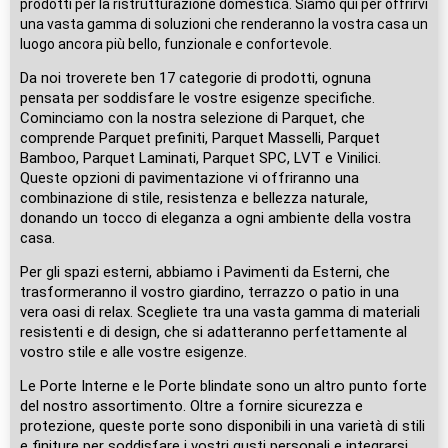
prodotti per la ristrutturazione domestica. Siamo qui per offrirvi
una vasta gamma di soluzioni che renderanno la vostra casa un
luogo ancora più bello, funzionale e confortevole.
Da noi troverete ben 17 categorie di prodotti, ognuna
pensata per soddisfare le vostre esigenze specifiche.
Cominciamo con la nostra selezione di Parquet, che
comprende Parquet prefiniti, Parquet Masselli, Parquet
Bamboo, Parquet Laminati, Parquet SPC, LVT e Vinilici.
Queste opzioni di pavimentazione vi offriranno una
combinazione di stile, resistenza e bellezza naturale,
donando un tocco di eleganza a ogni ambiente della vostra
casa.
Per gli spazi esterni, abbiamo i Pavimenti da Esterni, che
trasformeranno il vostro giardino, terrazzo o patio in una
vera oasi di relax. Scegliete tra una vasta gamma di materiali
resistenti e di design, che si adatteranno perfettamente al
vostro stile e alle vostre esigenze.
Le Porte Interne e le Porte blindate sono un altro punto forte
del nostro assortimento. Oltre a fornire sicurezza e
protezione, queste porte sono disponibili in una varietà di stili
e finiture per soddisfare i vostri gusti personali e integrarsi