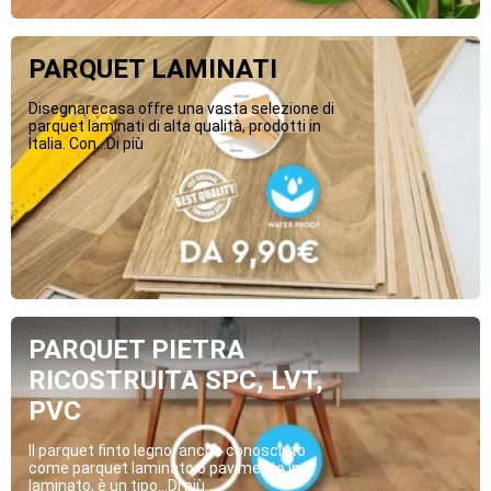
PARQUET LAMINATI
Disegnarecasa offre una vasta selezione di
parquet laminati di alta qualità, prodotti in
Italia. Con...Di più
PARQUET PIETRA
RICOSTRUITA SPC, LVT,
PVC
Il parquet finto legno, anche conosciuto
come parquet laminato o pavimento in
laminato, è un tipo...Di più