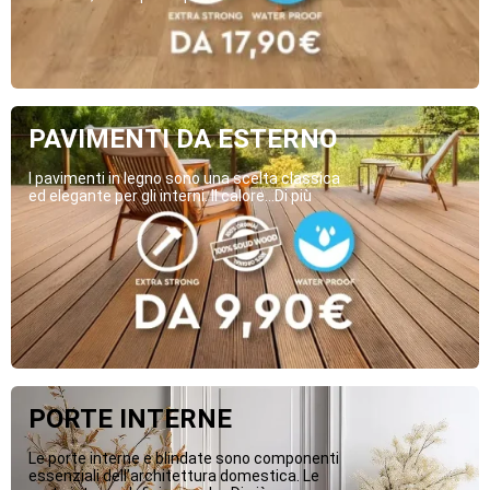
PAVIMENTI DA ESTERNO
I pavimenti in legno sono una scelta classica
ed elegante per gli interni. Il calore...Di più
PORTE INTERNE
Le porte interne e blindate sono componenti
essenziali dell’architettura domestica. Le