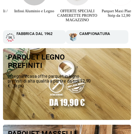
Infissi Aluminio e Legno
OFFERTE SPECIALI
Parquet Maxi Plancia 3
CAMERETTE PRONTO
Strip da 12,90 €
MAGAZZINO
FABBRICA DAL 1962
CAMPIONATURA
PARQUET LEGNO
PREFINITI
Disegnarecasa offre parquet in legno
prefiniti di alta qualità a partire da soli 12,90
€....Di più
PARQUET MASSELLI