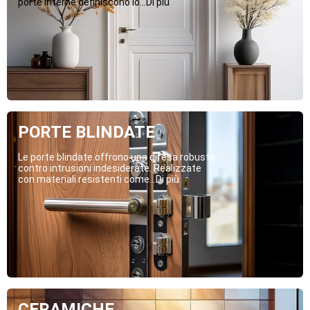
porte interne definiscono lo...Di più
PORTE BLINDATE
Le porte blindate offrono una difesa robusta
contro intrusioni indesiderate. Realizzate
con materiali resistenti come...Di più
CERAMICHE