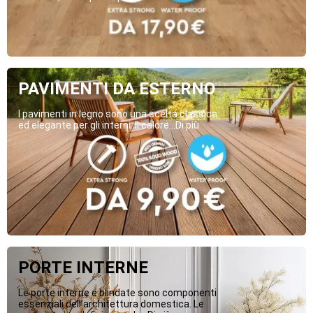
PAVIMENTI DA ESTERNO
I pavimenti in legno sono una scelta classica
ed elegante per gli interni. Il calore...Di più
PORTE INTERNE
Le porte interne e blindate sono componenti
essenziali dell’architettura domestica. Le