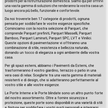
prodotti per la ristrutturazione domestica. Siamo qui per offrirvi
una vasta gamma di soluzioni che renderanno la vostra casa un
luogo ancora più bello, funzionale e confortevole.
Da noi troverete ben 17 categorie di prodotti, ognuna
pensata per soddisfare le vostre esigenze specifiche.
Cominciamo con la nostra selezione di Parquet, che
comprende Parquet prefiniti, Parquet Masselli, Parquet
Bamboo, Parquet Laminati, Parquet SPC, LVT e Vinilici.
Queste opzioni di pavimentazione vi offriranno una
combinazione di stile, resistenza e bellezza naturale,
donando un tocco di eleganza a ogni ambiente della vostra
casa.
Per gli spazi esterni, abbiamo i Pavimenti da Esterni, che
trasformeranno il vostro giardino, terrazzo o patio in una
vera oasi di relax. Scegliete tra una vasta gamma di materiali
resistenti e di design, che si adatteranno perfettamente al
vostro stile e alle vostre esigenze.
Le Porte Interne e le Porte blindate sono un altro punto forte
del nostro assortimento. Oltre a fornire sicurezza e
protezione, queste porte sono disponibili in una varietà di stili
e finiture per soddisfare i vostri gusti personali e integrarsi