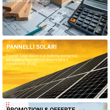
opere civili. Coinvolge...Di più
PANNELLI SOLARI
Pannelli Solari Vorresti un bolletta energetica
più leggera? Non conosci ancora bene il
mondo delle...Di più
PROMOZIONI & OFFERTE