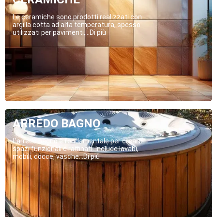
Le ceramiche sono prodotti realizzati con
argilla cotta ad alta temperatura, spesso
utilizzati per pavimenti,...Di più
ARREDO BAGNO
L’arredo bagno è fondamentale per creare
spazi funzionali e raffinati. Include lavabi,
mobili, docce, vasche...Di più