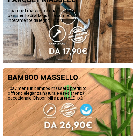
Il parquet massello è una scelta di
pavimento di alta qualità composta
interamente da legno...Di più
BAMBOO MASSELLO
I pavimenti in bamboo massello prefinito
offrono eleganza naturale e resistenza
eccezionale. Disponibili a partire...Di più