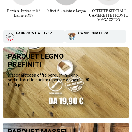
Barriere Perimetrali /
Infissi Aluminio e Legno
OFFERTE SPECIALI
Barriere MV
CAMERETTE PRONTO
MAGAZZINO
FABBRICA DAL 1962
CAMPIONATURA
PARQUET LEGNO
PREFINITI
Disegnarecasa offre parquet in legno
prefiniti di alta qualità a partire da soli 12,90
€....Di più
PARQUET MASSELLI