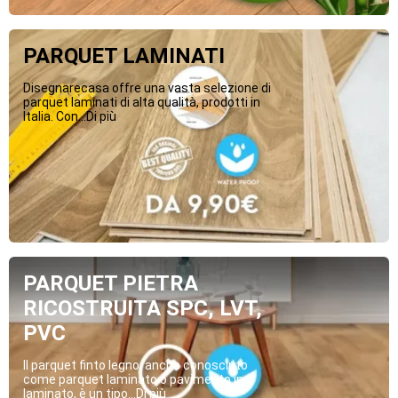
PARQUET LAMINATI
Disegnarecasa offre una vasta selezione di
parquet laminati di alta qualità, prodotti in
Italia. Con...Di più
PARQUET PIETRA
RICOSTRUITA SPC, LVT,
PVC
Il parquet finto legno, anche conosciuto
come parquet laminato o pavimento in
laminato, è un tipo...Di più