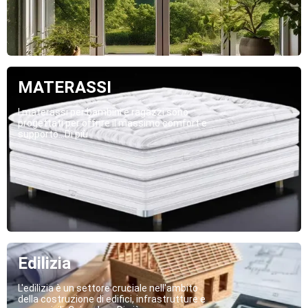
MATERASSI
I materassi per bambini e ragazzi sono
progettati per offrire il massimo comfort e
supporto...Di più
Edilizia
L'edilizia è un settore cruciale nell'ambito
della costruzione di edifici, infrastrutture e