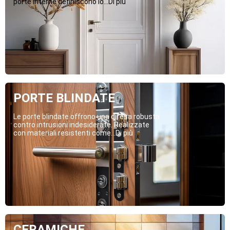
porte interne definiscono lo...Di più
PORTE BLINDATE
Le porte blindate offrono una difesa robusta
contro intrusioni indesiderate. Realizzate
con materiali resistenti come...Di più
CERAMICHE