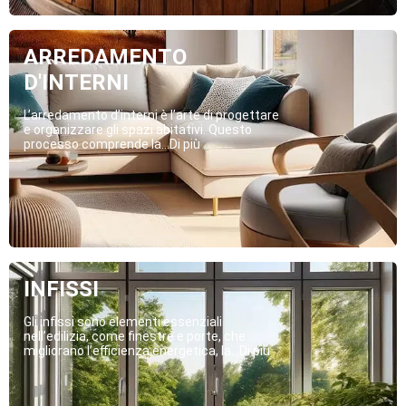
ARREDAMENTO
D'INTERNI
L’arredamento d’interni è l’arte di progettare
e organizzare gli spazi abitativi. Questo
processo comprende la...Di più
INFISSI
Gli infissi sono elementi essenziali
nell’edilizia, come finestre e porte, che
migliorano l’efficienza energetica, la...Di più