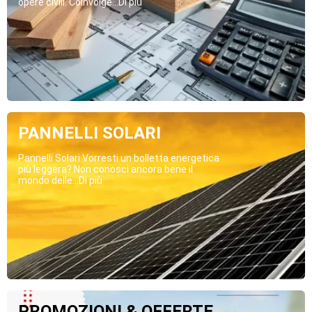
opere civili. Coinvolge...Di più
PANNELLI SOLARI
Pannelli Solari Vorresti un bolletta energetica
più leggera? Non conosci ancora bene il
mondo delle...Di più
PROMOZIONI & OFFERTE