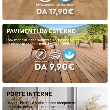
PAVIMENTI DA ESTERNO
I pavimenti in legno sono una scelta classica
ed elegante per gli interni. Il calore...Di più
PORTE INTERNE
Le porte interne e blindate sono componenti
essenziali dell’architettura domestica. Le