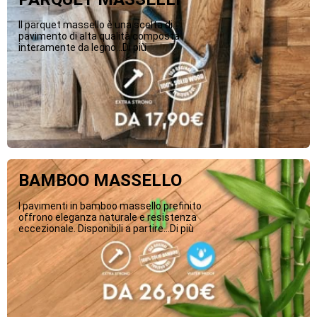
Il parquet massello è una scelta di
pavimento di alta qualità composta
interamente da legno...Di più
BAMBOO MASSELLO
I pavimenti in bamboo massello prefinito
offrono eleganza naturale e resistenza
eccezionale. Disponibili a partire...Di più