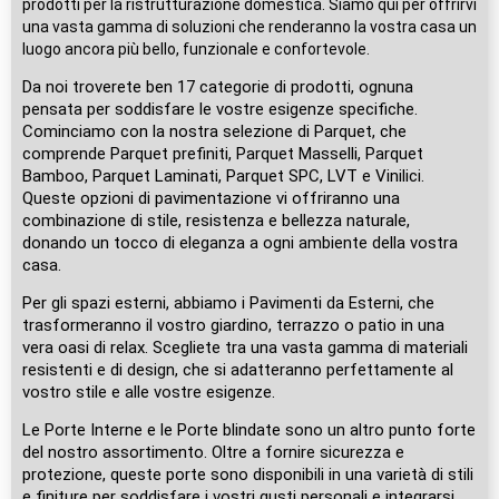
prodotti per la ristrutturazione domestica. Siamo qui per offrirvi
una vasta gamma di soluzioni che renderanno la vostra casa un
luogo ancora più bello, funzionale e confortevole.
Da noi troverete ben 17 categorie di prodotti, ognuna
pensata per soddisfare le vostre esigenze specifiche.
Cominciamo con la nostra selezione di Parquet, che
comprende Parquet prefiniti, Parquet Masselli, Parquet
Bamboo, Parquet Laminati, Parquet SPC, LVT e Vinilici.
Queste opzioni di pavimentazione vi offriranno una
combinazione di stile, resistenza e bellezza naturale,
donando un tocco di eleganza a ogni ambiente della vostra
casa.
Per gli spazi esterni, abbiamo i Pavimenti da Esterni, che
trasformeranno il vostro giardino, terrazzo o patio in una
vera oasi di relax. Scegliete tra una vasta gamma di materiali
resistenti e di design, che si adatteranno perfettamente al
vostro stile e alle vostre esigenze.
Le Porte Interne e le Porte blindate sono un altro punto forte
del nostro assortimento. Oltre a fornire sicurezza e
protezione, queste porte sono disponibili in una varietà di stili
e finiture per soddisfare i vostri gusti personali e integrarsi