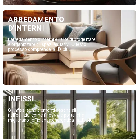
ARREDAMENTO
D'INTERNI
L’arredamento d’interni è l’arte di progettare
e organizzare gli spazi abitativi. Questo
processo comprende la...Di più
INFISSI
Gli infissi sono elementi essenziali
nell’edilizia, come finestre e porte, che
migliorano l’efficienza energetica, la...Di più