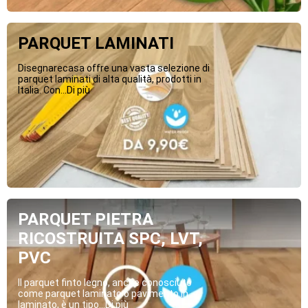
PARQUET LAMINATI
Disegnarecasa offre una vasta selezione di
parquet laminati di alta qualità, prodotti in
Italia. Con...Di più
PARQUET PIETRA
RICOSTRUITA SPC, LVT,
PVC
Il parquet finto legno, anche conosciuto
come parquet laminato o pavimento in
laminato, è un tipo...Di più