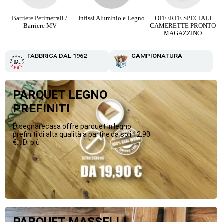
Barriere Perimetrali /
Infissi Aluminio e Legno
OFFERTE SPECIALI
Barriere MV
CAMERETTE PRONTO
MAGAZZINO
FABBRICA DAL 1962
CAMPIONATURA
PARQUET LEGNO
PREFINITI
Disegnarecasa offre parquet in legno
prefiniti di alta qualità a partire da soli 12,90
€....Di più
PARQUET MASSELLI