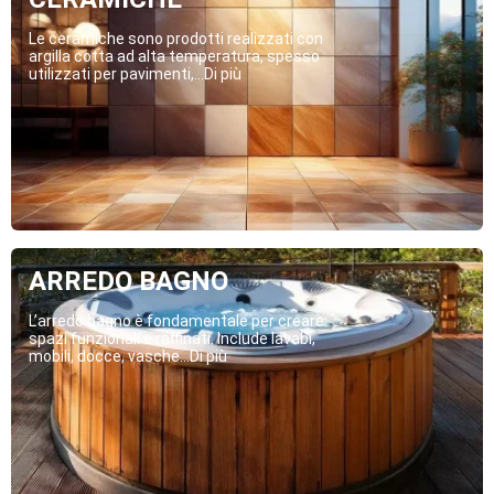
Le ceramiche sono prodotti realizzati con
argilla cotta ad alta temperatura, spesso
utilizzati per pavimenti,...Di più
ARREDO BAGNO
L’arredo bagno è fondamentale per creare
spazi funzionali e raffinati. Include lavabi,
mobili, docce, vasche...Di più