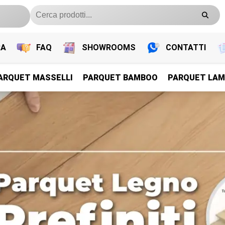
RA
FAQ
SHOWROOMS
CONTATTI
ARQUET MASSELLI
PARQUET BAMBOO
PARQUET LAM
PARQUET PREFINITI
PARQUET PREFINITI
PARQUET PREFINITI
PARQUET PREFINITI
Parquet Legno Prefiniti
Parquet Legno Prefiniti