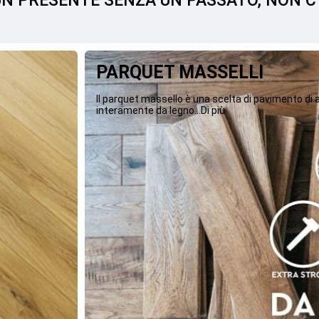
 UN PRESENTE SENZA UN PASSATO, NON 
PARQUET MASSELLI
Il parquet massello è una scelta di pavimento di
interamente da legno...Di più