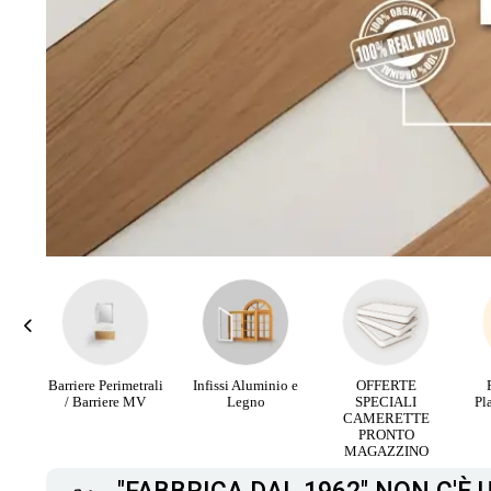
rali
Infissi Aluminio e
OFFERTE
Parquet Maxi
PA
V
Legno
SPECIALI
Plancia 3 Strip da
RI
CAMERETTE
12,90 €
PRONTO
MAGAZZINO