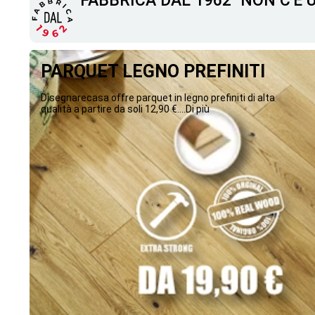
"FABBRICA DAL 1962" NON C'È
PARQUET LEGNO PREFINITI
Disegnarecasa offre parquet in legno prefiniti di alta
qualità a partire da soli 12,90 €....Di più