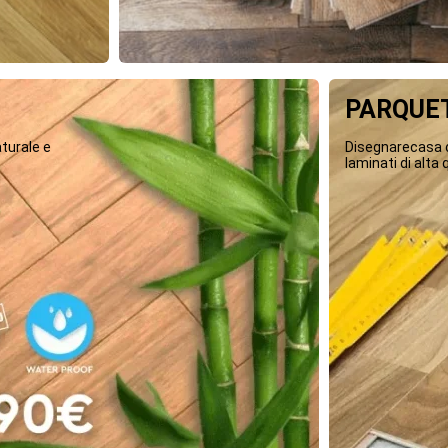
PARQUET
turale e
Disegnarecasa o
laminati di alta q