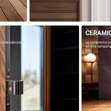
CERAMI
i indesiderate.
Le ceramiche son
ad alta temperat
più