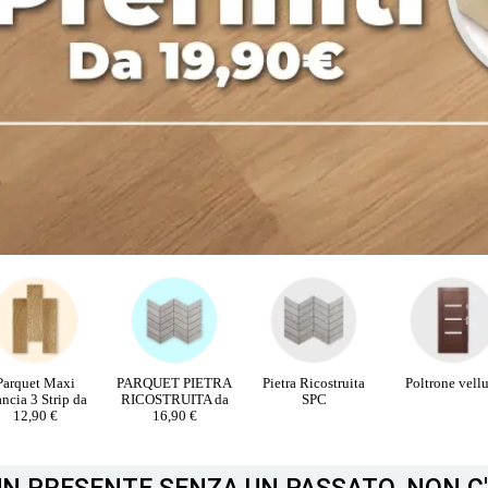
RQUET PIETRA
Pietra Ricostruita
Poltrone velluto
PORTE INTE
COSTRUITA da
SPC
16,90 €