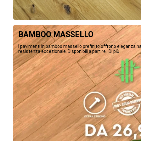
BAMBOO MASSELLO
I pavimenti in bamboo massello prefinito offrono eleganza na
resistenza eccezionale. Disponibili a partire...Di più