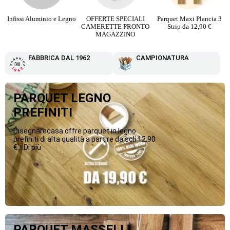
Infissi Aluminio e Legno
OFFERTE SPECIALI
Parquet Maxi Plancia 3
CAMERETTE PRONTO
Strip da 12,90 €
MAGAZZINO
FABBRICA DAL 1962
CAMPIONATURA
PARQUET LEGNO
PREFINITI
Disegnarecasa offre parquet in legno
prefiniti di alta qualità a partire da soli 12,90
€....Di più
PARQUET MASSELLI