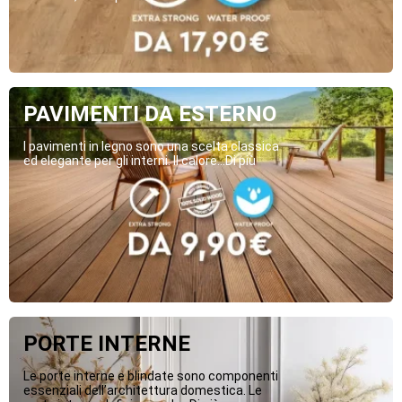
PAVIMENTI DA ESTERNO
I pavimenti in legno sono una scelta classica
ed elegante per gli interni. Il calore...Di più
PORTE INTERNE
Le porte interne e blindate sono componenti
essenziali dell’architettura domestica. Le