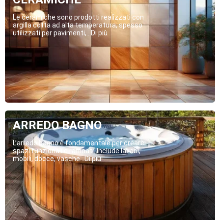
Le ceramiche sono prodotti realizzati con
argilla cotta ad alta temperatura, spesso
utilizzati per pavimenti,...Di più
ARREDO BAGNO
L’arredo bagno è fondamentale per creare
spazi funzionali e raffinati. Include lavabi,
mobili, docce, vasche...Di più