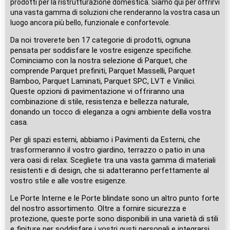
prodotti per la ristrutturazione domestica. Siamo qui per offrirvi
una vasta gamma di soluzioni che renderanno la vostra casa un
luogo ancora più bello, funzionale e confortevole.
Da noi troverete ben 17 categorie di prodotti, ognuna
pensata per soddisfare le vostre esigenze specifiche.
Cominciamo con la nostra selezione di Parquet, che
comprende Parquet prefiniti, Parquet Masselli, Parquet
Bamboo, Parquet Laminati, Parquet SPC, LVT e Vinilici.
Queste opzioni di pavimentazione vi offriranno una
combinazione di stile, resistenza e bellezza naturale,
donando un tocco di eleganza a ogni ambiente della vostra
casa.
Per gli spazi esterni, abbiamo i Pavimenti da Esterni, che
trasformeranno il vostro giardino, terrazzo o patio in una
vera oasi di relax. Scegliete tra una vasta gamma di materiali
resistenti e di design, che si adatteranno perfettamente al
vostro stile e alle vostre esigenze.
Le Porte Interne e le Porte blindate sono un altro punto forte
del nostro assortimento. Oltre a fornire sicurezza e
protezione, queste porte sono disponibili in una varietà di stili
e finiture per soddisfare i vostri gusti personali e integrarsi