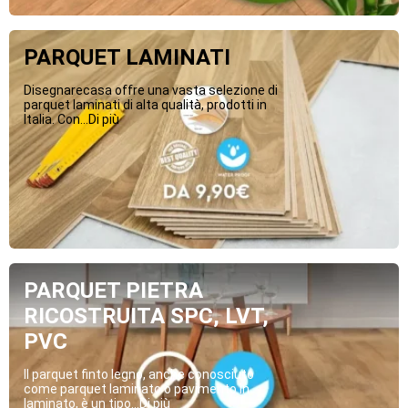
PARQUET LAMINATI
Disegnarecasa offre una vasta selezione di
parquet laminati di alta qualità, prodotti in
Italia. Con...Di più
PARQUET PIETRA
RICOSTRUITA SPC, LVT,
PVC
Il parquet finto legno, anche conosciuto
come parquet laminato o pavimento in
laminato, è un tipo...Di più