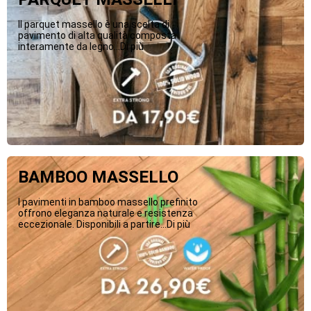
Il parquet massello è una scelta di
pavimento di alta qualità composta
interamente da legno...Di più
BAMBOO MASSELLO
I pavimenti in bamboo massello prefinito
offrono eleganza naturale e resistenza
eccezionale. Disponibili a partire...Di più