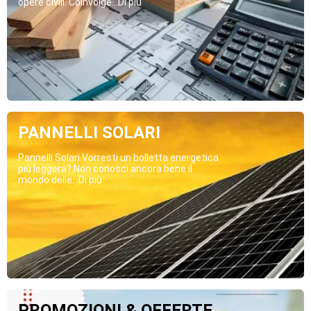
opere civili. Coinvolge...Di più
PANNELLI SOLARI
Pannelli Solari Vorresti un bolletta energetica
più leggera? Non conosci ancora bene il
mondo delle...Di più
PROMOZIONI & OFFERTE