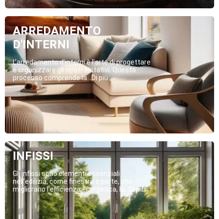
ARREDAMENTO
D'INTERNI
L’arredamento d’interni è l’arte di progettare
e organizzare gli spazi abitativi. Questo
processo comprende la...Di più
INFISSI
Gli infissi sono elementi essenziali
nell’edilizia, come finestre e porte, che
migliorano l’efficienza energetica, la...Di più