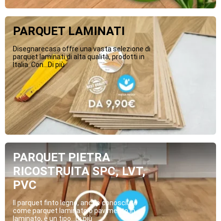
PARQUET LAMINATI
Disegnarecasa offre una vasta selezione di
parquet laminati di alta qualità, prodotti in
Italia. Con...Di più
PARQUET PIETRA
RICOSTRUITA SPC, LVT,
PVC
Il parquet finto legno, anche conosciuto
come parquet laminato o pavimento in
laminato, è un tipo...Di più