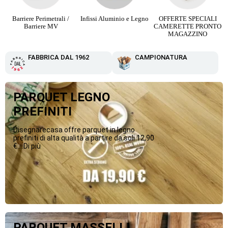
Barriere Perimetrali /
Infissi Aluminio e Legno
OFFERTE SPECIALI
Barriere MV
CAMERETTE PRONTO
MAGAZZINO
FABBRICA DAL 1962
CAMPIONATURA
PARQUET LEGNO
PREFINITI
Disegnarecasa offre parquet in legno
prefiniti di alta qualità a partire da soli 12,90
€....Di più
PARQUET MASSELLI