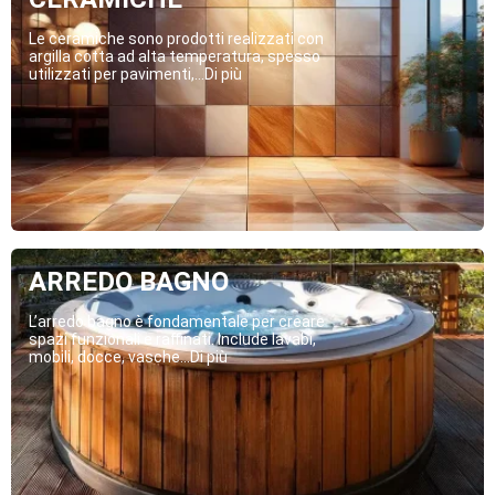
Le ceramiche sono prodotti realizzati con
argilla cotta ad alta temperatura, spesso
utilizzati per pavimenti,...Di più
ARREDO BAGNO
L’arredo bagno è fondamentale per creare
spazi funzionali e raffinati. Include lavabi,
mobili, docce, vasche...Di più