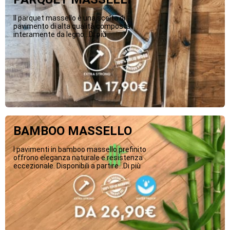
Il parquet massello è una scelta di
pavimento di alta qualità composta
interamente da legno...Di più
BAMBOO MASSELLO
I pavimenti in bamboo massello prefinito
offrono eleganza naturale e resistenza
eccezionale. Disponibili a partire...Di più