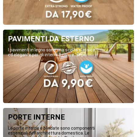
PAVIMENTI DA ESTERNO
I pavimenti in legno sono una scelta classica
ed elegante per gli interni. Il calore...Di più
PORTE INTERNE
Le porte interne e blindate sono componenti
essenziali dell’architettura domestica. Le