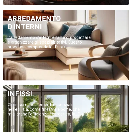
ARREDAMENTO
D'INTERNI
L’arredamento d’interni è l’arte di progettare
e organizzare gli spazi abitativi. Questo
processo comprende la...Di più
INFISSI
Gli infissi sono elementi essenziali
nell’edilizia, come finestre e porte, che
migliorano l’efficienza energetica, la...Di più