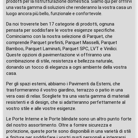
prodotti per la ristrutturazione domestica. Siamo qui per offrirvi
una vasta gamma di soluzioni che renderanno la vostra casa un
luogo ancora più bello, funzionale e confortevole.
Da noi troverete ben 17 categorie di prodotti, ognuna
pensata per soddisfare le vostre esigenze specifiche.
Cominciamo con la nostra selezione di Parquet, che
comprende Parquet prefiniti, Parquet Masselli, Parquet
Bamboo, Parquet Laminati, Parquet SPC, LVT e Vinilici.
Queste opzioni di pavimentazione vi offriranno una
combinazione di stile, resistenza e bellezza naturale,
donando un tocco di eleganza a ogni ambiente della vostra
casa.
Per gli spazi esterni, abbiamo i Pavimenti da Esterni, che
trasformeranno il vostro giardino, terrazzo o patio in una
vera oasi di relax. Scegliete tra una vasta gamma di materiali
resistenti e di design, che si adatteranno perfettamente al
vostro stile e alle vostre esigenze.
Le Porte Interne e le Porte blindate sono un altro punto forte
del nostro assortimento. Oltre a fornire sicurezza e
protezione, queste porte sono disponibili in una varietà di stili
e finiture per soddisfare i vostri gusti personali e integrarsi