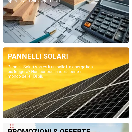
opere civili. Coinvolge...Di più
PANNELLI SOLARI
Pannelli Solari Vorresti un bolletta energetica
più leggera? Non conosci ancora bene il
mondo delle...Di più
PROMOZIONI & OFFERTE