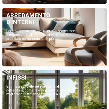
ARREDAMENTO
D'INTERNI
L’arredamento d’interni è l’arte di progettare
e organizzare gli spazi abitativi. Questo
processo comprende la...Di più
INFISSI
Gli infissi sono elementi essenziali
nell’edilizia, come finestre e porte, che
migliorano l’efficienza energetica, la...Di più