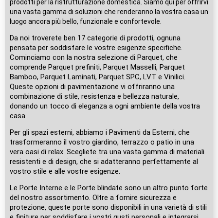
prodotti per la ristrutturazione domestica. Siamo qui per offrirvi
una vasta gamma di soluzioni che renderanno la vostra casa un
luogo ancora più bello, funzionale e confortevole.
Da noi troverete ben 17 categorie di prodotti, ognuna
pensata per soddisfare le vostre esigenze specifiche.
Cominciamo con la nostra selezione di Parquet, che
comprende Parquet prefiniti, Parquet Masselli, Parquet
Bamboo, Parquet Laminati, Parquet SPC, LVT e Vinilici.
Queste opzioni di pavimentazione vi offriranno una
combinazione di stile, resistenza e bellezza naturale,
donando un tocco di eleganza a ogni ambiente della vostra
casa.
Per gli spazi esterni, abbiamo i Pavimenti da Esterni, che
trasformeranno il vostro giardino, terrazzo o patio in una
vera oasi di relax. Scegliete tra una vasta gamma di materiali
resistenti e di design, che si adatteranno perfettamente al
vostro stile e alle vostre esigenze.
Le Porte Interne e le Porte blindate sono un altro punto forte
del nostro assortimento. Oltre a fornire sicurezza e
protezione, queste porte sono disponibili in una varietà di stili
e finiture per soddisfare i vostri gusti personali e integrarsi