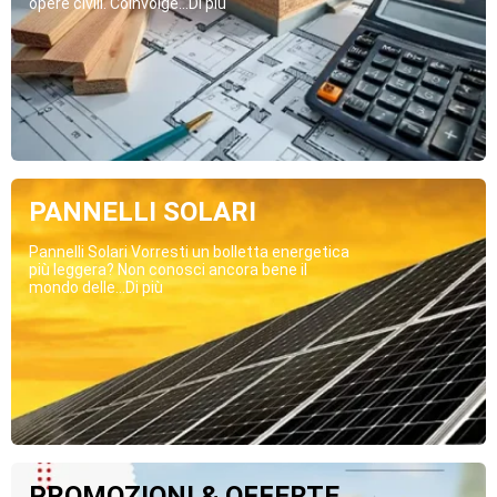
opere civili. Coinvolge...Di più
PANNELLI SOLARI
Pannelli Solari Vorresti un bolletta energetica
più leggera? Non conosci ancora bene il
mondo delle...Di più
PROMOZIONI & OFFERTE