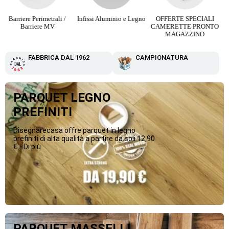
Infissi Aluminio e Legno
OFFERTE SPECIALI
Parquet Maxi Plancia 3
CAMERETTE PRONTO
Strip da 12,90 €
MAGAZZINO
FABBRICA DAL 1962
CAMPIONATURA
PARQUET LEGNO
PREFINITI
Disegnarecasa offre parquet in legno
prefiniti di alta qualità a partire da soli 12,90
€....Di più
PARQUET MASSELLI