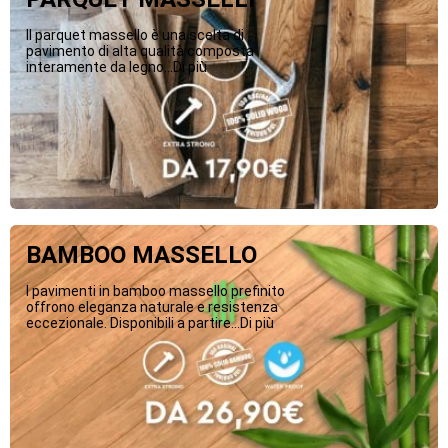
Il parquet massello è una scelta di
pavimento di alta qualità composta
interamente da legno...Di più
BAMBOO MASSELLO
I pavimenti in bamboo massello prefinito
offrono eleganza naturale e resistenza
eccezionale. Disponibili a partire...Di più