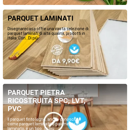
PARQUET LAMINATI
Disegnarecasa offre una vasta selezione di
parquet laminati di alta qualità, prodotti in
Italia. Con...Di più
PARQUET PIETRA
RICOSTRUITA SPC, LVT,
PVC
Il parquet finto legno, anche conosciuto
come parquet laminato o pavimento in
laminato, è un tipo...Di più