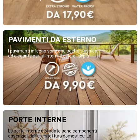
PAVIMENTI DA ESTERNO
I pavimenti in legno sono una scelta classica
ed elegante per gli interni. Il calore...Di più
PORTE INTERNE
Le porte interne e blindate sono componenti
essenziali dell’architettura domestica. Le