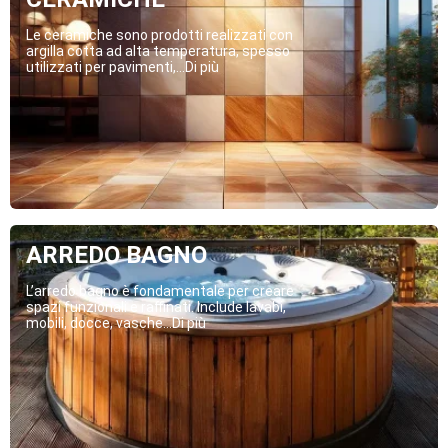
Le ceramiche sono prodotti realizzati con
argilla cotta ad alta temperatura, spesso
utilizzati per pavimenti,...Di più
ARREDO BAGNO
L’arredo bagno è fondamentale per creare
spazi funzionali e raffinati. Include lavabi,
mobili, docce, vasche...Di più