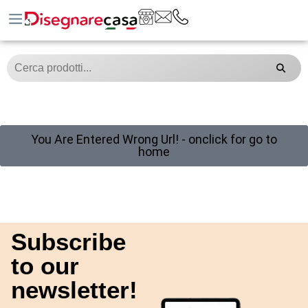
You Are Entered Wrong Url! - onclick for go to
home
Subscribe
to our
newsletter!